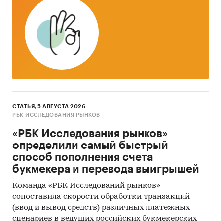
ознакомиться в
специальном материале от
РБК
.
Если Вам интересны аналогичные
продукты по другим сегментам, например, в
сфере fashion, автомобилей, кулинарии,
спорта и любых других сегментах, то
отправьте письмо
Сухаревой Людмиле
. Мы
СТАТЬЯ, 5 АВГУСТА 2026
проанализируем наиболее часто
РБК ИССЛЕДОВАНИЯ РЫНКОВ
встречающиеся запросы и расширим
«РБК Исследования рынков»
линейку аналитических продуктов.
определили самый быстрый
способ пополнения счета
букмекера и перевода выигрышей
Команда «РБК Исследований рынков»
сопоставила скорости обработки транзакций
(ввод и вывод средств) различных платежных
Категории:
Потребительские товары
/
Мебель,
сценариев в ведущих российских букмекерских
товары для дома и ремонта
/
DIY, товары для