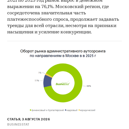
2021 по 2025 год рынок вырос в денежном
статистические методы прогнозирования с
выражении на 76,1%. Московский регион, где
поправкой на мнение экспертов.
сосредоточена значительная часть
платежеспособного спроса, продолжает задавать
Отчет отражает мнение авторов и не является
тренды для всей отрасли, несмотря на признаки
инвестиционной рекомендацией
насыщения и усиление конкуренции.
Категории:
Промышленность
/
...
/
Черная
металлургия
/
Стальная проволока
Россия
/
Центральный федеральный округ
/
Москва
Россия
/
Центральный федеральный округ
/
Московская область
СТАТЬЯ, 3 АВГУСТА 2026
BUSINESSTAT