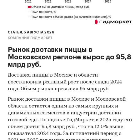
Открытые источники (сайты, порталы)
Отчетность эмитентов
Сайты компаний
СТАТЬЯ, 5 АВГУСТА 2026
КОМПАНИЯ ГИДМАРКЕТ
Архивы СМИ
Рынок доставки пиццы в
Региональные и федеральные СМИ
Московском регионе вырос до 95,8
Инсайдерские источники
млрд руб.
Специализированные аналитические
Доставка пиццы в Москве и области
порталы
восстановила реальный рост после спада 2024
года. Объем рынка превысил 95 млрд руб.
Методы
Рынок доставки пиццы в Москве и Московской
Кабинетное исследование. Поиск и анализ
области остается одним из самых крупных и
информации из различных источников,
динамичных сегментов в индустрии доставки
проведение расчетов. Статистика и
готовой еды. По оценке ГидМаркет, в 2025 году его
аналитика.
объем достиг 95,8 млрд руб., что на 12,0% выше
показателя 2024 года. За пятилетний период с
Прогноз ГидМаркет. Современные