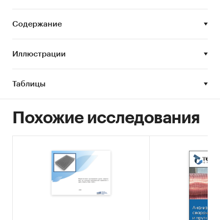
Анализ рынка стальной проволоки выполнен
по рынку в целом, без выделения его
Содержание
сегментов или изучения отдельных его
сегментов.
Иллюстрации
География:
Москва и Московская область
Цель исследования:
анализ и прогноз
Таблицы
развития рынка стальной проволоки
Задачи исследования
Похожие исследования
Оценка объема рынка стальной проволоки
STEP-анализ факторов, влияющих на рынок
стальной проволоки
Описание основных конкурентов
Оценка текущих тенденций и перспектив
развития рынка
Оценка факторов инвестиционной