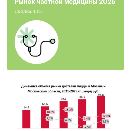
Рынок частной медицины 2025
Прогноз объема рынка до 2030 г. в Москве и
Скидка 40%
Московской области
Оценка факторов инвестиционной
привлекательности рынка стальной
проволоки
Динамика и прогноз внешнеторговых
поставок стальной проволоки на рынок
России
Выводы по исследованию
Источники информации
Базы данных государственных органов
статистики
Данные Федеральной налоговой службы
Официальные интернет-порталы правовой
информации