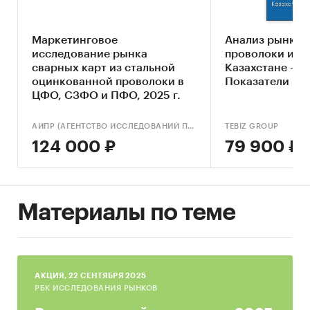
привлекательности рынка стальной
проволоки
Маркетинговое
Анализ рынка 
Определение стадии жизненного цикла
исследование рынка
проволоки и пр
сварных карт из стальной
рынка
Казахстане - 20
оцинкованной проволоки в
Показатели и 
Оценка угроз со стороны основных товаров-
ЦФО, СЗФО и ПФО, 2025 г.
заменителей
АИПР (АГЕНТСТВО ИССЛЕДОВАНИЙ ПРОМЫШЛЕННЫХ И ПОТРЕБИТЕЛЬСКИХ РЫНКОВ)
TEBIZ GROUP
Составление прогноза развития рынка до
124 000 ₽
79 900 ₽
2030 г.
Основные блоки исследования
Обзор рынка стальной проволоки в Москве
Материалы по теме
и Московской области
Конкурентный анализ на рынке стальной
проволоки в Москве и Московской области
AКЦИЯ, 22 СЕНТЯБРЯ 2025
Анализ производства стальной проволоки
РБК ИССЛЕДОВАНИЯ РЫНКОВ
Анализ потребления стальной проволоки