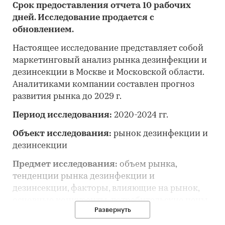
Срок предоставления отчета 10 рабочих
дней. Исследование продается с
обновлением.
Настоящее исследование представляет собой
маркетинговый анализ рынка дезинфекции и
дезинсекции в Москве и Московской области.
Аналитиками компании составлен прогноз
развития рынка до 2029 г.
Период исследования:
2020-2024 гг.
Объект исследования:
рынок дезинфекции и
дезинсекции
Предмет исследования:
объем рынка,
тенденции рынка дезинфекции и
дезинсекции, факторы, влияющие на рынок,
основные конкуренты, потребительские цены,
Развернуть
отраслевые финансово-экономические
показатели, оценка инвестиционной