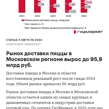
Данные налоговой службы РФ
Официальные интернет-порталы правовой
информации
Открытые источники (сайты, порталы)
Отчетность эмитентов
СТАТЬЯ, 5 АВГУСТА 2026
Сайты компаний
КОМПАНИЯ ГИДМАРКЕТ
Архивы СМИ
Рынок доставки пиццы в
Московском регионе вырос до 95,8
Региональные и федеральные СМИ
млрд руб.
Инсайдерские источники
Доставка пиццы в Москве и области
Специализированные аналитические
восстановила реальный рост после спада 2024
порталы
года. Объем рынка превысил 95 млрд руб.
Методы:
Рынок доставки пиццы в Москве и Московской
области остается одним из самых крупных и
Кабинетное исследование. Поиск и анализ
динамичных сегментов в индустрии доставки
информации из различных источников,
готовой еды. По оценке ГидМаркет, в 2025 году его