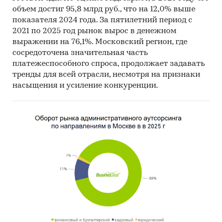
проведение расчетов. Статистика и
объем достиг 95,8 млрд руб., что на 12,0% выше
аналитика
показателя 2024 года. За пятилетний период с
2021 по 2025 год рынок вырос в денежном
Прогноз ГидМаркет. Современные
выражении на 76,1%. Московский регион, где
статистические методы прогнозирования с
сосредоточена значительная часть
поправкой на мнение экспертов.
платежеспособного спроса, продолжает задавать
тренды для всей отрасли, несмотря на признаки
Отчет отражает мнение авторов и не является
насыщения и усиление конкуренции.
инвестиционной рекомендацией
Категории:
Промышленность
/
Химическая
промышленность
Россия
/
Центральный федеральный округ
/
Москва
Россия
/
Центральный федеральный округ
/
Московская область