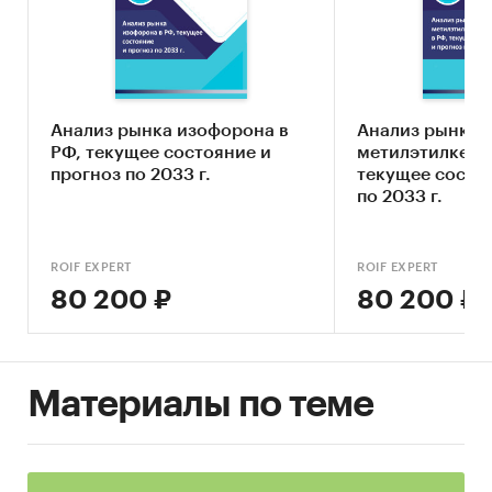
Описание основных конкурентов
Оценка текущих тенденций и перспектив
развития рынка
Анализ рынка изофорона в
Анализ рынка
Анализ отраслевых показателей финансово-
РФ, текущее состояние и
метилэтилкетон
экономической деятельности
прогноз по 2033 г.
текущее состоя
по 2033 г.
Определение насыщенности рынка и
предполагаемого потенциала рынка
Оценка факторов инвестиционной
ROIF EXPERT
ROIF EXPERT
привлекательности рынка дезинфекции и
80 200 ₽
80 200 ₽
дезинсекции
Составление прогноза развития рынка до
2029 г.
Материалы по теме
Основные блоки исследования:
Обзор рынка дезинфекции и дезинсекции в
Москве и Московской области