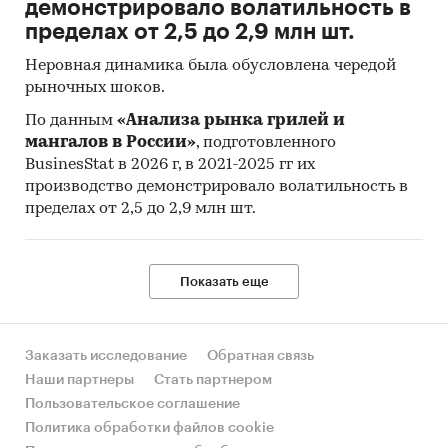
демонстрировало волатильность в
пределах от 2,5 до 2,9 млн шт.
5. Год импорта/экспорта
Неровная динамика была обусловлена чередой
6. Месяц импорта/экспорта
рыночных шоков.
7. Компании получатели и отправители товара
По данным
«Анализа рынка грилей и
8. Страны получатели, отправители и
мангалов в России»
, подготовленного
BusinesStat в 2026 г, в 2021-2025 гг их
производители товара
производство демонстрировало волатильность в
9. Объем импорта и экспорта в натуральном
пределах от 2,5 до 2,9 млн шт.
выражении
10. Объем импорта и экспорта в стоимостном
Показать еще
выражении
Содержащиеся в базе данных сведения
позволят Вам самостоятельно выполнить
Заказать исследование
Обратная связь
любые требующиеся запросы, которые не
Наши партнеры
Стать партнером
включены в отчет.
Пользовательское соглашение
Политика обработки файлов cookie
Резюме: