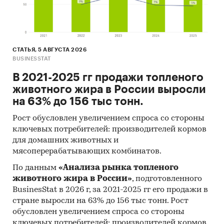
10. Материалы и базы данных статистики ООН
(United Nations Statistics Division: Commodity
Trade Statistics, Industrial Commodity Statistics,
Food and Agriculture Organization и др.).
СТАТЬЯ, 5 АВГУСТА 2026
BUSINESSTAT
11. Материалы Международного Валютного
Фонда (International Monetary Fund).
В 2021-2025 гг продажи топленого
животного жира в России выросли
12. Материалы Всемирного банка (World Bank).
на 63% до 156 тыс тонн.
13. Материалы ВТО (World Trade Organization).
Рост обусловлен увеличением спроса со стороны
14. Материалы Организации экономического
ключевых потребителей: производителей кормов
сотрудничества и развития (Organization for
для домашних животных и
мясоперерабатывающих комбинатов.
Economic Cooperation and Development).
По данным
«Анализа рынка топленого
15. Материалы International Trade Centre.
животного жира в России»
, подготовленного
16. Материалы Index Mundi.
BusinesStat в 2026 г, за 2021-2025 гг его продажи в
стране выросли на 63% до 156 тыс тонн. Рост
17. Результаты исследований DISCOVERY
обусловлен увеличением спроса со стороны
Research Group.
ключевых потребителей: производителей кормов