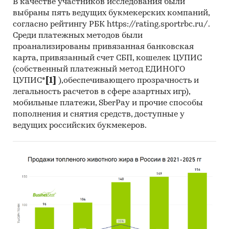
В качестве участников исследования были
2. Материалы DataMonitor, EuroMonitor,
выбраны пять ведущих букмекерских компаний,
Eurostat.
согласно рейтингу РБК https://rating.sportrbc.ru/.
Среди платежных методов были
3. Печатные и электронные деловые и
проанализированы привязанная банковская
специализированные издания, аналитические
карта, привязанный счет СБП, кошелек ЦУПИС
обзоры.
(собственный платежный метод ЕДИНОГО
ЦУПИС*
[1]
),обеспечивающего прозрачность и
4. Ресурсы сети Интернет в России и мире.
легальность расчетов в сфере азартных игр),
мобильные платежи, SberPay и прочие способы
5. Экспертные опросы.
пополнения и снятия средств, доступные у
6. Материалы участников отечественного и
ведущих российских букмекеров.
мирового рынков.
7. Результаты исследований маркетинговых и
консалтинговых агентств.
8. Материалы отраслевых учреждений и базы
данных.
9. Результаты ценовых мониторингов.