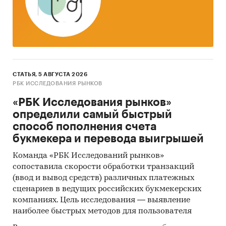
выступают так называемые (1) Традиционный
(качественный) контент-анализ интервью и
документов и (2) Квантитативный
(количественный) анализ с применением
пакетов программ, к которым имеет доступ
наше агентство.
СТАТЬЯ, 5 АВГУСТА 2026
Контент-анализ выполняется в рамках
РБК ИССЛЕДОВАНИЯ РЫНКОВ
проведения Desk Research (кабинетное
«РБК Исследования рынков»
исследование). В общем виде целью
определили самый быстрый
кабинетного исследования является
способ пополнения счета
проанализировать ситуацию на рынке булгура
букмекера и перевода выигрышей
и получить (рассчитать) показатели,
характеризующие его состояние в настоящее
Команда «РБК Исследований рынков»
сопоставила скорости обработки транзакций
время и в будущем.
(ввод и вывод средств) различных платежных
Метод анализа данных
сценариев в ведущих российских букмекерских
компаниях. Цель исследования — выявление
1. Базы данных Федеральной Таможенной
наиболее быстрых методов для пользователя
службы РФ, ФСГС РФ (Росстат).