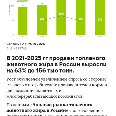
Food and Agriculture Organization и др.).
11. Материалы Международного Валютного
Фонда (International Monetary Fund).
12. Материалы Всемирного банка (World Bank).
13. Материалы ВТО (World Trade Organization).
СТАТЬЯ, 5 АВГУСТА 2026
14. Материалы Организации экономического
BUSINESSTAT
сотрудничества и развития (Organization for
В 2021-2025 гг продажи топленого
Economic Cooperation and Development).
животного жира в России выросли
15. Материалы International Trade Centre.
на 63% до 156 тыс тонн.
16. Материалы Index Mundi.
Рост обусловлен увеличением спроса со стороны
ключевых потребителей: производителей кормов
17. Результаты исследований DISCOVERY
для домашних животных и
Research Group.
мясоперерабатывающих комбинатов.
Объем и структура выборки
По данным
«Анализа рынка топленого
животного жира в России»
, подготовленного
Процедура контент-анализа документов не