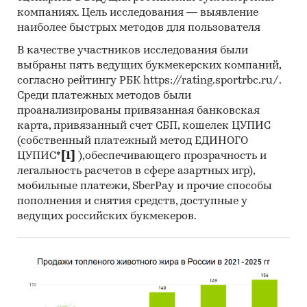
3. Печатные и электронные деловые и
компаниях. Цель исследования — выявление
специализированные издания, аналитические
наиболее быстрых методов для пользователя
обзоры.
В качестве участников исследования были
4. Ресурсы сети Интернет в России и мире.
выбраны пять ведущих букмекерских компаний,
согласно рейтингу РБК https://rating.sportrbc.ru/.
5. Экспертные опросы.
Среди платежных методов были
проанализированы привязанная банковская
6. Материалы участников отечественного и
карта, привязанный счет СБП, кошелек ЦУПИС
мирового рынков.
(собственный платежный метод ЕДИНОГО
7. Результаты исследований маркетинговых и
ЦУПИС*
[1]
),обеспечивающего прозрачность и
консалтинговых агентств.
легальность расчетов в сфере азартных игр),
мобильные платежи, SberPay и прочие способы
8. Материалы отраслевых учреждений и базы
пополнения и снятия средств, доступные у
данных.
ведущих российских букмекеров.
9. Результаты ценовых мониторингов.
10. Материалы и базы данных статистики ООН
(United Nations Statistics Division: Commodity
Trade Statistics, Industrial Commodity Statistics,