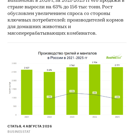
BusinesStat в 2026 г, за 2021-2025 гг его продажи в
предполагает расчета объема выборочной
стране выросли на 63% до 156 тыс тонн. Рост
совокупности. Обработке и анализу подлежат
обусловлен увеличением спроса со стороны
все доступные исследователю документы.
ключевых потребителей: производителей кормов
для домашних животных и
К отчету прилагается обработанная и
мясоперерабатывающих комбинатов.
пригодная к дальнейшему использованию база
данных с подробной информацией об импорте
в Россию и экспорте из России клея
однокомпонентного ПУР. База включает в себя
большое число различных показателей:
1. Категория продукта
2. Группа продукта
3. Производитель
4. Год импорта/экспорта
5. Месяц импорта/экспорта
СТАТЬЯ, 4 АВГУСТА 2026
6. Компании получатели и отправители товара
BUSINESSTAT