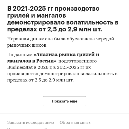
В 2021-2025 гг производство
7. Страны получатели, отправители и
грилей и мангалов
производители товара
демонстрировало волатильность в
8. Объем импорта и экспорта в натуральном
пределах от 2,5 до 2,9 млн шт.
выражении
Неровная динамика была обусловлена чередой
9. Объем импорта и экспорта в стоимостном
рыночных шоков.
выражении
По данным
«Анализа рынка грилей и
Содержащиеся в базе данных сведения
мангалов в России»
, подготовленного
BusinesStat в 2026 г, в 2021-2025 гг их
позволят Вам самостоятельно выполнить
производство демонстрировало волатильность в
любые требующиеся запросы, которые не
пределах от 2,5 до 2,9 млн шт.
включены в отчет.
Резюме:
Показать еще
Маркетинговое агентство DISCOVERY Research
Group завершило исследование рынка
полиуретановой продукции в России и мире.
Заказать исследование
Обратная связь
Полиуретановый клей – это синтетическое