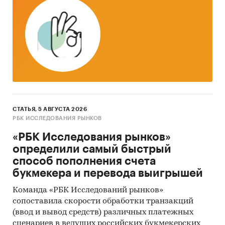
(количественный) анализ с применением
пакетов программ, к которым имеет доступ
наше агентство.
Контент-анализ выполняется в рамках
проведения Desk Research (кабинетное
исследование). В общем виде целью
кабинетного исследования является
проанализировать ситуацию на рынке клея
однокомпонентного ПУР и получить
СТАТЬЯ, 5 АВГУСТА 2026
(рассчитать) показатели, характеризующие его
РБК ИССЛЕДОВАНИЯ РЫНКОВ
состояние в настоящее время и в будущем.
«РБК Исследования рынков»
определили самый быстрый
Метод анализа данных
способ пополнения счета
1. Базы данных Федеральной Таможенной
букмекера и перевода выигрышей
службы РФ, ФСГС РФ (Росстат).
Команда «РБК Исследований рынков»
2. Материалы DataMonitor, EuroMonitor,
сопоставила скорости обработки транзакций
Eurostat.
(ввод и вывод средств) различных платежных
сценариев в ведущих российских букмекерских