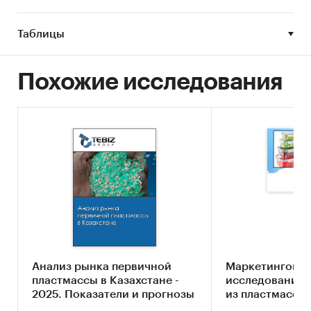
6. Финансово-хозяйственная деятельность
участников рынка оборудования для литья
Таблицы
пластмасс в России.
Объект исследования
Похожие исследования
Рынок оборудования для литья пластмасс в
России.
Метод сбора и анализа данных
Основным методом сбора данных является
мониторинг документов.
В качестве основных методов анализа данных
выступают так называемые (1) Традиционный
(качественный) контент-анализ интервью и
документов и (2) Квантитативный
Анализ рынка первичной
Маркетингово
(количественный) анализ с применением
пластмассы в Казахстане -
исследование 
пакетов программ, к которым имеет доступ
2025. Показатели и прогнозы
из пластмасс в 
наше агентство.