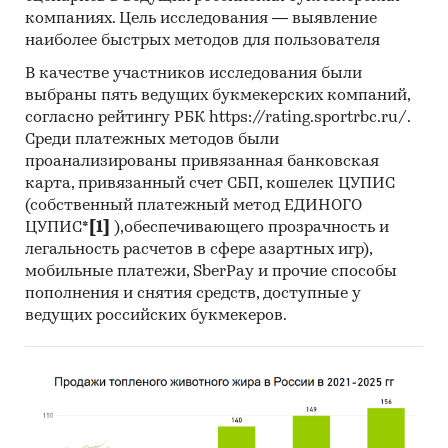
Фонда (International Monetary Fund).
компаниях. Цель исследования — выявление
наиболее быстрых методов для пользователя
12. Материалы Всемирного банка (World Bank).
В качестве участников исследования были
13. Материалы ВТО (World Trade Organization).
выбраны пять ведущих букмекерских компаний,
согласно рейтингу РБК https://rating.sportrbc.ru/.
14. Материалы Организации экономического
Среди платежных методов были
сотрудничества и развития (Organization for
проанализированы привязанная банковская
Economic Cooperation and Development).
карта, привязанный счет СБП, кошелек ЦУПИС
15. Материалы International Trade Centre.
(собственный платежный метод ЕДИНОГО
ЦУПИС*
[1]
),обеспечивающего прозрачность и
16. Материалы Index Mundi.
легальность расчетов в сфере азартных игр),
мобильные платежи, SberPay и прочие способы
17. Результаты исследований DISCOVERY
пополнения и снятия средств, доступные у
Research Group.
ведущих российских букмекеров.
Объем и структура выборки
Процедура контент-анализа документов не
предполагает расчета объема выборочной
совокупности. Обработке и анализу подлежат