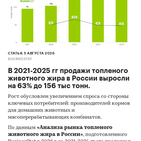
все доступные исследователю документы.
К отчету прилагается обработанная и
пригодная к дальнейшему использованию база
данных с подробной информацией об импорте
в Россию и экспорте из России оборудования
для литья пластмасс. База включает в себя
большое число различных показателей:
СТАТЬЯ, 5 АВГУСТА 2026
BUSINESSTAT
1. Производитель
В 2021-2025 гг продажи топленого
2. Категория
животного жира в России выросли
3. Год импорта/экспорта
на 63% до 156 тыс тонн.
4. Месяц импорта/экспорта
Рост обусловлен увеличением спроса со стороны
ключевых потребителей: производителей кормов
5. Компании получатели и отправители товара
для домашних животных и
мясоперерабатывающих комбинатов.
6. Страны получатели, отправители и
производители товара
По данным
«Анализа рынка топленого
животного жира в России»
, подготовленного
7. Объем импорта и экспорта в натуральном