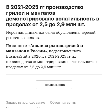
увеличением импорта более чем в два раза.
В 2021-2025 гг производство
грилей и мангалов
Объем рынка в стоимостном выражении в 2017
демонстрировало волатильность в
г. составил $40 043 тыс., что меньше значений
пределах от 2,5 до 2,9 млн шт.
2016 г. на 31,4%.
Неровная динамика была обусловлена чередой
По оценке аналитиков DISCOVERY Research
рыночных шоков.
Group, объем производства отечественного
оборудования для литья пластмасс на
По данным
«Анализа рынка грилей и
российском рынке в 2017 г. составил 972 шт.
мангалов в России»
, подготовленного
BusinesStat в 2026 г, в 2021-2025 гг их
В натуральном выражении объем импорта
производство демонстрировало волатильность в
оборудования для литья пластмасс в Россию в
пределах от 2,5 до 2,9 млн шт.
2017 г. составил 1 348 шт., а экспорт – 85 шт. В
стоимостном выражении объем импорта в
Россию в 2017 г. составил $40 487,6 тыс., а
Показать еще
экспорта – $4 540 тыс.
В 2017 г. линий было поставлено меньше, чем
Заказать исследование
Обратная связь
станков, что в некоторой степени