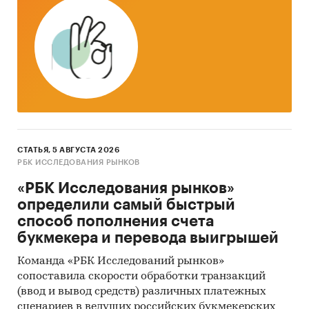
4. Ресурсы сети Интернет в России и мире.
5. Экспертные опросы.
6. Материалы участников отечественного и
мирового рынков.
7. Результаты исследований маркетинговых и
консалтинговых агентств.
СТАТЬЯ, 5 АВГУСТА 2026
8. Материалы отраслевых учреждений и базы
РБК ИССЛЕДОВАНИЯ РЫНКОВ
данных.
«РБК Исследования рынков»
9. Результаты ценовых мониторингов.
определили самый быстрый
способ пополнения счета
10. Материалы и базы данных статистики ООН
букмекера и перевода выигрышей
(United Nations Statistics Division: Commodity
Trade Statistics, Industrial Commodity Statistics,
Команда «РБК Исследований рынков»
Food and Agriculture Organization и др.).
сопоставила скорости обработки транзакций
(ввод и вывод средств) различных платежных
11. Материалы Международного Валютного
сценариев в ведущих российских букмекерских