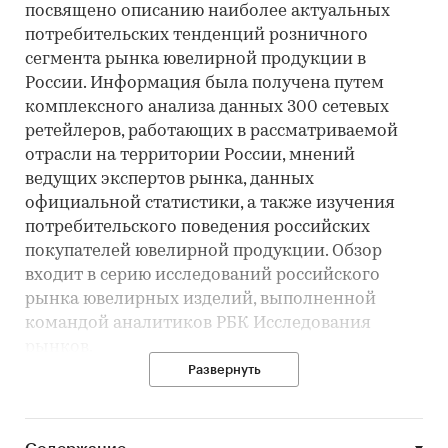
посвящено описанию наиболее актуальных
потребительских тенденций розничного
сегмента рынка ювелирной продукции в
России. Информация была получена путем
комплексного анализа данных 300 сетевых
ретейлеров, работающих в рассматриваемой
отрасли на территории России, мнений
ведущих экспертов рынка, данных
официальной статистики, а также изучения
потребительского поведения российских
покупателей ювелирной продукции. Обзор
входит в серию исследований российского
рынка ювелирных изделий, выполненной
командой аналитиков РБК Исследования
рынков.
В исследование представлена краткая
Развернуть
характеристика российского рынка ювелирной
розницы, включая показатели объема и
структуры рынка, а также географии