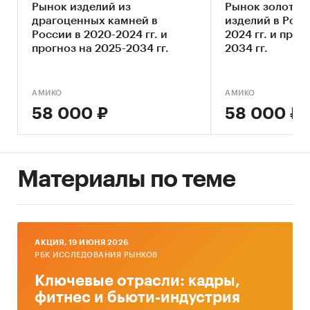
омниканальной стратегии в продажах.
Рынок изделий из
Рынок золотых
драгоценных камней в
изделий в Росс
Исследование проведено в октябре – ноябре
России в 2020-2024 гг. и
2024 гг. и прог
2018 года.
прогноз на 2025-2034 гг.
2034 гг.
Отчет содержит 17 таблиц и 32 графиков и
диаграмм.
Объем отчета – 43 стр.
АМИКО
АМИКО
Язык отчета – русский.
58 000 ₽
58 000 ₽
Категории:
Потребительские товары
/
Ювелирные изделия и часы
Россия
Материалы по теме
AКЦИЯ, 19 ИЮНЯ 2026
РБК ИССЛЕДОВАНИЯ РЫНКОВ
Ключевые отрасли: кадры,
фитнес и бьюти-индустрия