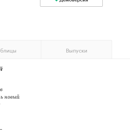
Демоверсия
аблицы
Выпуски
й
в
ть новый
х