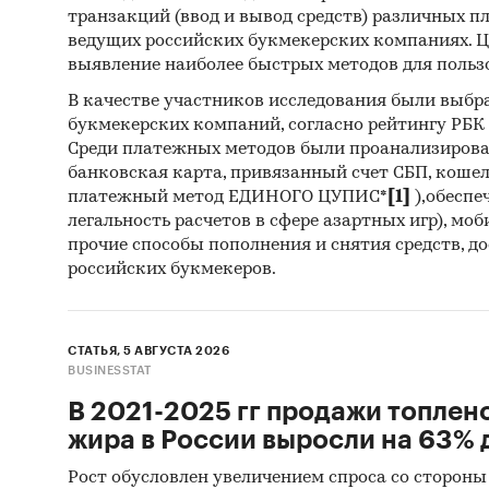
Показа
транзакций (ввод и вывод средств) различных п
ведущих российских букмекерских компаниях. Ц
Необхо
выявление наиболее быстрых методов для польз
NPV
В качестве участников исследования были выбр
букмекерских компаний, согласно рейтингу РБК htt
Индекс
Среди платежных методов были проанализиров
банковская карта, привязанный счет СБП, коше
IRR
платежный метод ЕДИНОГО ЦУПИС*
[1]
),обеспе
легальность расчетов в сфере азартных игр), мо
Срок о
прочие способы пополнения и снятия средств, д
российских букмекеров.
Дискон
Аналог 
СТАТЬЯ, 5 АВГУСТА 2026
BUSINESSTAT
В 2021-2025 гг продажи топлен
жира в России выросли на 63% д
Рост обусловлен увеличением спроса со стороны