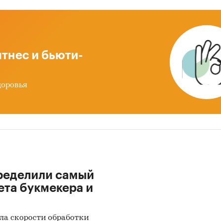
ётом выявленного дефицита качественных предлож
е «комфорт+», высокой плотности целевой аудито
вого спроса на регулярное посещение банных комп
тнес и бьюти-
ция проекта в выбранной локации представляетс
чески обоснованной и перспективной, с потенци
вания стабильной клиентской базы и долгосроч
доровья
ионной эффективности.
ентное окружение:
Бани Малевича, Рублевские Б
ексеева.
инговые инструменты:
Digital-реклама, геосерв
социальные сети, агрегаторы и партнёрства, прог
ределили самый
сти, локальный маркетинг, контент-маркетинг.
ета букмекера и
овые показатели:
ла скорости обработки