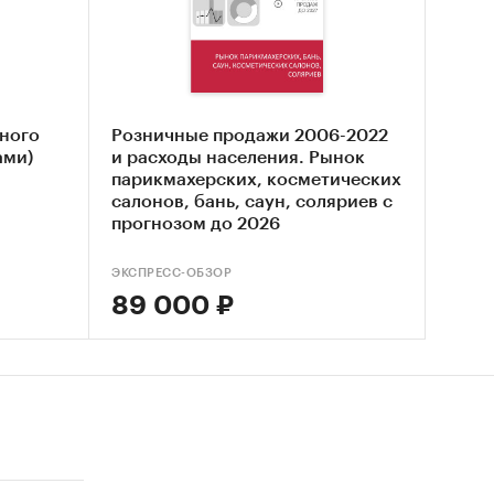
ный
релого
нного
Розничные продажи 2006-2022
ами)
и расходы населения. Рынок
парикмахерских, косметических
салонов, бань, саун, соляриев с
ктов,
прогнозом до 2026
том доля
 банных
ЭКСПРЕСС-ОБЗОР
выше
89 000 ₽
частоте
уг.
нной
в