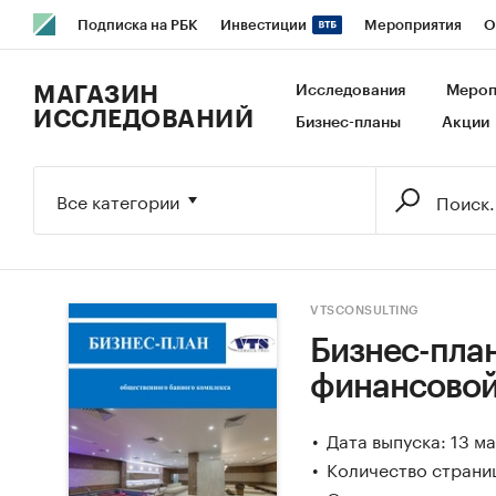
Подписка на РБК
Инвестиции
Мероприятия
О
РБК Образование
РБК Курсы
РБК Life
Тренды
В
МАГАЗИН
Исследования
Мероп
ИССЛЕДОВАНИЙ
Бизнес-планы
Акции
Исследования
Кредитные рейтинги
Франшизы
Га
Экономика
Бизнес
Технологии и медиа
Финансы
Все категории
VTSCONSULTING
Бизнес-план
финансовой
Дата выпуска: 13 м
Количество страни