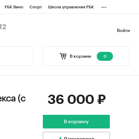
...
РБК Вино
Спорт
Школа управления РБК
БК Бизнес-среда
Дискуссионный клуб
12
Войти
оверка контрагентов
Политика
В корзине
0
36 000 ₽
кса (с
В корзину