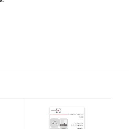
а.
вской