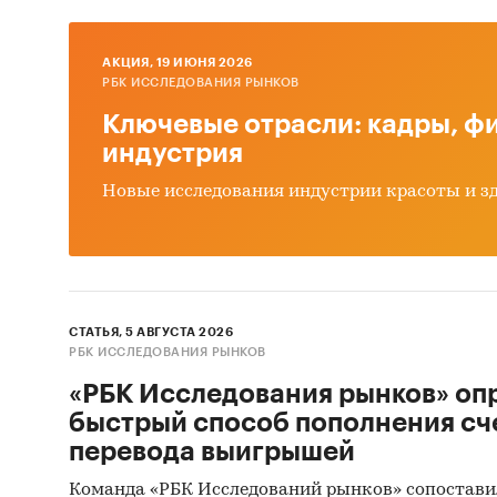
4. С уч
AКЦИЯ, 19 ИЮНЯ 2026
сегмент
РБК ИССЛЕДОВАНИЯ РЫНКОВ
устойчи
Ключевые отрасли: кадры, фи
реализа
индустрия
экономи
формиро
Новые исследования индустрии красоты и з
операц
Конкур
Бани Ал
СТАТЬЯ, 5 АВГУСТА 2026
Маркет
РБК ИССЛЕДОВАНИЯ РЫНКОВ
карты, 
«РБК Исследования рынков» оп
лояльно
быстрый способ пополнения сч
перевода выигрышей
Финанс
Команда «РБК Исследований рынков» сопостави