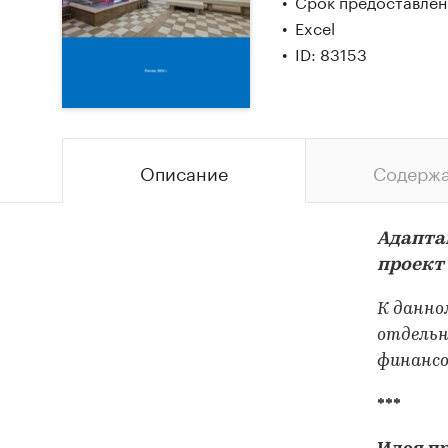
Срок предоставлени
Excel
ID: 83153
Описание
Содерж
Адапта
проект
К данно
отдельн
финансо
***