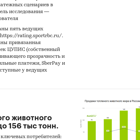
тели для компании
Ед. изм.
Значение
латежных сценариев в
ель исследования —
димые инвестиции
тыс. руб.
205 466
ователя
тыс. руб.
***
аны пять ведущих
ps://rating.sportrbc.ru/.
 прибыльности
раз
0,31
аны привязанная
лек ЦУПИС (собственный
%
***
чивающего прозрачность и
бильные платежи, SberPay и
купаемости
мес.
54
оступные у ведущих
тированный срок окупаемости
мес.
***
с депозитом в банке
%
12%
ого животного
о 156 тыс тонн.
 ключевых потребителей: