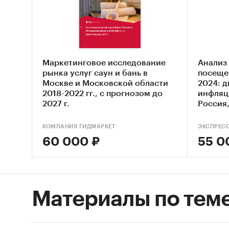
области
спрос, 
потреби
развити
расшир
Маркетинговое исследование
Анализ
рынка услуг саун и бань в
посеще
Москве и Московской области
2024: д
2. Стру
2018-2022 гг., с прогнозом до
инфляц
фрагмен
2027 г.
Россия
работаю
регион
совреме
КОМПАНИЯ ГИДМАРКЕТ
ЭКСПРЕС
комплек
60 000 ₽
55 0
среднег
3. Потр
посещен
Материалы по тем
Наличи
аудитор
течение 