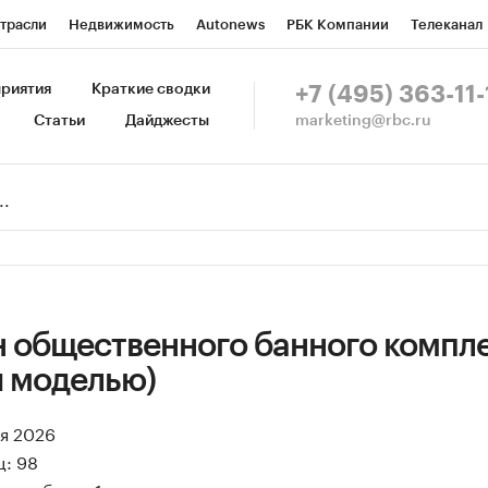
трасли
Недвижимость
Autonews
РБК Компании
Телеканал
изионеры
Национальные проекты
Город
Стиль
Крипто
Р
риятия
Краткие сводки
+7 (495) 363-11-
marketing@rbc.ru
Статьи
Дайджесты
зета
Спецпроекты СПб
Конференции СПб
Спецпроекты
Пр
Рынок наличной валюты
 общественного банного компле
 моделью)
ая 2026
ц: 98