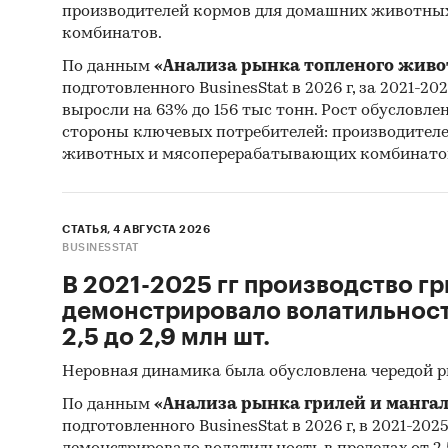
производителей кормов для домашних животны
комбинатов.
Выдерж
По данным
«Анализа рынка топленого живо
подготовленного BusinesStat в 2026 г, за 2021-20
выросли на 63% до 156 тыс тонн. Рост обусловле
Рынок 
стороны ключевых потребителей: производител
животных и мясоперерабатывающих комбинато
Рынок у
положит
роста. 
СТАТЬЯ, 4 АВГУСТА 2026
оздоров
BUSINESSTAT
потреби
В 2021-2025 гг производство гр
жизни и
демонстрировало волатильность
2,5 до 2,9 млн шт.
Объем р
среднес
Неровная динамика была обусловлена чередой 
млрд руб
По данным
«Анализа рынка грилей и мангал
(CAGR) 
подготовленного BusinesStat в 2026 г, в 2021-202