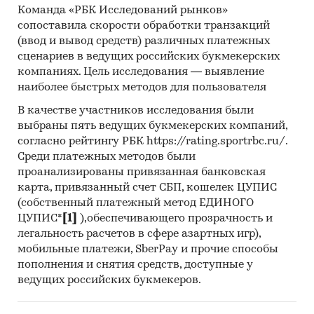
Команда «РБК Исследований рынков»
(качественный) контент-анализ интервью и
сопоставила скорости обработки транзакций
документов и (2) Квантитативный
(ввод и вывод средств) различных платежных
(количественный) анализ с применением
сценариев в ведущих российских букмекерских
пакетов программ, к которым имеет доступ
компаниях. Цель исследования — выявление
наше агентство.
наиболее быстрых методов для пользователя
Контент-анализ выполняется в рамках
В качестве участников исследования были
проведения Desk Research (кабинетное
выбраны пять ведущих букмекерских компаний,
согласно рейтингу РБК https://rating.sportrbc.ru/.
исследование). В общем виде целью
Среди платежных методов были
кабинетного исследования является
проанализированы привязанная банковская
проанализировать ситуацию на рынке
карта, привязанный счет СБП, кошелек ЦУПИС
бентонитовых наполнителей для кошачьих
(собственный платежный метод ЕДИНОГО
туалетов и получить (рассчитать) показатели,
ЦУПИС*
[1]
),обеспечивающего прозрачность и
характеризующие его состояние в настоящее
легальность расчетов в сфере азартных игр),
время и в будущем.
мобильные платежи, SberPay и прочие способы
пополнения и снятия средств, доступные у
Источники получения информации
ведущих российских букмекеров.
Базы данных Федеральной Таможенной
службы РФ, ФСГС РФ (Росстат).