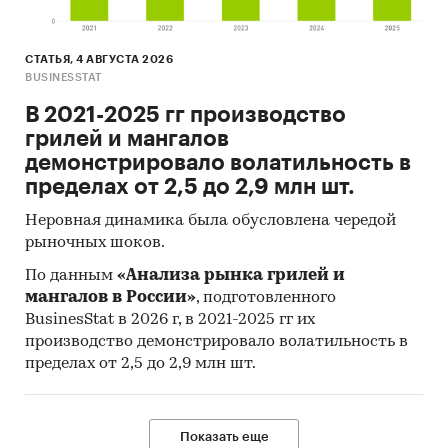
Объем и структура выборки
Процедура контент-анализа документов не
СТАТЬЯ, 4 АВГУСТА 2026
BUSINESSTAT
предполагает расчета объема выборочной
совокупности. Обработке и анализу подлежат
В 2021-2025 гг производство
все доступные исследователю документы.
грилей и мангалов
демонстрировало волатильность в
Категории:
Потребительские товары
/
Товары
пределах от 2,5 до 2,9 млн шт.
для животных
Россия
Неровная динамика была обусловлена чередой
Наполнители
рыночных шоков.
По данным
«Анализа рынка грилей и
мангалов в России»
, подготовленного
BusinesStat в 2026 г, в 2021-2025 гг их
производство демонстрировало волатильность в
пределах от 2,5 до 2,9 млн шт.
Показать еще