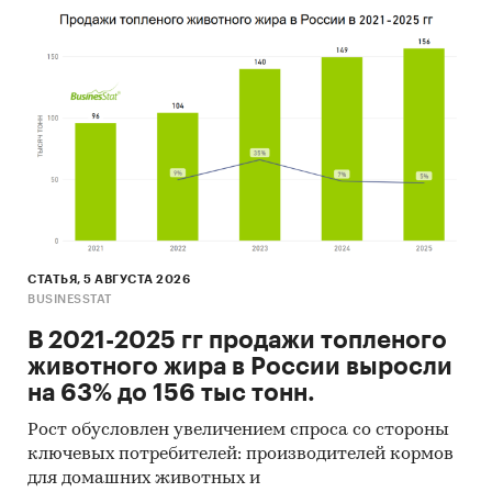
Материалы DataMonitor, EuroMonitor,
Eurostat.
Печатные и электронные деловые и
специализированные издания,
аналитические обзоры.
Ресурсы сети Интернет в России и мире.
Экспертные опросы.
Материалы участников отечественного и
СТАТЬЯ, 5 АВГУСТА 2026
мирового рынков.
BUSINESSTAT
Результаты исследований маркетинговых и
В 2021-2025 гг продажи топленого
консалтинговых агентств.
животного жира в России выросли
на 63% до 156 тыс тонн.
Материалы отраслевых учреждений и базы
данных.
Рост обусловлен увеличением спроса со стороны
Результаты ценовых мониторингов.
ключевых потребителей: производителей кормов
для домашних животных и
Материалы и базы данных статистики ООН