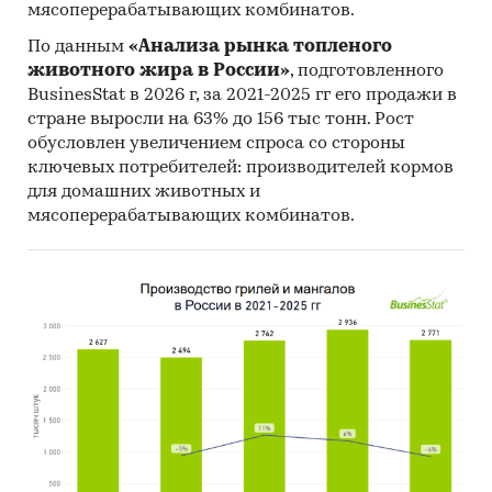
мясоперерабатывающих комбинатов.
(United Nations Statistics Division:
По данным
«Анализа рынка топленого
Commodity Trade Statistics, Industrial
животного жира в России»
, подготовленного
Commodity Statistics, Food and Agriculture
BusinesStat в 2026 г, за 2021-2025 гг его продажи в
Organization и др.).
стране выросли на 63% до 156 тыс тонн. Рост
Материалы Международного Валютного
обусловлен увеличением спроса со стороны
ключевых потребителей: производителей кормов
Фонда (International Monetary Fund).
для домашних животных и
Материалы Всемирного банка (World Bank).
мясоперерабатывающих комбинатов.
Материалы ВТО (World Trade Organization).
Материалы Организации экономического
сотрудничества и развития (Organization for
Economic Cooperation and Development).
Материалы International Trade Centre.
Материалы Index Mundi.
Результаты исследований DISCOVERY
Research Group.