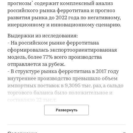
прогнозы` содержит комплексный анализ
российского рынка ферротитана и прогноз
развития рынка до 2022 года по негативному,
инерционному и инновационному сценарию.
Выдержки из исследования:
- На российском рынке ферротитана
сформировалась экспортоориентированная
модель, более 77% всего производства
отправляется за рубеж.
- В структуре рынка ферротитана в 2017 году
внутреннее производство превышало объем
импортных поставок в 9,3095 тыс. раз, а сальдо
торгового баланса было положительное и
составляло 22 тыс.т.
- Лучшие производственные показатели
Развернуть
показывает Свердловская область с объемом
выпуска продукции, составляющим 14,7 тыс.т.
- Лидером по импортным поставкам в 2017