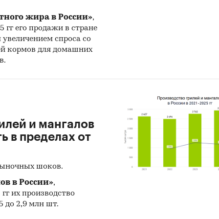
и:
Потребительские услуги
/
Бытовые услуги
/
Ритуальные у
тного жира в России»
,
25 гг его продажи в стране
н увеличением спроса со
ей кормов для домашних
в.
илей и мангалов
 в пределах от
рыночных шоков.
ов в России»
,
5 гг их производство
 до 2,9 млн шт.