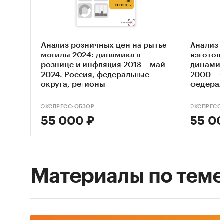
2. Сред
2015-20
Анализ розничных цен на рытье
Анализ
3. Дина
могилы 2024: динамика в
изготов
рознице и инфляция 2018 – май
динами
корзине
2024. Россия, федеральные
2000 – 
2006-20
округа, регионы
федера
4. Покв
ЭКСПРЕСС-ОБЗОР
ЭКСПРЕС
квартал
55 000 ₽
55 0
5. Покв
кошельк
6. Оцен
Материалы по тем
построе
историч
доле в 