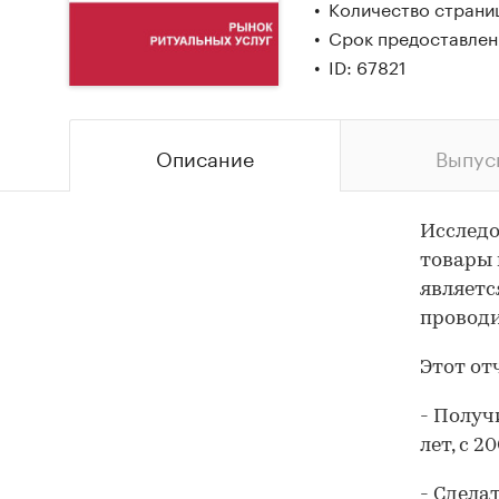
Количество страни
Срок предоставлени
ID: 67821
Описание
Выпус
Исследо
товары 
являетс
проводи
Этот от
- Получ
лет, с 2
- Сдела