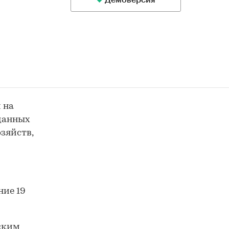
Демоверсия
 на
 данных
зяйств,
ние 19
ским