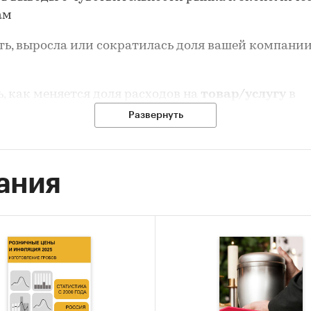
ам
ть, выросла или сократилась доля вашей компании
ь, как меняется доля расходов на
товар/услугу
в
тельской корзине
Развернуть
оложить, как будет развиваться розничный рынок
ания
тчете?
ка динамики розничного рынка за 2006 – 2024 не т
ских, но и в ценах, очищенных от инфляции. Данн
розничного рынка оценены на основе среднедуше
в населения.