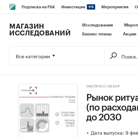
Подписка на РБК
Инвестиции
Мероприятия
О
РБК Образование
РБК Курсы
РБК Life
Тренды
В
МАГАЗИН
Исследования
Мероп
ИССЛЕДОВАНИЙ
Бизнес-планы
Акции
Исследования
Кредитные рейтинги
Франшизы
Га
Экономика
Бизнес
Технологии и медиа
Финансы
Все категории
ЭКСПРЕСС-ОБЗОР
Рынок риту
(по расхода
до 2030
Дата выпуска: 9 фе