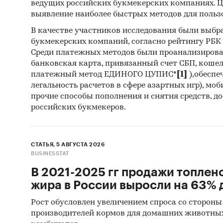
ведущих российских букмекерских компаниях. Ц
В катег
выявление наиболее быстрых методов для польз
сегмент
(наприм
В качестве участников исследования были выбр
букмекерских компаний, согласно рейтингу РБК htt
могилы,
Среди платежных методов были проанализиров
транспо
банковская карта, привязанный счет СБП, коше
сооруже
платежный метод ЕДИНОГО ЦУПИС*
[1]
),обеспе
легальность расчетов в сфере азартных игр), мо
О комп
прочие способы пополнения и снятия средств, д
российских букмекеров.
Компани
исследо
«Экспре
СТАТЬЯ, 5 АВГУСТА 2026
основну
BUSINESSTAT
рынке. 
В 2021-2025 гг продажи топлен
объект
жира в России выросли на 63% д
В портф
Рост обусловлен увеличением спроса со стороны
исследо
производителей кормов для домашних животны