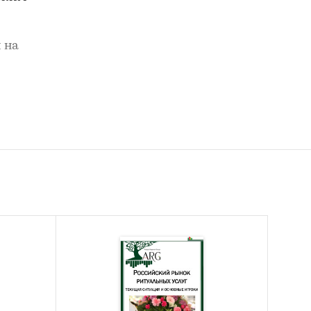
 на
 до 2030
олько в
ые по
вых