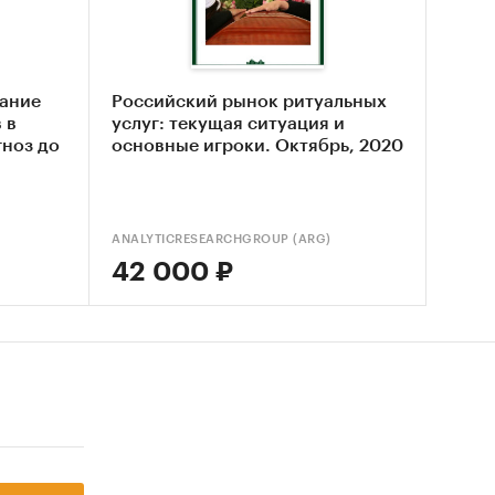
2014,
х
ание
Российский рынок ритуальных
ьской
 в
услуг: текущая ситуация и
гноз до
основные игроки. Октябрь, 2020
теля
4
ANALYTICRESEARCHGROUP (ARG)
42 000 ₽
гу
в
до 2030,
а,
ак и по
СГС за