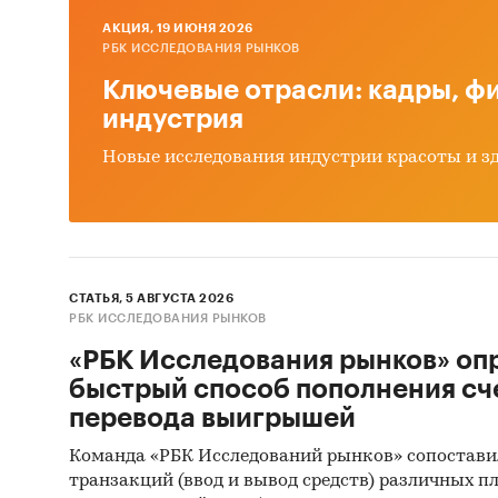
2025 г
AКЦИЯ, 19 ИЮНЯ 2026
РБК ИССЛЕДОВАНИЯ РЫНКОВ
Ключевые отрасли: кадры, фи
В качес
индустрия
- Инфля
Новые исследования индустрии красоты и з
наиболе
- Объем
ценах
СТАТЬЯ, 5 АВГУСТА 2026
- Объем
РБК ИССЛЕДОВАНИЯ РЫНКОВ
фактиче
«РБК Исследования рынков» оп
- Объем
быстрый способ пополнения сч
фактиче
перевода выигрышей
Команда «РБК Исследований рынков» сопостави
Изучае
транзакций (ввод и вывод средств) различных п