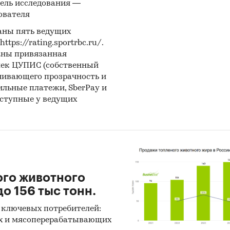
ель исследования —
орию «
ритуальные услуги
» входят суммарно (без
ователя
ации по видам): услуги по организации похорон
ер, изготовление похоронных принадлежностей, 
аны пять ведущих
ps://rating.sportrbc.ru/.
 захоронение, кремация, аренда специализирован
аны привязанная
рта), услуги по изготовлению оград, надгробных
лек ЦУПИС (собственный
ний из различных материалов и их реставрация.
чивающего прозрачность и
бильные платежи, SberPay и
ании:
оступные у ведущих
я «Экспресс-Обзор» – с 2005 года на рынке готов
ваний. Исследования, проведенные специалистам
сс-Обзор», дают возможность в сжатом виде полу
ю информацию и общее представление о ситуации
Полученные в ходе исследования оценки независи
ого животного
ивны.
о 156 тыс тонн.
еле компании более 2000 регулярно обновляемых
 ключевых потребителей:
ваний.
х и мясоперерабатывающих