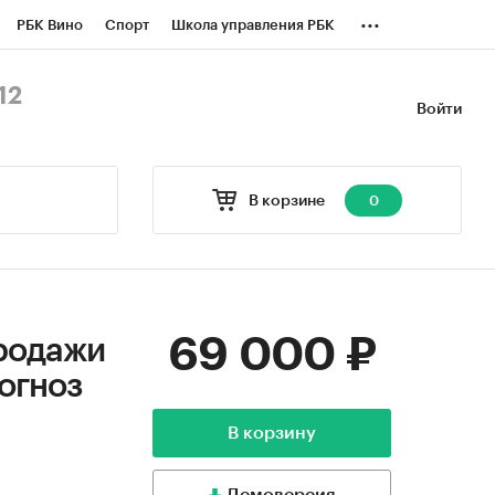
...
РБК Вино
Спорт
Школа управления РБК
БК Бизнес-среда
Дискуссионный клуб
12
Войти
оверка контрагентов
Политика
В корзине
0
69 000 ₽
продажи
рогноз
В корзину