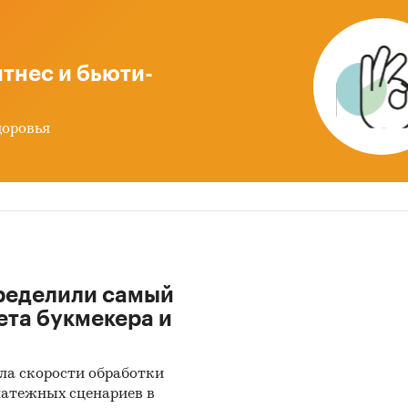
од по смежным, влияющим или материнским рынка
тнес и бьюти-
тве дополнительной информации приведены данны
ции / индексу потребительских цен на
товар/услу
доровья
е близкие товары/услуги
у розничных продаж услуг в фактических и сопо
у розничных продаж продовольственных товаров 
ских и сопоставимых ценах
ределили самый
у розничных продаж непродовольственных товаро
ета букмекера и
ских и сопоставимых ценах
ла скорости обработки
мая категория:
латежных сценариев в