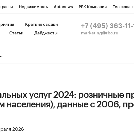
трасли
Недвижимость
Autonews
РБК Компании
Телеканал
изионеры
Национальные проекты
Город
Стиль
Крипто
Р
риятия
Краткие сводки
+7 (495) 363-11-
marketing@rbc.ru
Статьи
Дайджесты
зета
Спецпроекты СПб
Конференции СПб
Спецпроекты
Пр
Рынок наличной валюты
альных услуг 2024: розничные 
м населения), данные с 2006, п
враля 2026