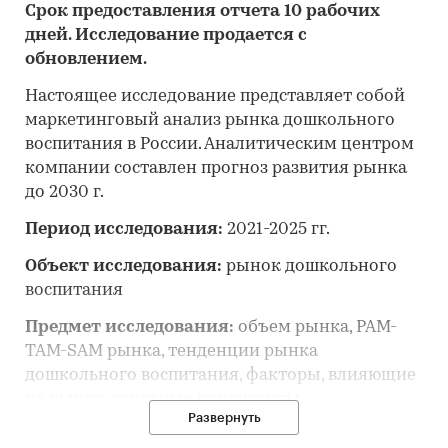
Срок предоставления отчета 10 рабочих
дней. Исследование продается с
обновлением.
Настоящее исследование представляет собой
маркетинговый анализ рынка дошкольного
воспитания в России. Аналитическим центром
компании составлен прогноз развития рынка
до 2030 г.
Период исследования:
2021-2025 гг.
Объект исследования:
рынок дошкольного
воспитания
Предмет исследования:
объем рынка, PAM-
TAM-SAM рынка, тенденции рынка
дошкольного воспитания, факторы, влияющие
на рынок, основные конкуренты,
Развернуть
потребительские цены, отраслевые
финансово-экономические показатели, оценка