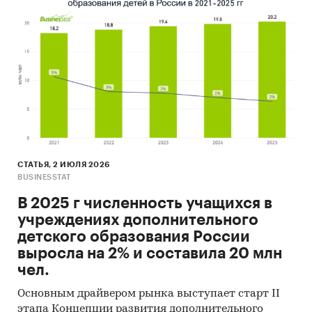
Прогноз развития рынка дошкольного
воспитания до 2030 г.
Выводы по исследованию
Источники информации:
Базы данных государственных органов
статистики
Данные налоговой службы РФ
СТАТЬЯ, 2 ИЮЛЯ 2026
Официальные интернет-порталы правовой
BUSINESSTAT
информации
В 2025 г численность учащихся в
Открытые источники (сайты, порталы)
учреждениях дополнительного
детского образования России
Отчетность эмитентов
выросла на 2% и составила 20 млн
Сайты компаний
чел.
Архивы СМИ
Основным драйвером рынка выступает старт II
этапа Концепции развития дополнительного
Региональные и федеральные СМИ