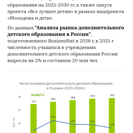
образования на 2025-2030 гг, а также запуск
Инсайдерские источники
проекта «Все лучшее детям» в рамках нацпроекта
«Молодежь и дети».
Специализированные аналитические
порталы
По данным
"Анализа рынка дополнительного
детского образования в России"
,
Методы:
подготовленного BusinesStat в 2026 г, в 2025 г
численность учащихся в учреждениях
Кабинетное исследование. Поиск и анализ
дополнительного детского образования России
информации из различных источников,
выросла на 2% и составила 20 млн чел.
проведение расчетов. Статистика и
аналитика
Прогноз ГидМаркет. Современные
статистические методы прогнозирования с
поправкой на мнение экспертов.
Отчет отражает мнение авторов и не является
инвестиционной рекомендацией
Категории:
Потребительские услуги
/
Образование
/
Образование для детей