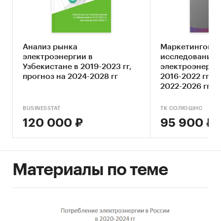
экономической деятельности
Оценка факторов инвестиционной
привлекательности рынка
электроснабжения
Анализ рынка
Маркетингово
электроэнергии в
исследование 
Составление прогноза развития рынка до
Узбекистане в 2019-2023 гг,
электроэнерги
2030 г.
прогноз на 2024-2028 гг
2016-2022 гг. 
2022-2026 гг. А
Основные блоки исследования:
Обзор российского рынка
BUSINESSTAT
ТК СОЛЮШНС
электроснабжения
120 000 ₽
95 900 ₽
Конкурентный анализ на рынке
электроснабжения в России
Анализ потребления
Материалы по теме
Оценка факторов инвестиционной
привлекательности рынка
Прогноз развития рынка