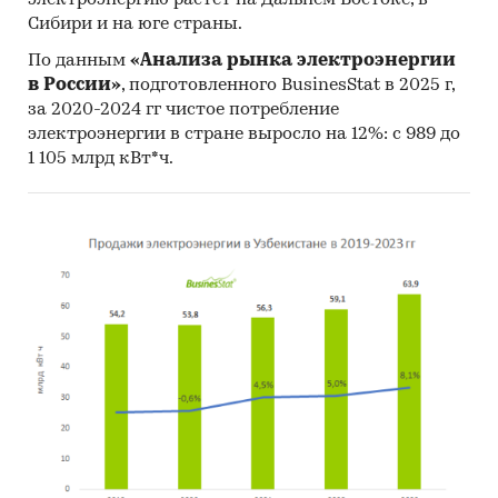
электроэнергию растет на Дальнем Востоке, в
Специализированные аналитические
Сибири и на юге страны.
порталы
По данным
«Анализа рынка электроэнергии
в России»
, подготовленного BusinesStat в 2025 г,
Методы:
за 2020-2024 гг чистое потребление
Кабинетное исследование. Поиск и анализ
электроэнергии в стране выросло на 12%: с 989 до
информации из различных источников,
1 105 млрд кВт*ч.
проведение расчетов. Статистика и
аналитика
Прогноз ГидМаркет. Современные
статистические методы прогнозирования с
поправкой на мнение экспертов.
Отчет отражает мнение авторов и не является
инвестиционной рекомендацией
Категории:
Промышленность
/
Электроэнергетика