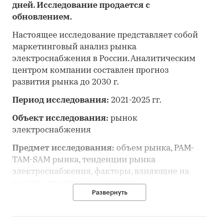
дней. Исследование продается с
обновлением.
Настоящее исследование представляет собой
маркетинговый анализ рынка
электроснабжения в России. Аналитическим
центром компании составлен прогноз
развития рынка до 2030 г.
Период исследования:
2021-2025 гг.
Объект исследования:
рынок
электроснабжения
Предмет исследования:
объем рынка, PAM-
TAM-SAM рынка, тенденции рынка
электроснабжения, факторы, влияющие на
рынок, основные конкуренты,
Развернуть
потребительские цены, отраслевые
финансово-экономические показатели, оценка
инвестиционной привлекательности, прогноз