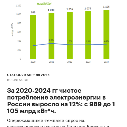
электроснабжения до 2030 г.
Выводы по исследованию
Источники информации:
Базы данных государственных органов
статистики
Данные налоговой службы РФ
Официальные интернет-порталы правовой
информации
Открытые источники (сайты, порталы)
СТАТЬЯ, 29 АПРЕЛЯ 2025
BUSINESSTAT
Отчетность эмитентов
За 2020-2024 гг чистое
Сайты компаний
потребление электроэнергии в
Архивы СМИ
России выросло на 12%: с 989 до 1
105 млрд кВт*ч.
Региональные и федеральные СМИ
Опережающими темпами спрос на
Инсайдерские источники