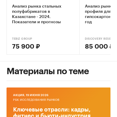
развития российского рынка
Анализ рынка стальных
Анализ рынка 
металлочерепицы и профнастила, а
полуфабрикатов в
профиля для м
также кровельных покрытий в целом на
Казахстане - 2024.
гипсокартона в
ближайшие годы.
Показатели и прогнозы
год
Методы сбора данных
TEBIZ GROUP
DISCOVERY RESEAR
75 900 ₽
85 000 ₽
Мониторинг документальных
источников.
Методы анализа данных
Материалы по теме
Контент-анализ документов.
Экстраполятивный анализ
Информационная база исследования
AКЦИЯ, 19 ИЮНЯ 2026
РБК ИССЛЕДОВАНИЯ РЫНКОВ
1. Базы публикаций в СМИ
Ключевые отрасли: кадры,
2. Ресурсы сети Internet
фитнес и бьюти-индустрия