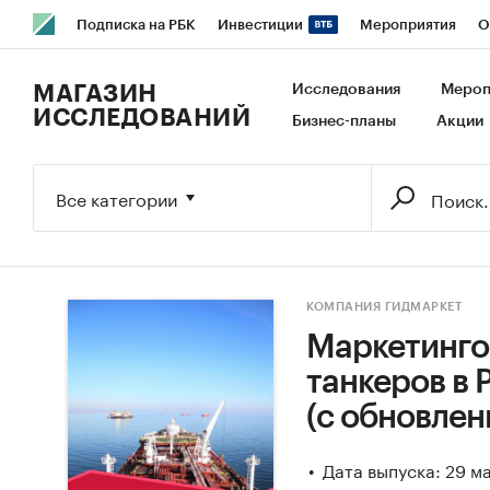
Подписка на РБК
Инвестиции
Мероприятия
О
РБК Образование
РБК Курсы
РБК Life
Тренды
В
МАГАЗИН
Исследования
Мероп
ИССЛЕДОВАНИЙ
Бизнес-планы
Акции
Исследования
Кредитные рейтинги
Франшизы
Га
Экономика
Бизнес
Технологии и медиа
Финансы
Все категории
КОМПАНИЯ ГИДМАРКЕТ
Маркетинго
танкеров в Р
(с обновлен
Дата выпуска: 29 м