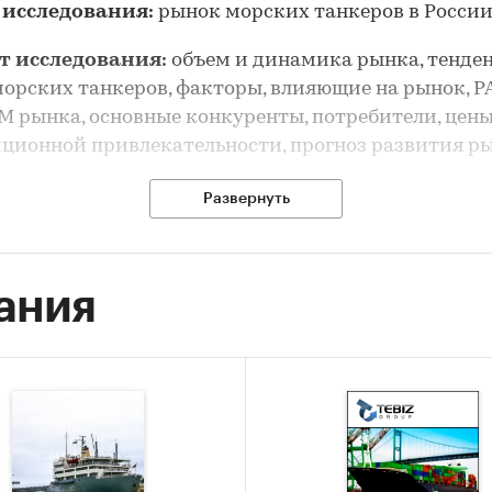
 исследования:
рынок морских танкеров в Росси
т исследования:
объем и динамика рынка, тенде
орских танкеров, факторы, влияющие на рынок, P
 рынка, основные конкуренты, потребители, цены
ционной привлекательности, прогноз развития р
рынка морских танкеров выполнен по рынку в цело
Развернуть
ия его сегментов или изучения отдельных его сегм
сследования:
анализ и прогноз развития рынка м
ания
в в России
 исследования:
ка объема и динамики рынка морских танкеров
-анализ факторов, влияющих на рынок морских т
ание основных конкурентов