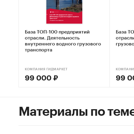
Выяв
Оцен
морс
База ТОП-100 предприятий
База Т
Сост
отрасли. Деятельность
отрасл
внутреннего водного грузового
грузов
Основн
транспорта
Обзо
КОМПАНИЯ ГИДМАРКЕТ
КОМПАНИ
Конк
99 000 ₽
99 0
Анал
Анал
Цено
Материалы по тем
Оцен
ры
Дина