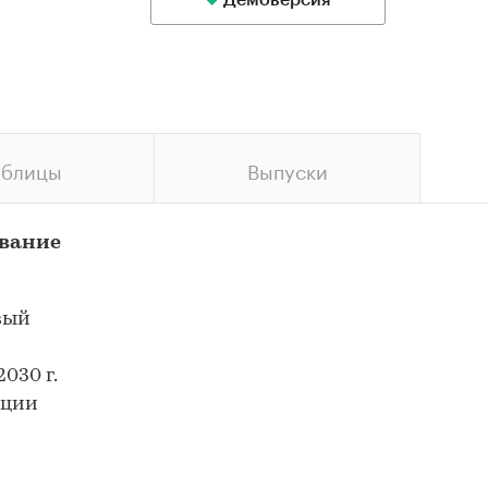
Демоверсия
аблицы
Выпуски
ование
вый
м
030 г.
ации