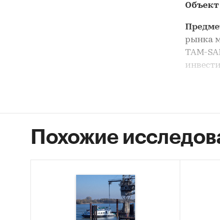
Объект
Предме
рынка м
TAM-SAM
инвести
Анализ 
выделен
Цель и
Похожие исследов
танкеро
Задачи
Оцен
STEP
Опис