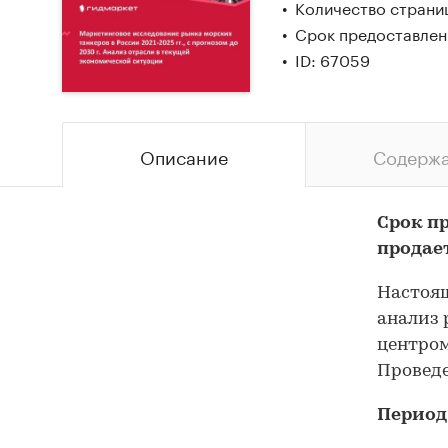
Количество страни
Срок предоставлен
ID: 67059
Описание
Содерж
Срок п
продае
Настоящ
анализ 
центром
Проведе
Период