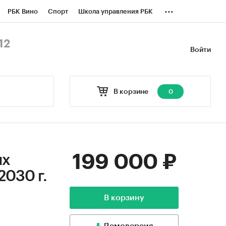
...
РБК Вино
Спорт
Школа управления РБК
БК Бизнес-среда
Дискуссионный клуб
12
Войти
оверка контрагентов
Политика
В корзине
0
199 000 ₽
их
2030 г.
В корзину