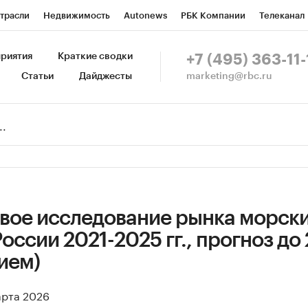
трасли
Недвижимость
Autonews
РБК Компании
Телеканал
изионеры
Национальные проекты
Город
Стиль
Крипто
Р
риятия
Краткие сводки
+7 (495) 363-11-
marketing@rbc.ru
Статьи
Дайджесты
зета
Спецпроекты СПб
Конференции СПб
Спецпроекты
Пр
Рынок наличной валюты
вое исследование рынка морск
оссии 2021-2025 гг., прогноз до 
ием)
арта 2026