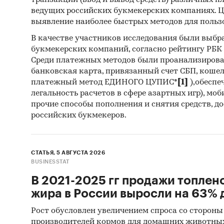
транзакций (ввод и вывод средств) различных п
Инса
ведущих российских букмекерских компаниях. Ц
выявление наиболее быстрых методов для польз
Спец
В качестве участников исследования были выбр
Методы
букмекерских компаний, согласно рейтингу РБК htt
Среди платежных методов были проанализиров
Каби
банковская карта, привязанный счет СБП, коше
разл
платежный метод ЕДИНОГО ЦУПИС*
[1]
),обеспе
легальность расчетов в сфере азартных игр), мо
анал
прочие способы пополнения и снятия средств, д
Прог
российских букмекеров.
прог
Отчет о
СТАТЬЯ, 5 АВГУСТА 2026
рекомен
BUSINESSTAT
В 2021-2025 гг продажи топлен
Категори
жира в России выросли на 63% д
Россия
Рост обусловлен увеличением спроса со стороны
производителей кормов для домашних животны