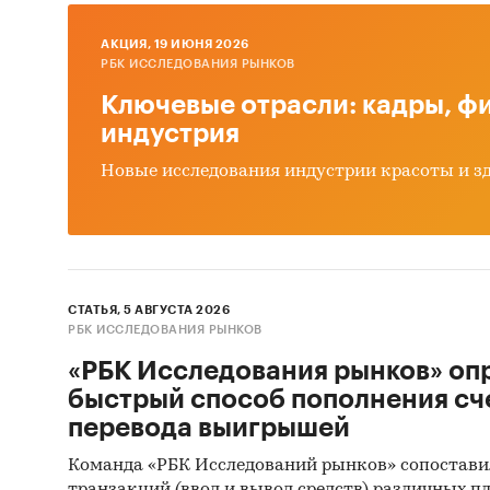
танк
AКЦИЯ, 19 ИЮНЯ 2026
Прог
РБК ИССЛЕДОВАНИЯ РЫНКОВ
Ключевые отрасли: кадры, фи
Выво
индустрия
Источн
Новые исследования индустрии красоты и з
Базы
Данн
Откр
СТАТЬЯ, 5 АВГУСТА 2026
Офиц
РБК ИССЛЕДОВАНИЯ РЫНКОВ
Отче
«РБК Исследования рынков» оп
Сайт
быстрый способ пополнения сч
перевода выигрышей
Архи
Команда «РБК Исследований рынков» сопостави
Реги