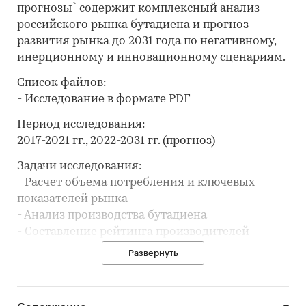
прогнозы` содержит комплексный анализ
российского рынка бутадиена и прогноз
развития рынка до 2031 года по негативному,
инерционному и инновационному сценариям.
Список файлов:
- Исследование в формате PDF
Период исследования:
2017-2021 гг., 2022-2031 гг. (прогноз)
Задачи исследования:
- Расчет объема потребления и ключевых
показателей рынка
- Анализ производства бутадиена
- Составление рейтинга производителей
- Анализ импорта и экспорта
Развернуть
- Формирование прогноза развития рынка
В разделе `Ведущие производители`