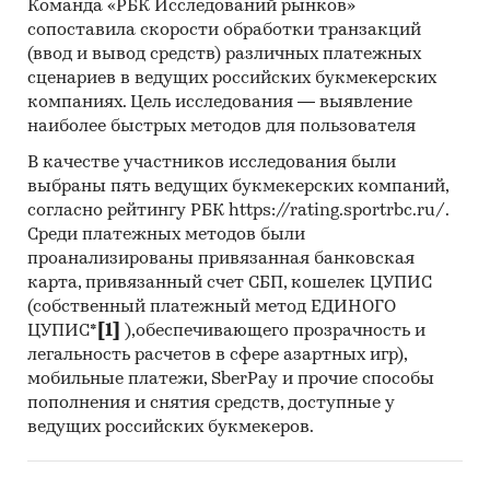
Команда «РБК Исследований рынков»
РФ, федеральные округа и регионы РФ, страны
сопоставила скорости обработки транзакций
мира
(ввод и вывод средств) различных платежных
сценариев в ведущих российских букмекерских
Категории:
Промышленность
/
...
/
компаниях. Цель исследования — выявление
Производство неорганических веществ
/
наиболее быстрых методов для пользователя
Производство углерода
Россия
В качестве участников исследования были
выбраны пять ведущих букмекерских компаний,
согласно рейтингу РБК https://rating.sportrbc.ru/.
Среди платежных методов были
проанализированы привязанная банковская
карта, привязанный счет СБП, кошелек ЦУПИС
(собственный платежный метод ЕДИНОГО
ЦУПИС*
[1]
),обеспечивающего прозрачность и
легальность расчетов в сфере азартных игр),
мобильные платежи, SberPay и прочие способы
пополнения и снятия средств, доступные у
ведущих российских букмекеров.