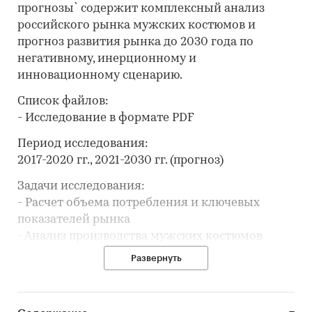
прогнозы` содержит комплексный анализ
российского рынка мужских костюмов и
прогноз развития рынка до 2030 года по
негативному, инерционному и
инновационному сценарию.
Список файлов:
- Исследование в формате PDF
Период исследования:
2017-2020 гг., 2021-2030 гг. (прогноз)
Задачи исследования:
- Расчет объема потребления и ключевых
показателей рынка
- Анализ производства мужских костюмов
- Составление рейтинга производителей
Развернуть
- Анализ цен производителей мужских
костюмов
- Обзор потребительских цен