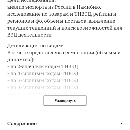
Цели исследования:
анализ экспорта из России в Намибию,
исследование по товарам и ТНВЭД, рейтинги
регионов и фо, объемы поставок, выявление
текущих тенденций и поиск возможностей для
ВЭД деятельности
Детализация по видам:
В отчете представлена сегментация (объемы и
динамика):
- по 2-значным кодам ТНВЭД
- по 4-значным кодам ТНВЭД
- по 6-значным кодам ТНВЭД
- по 8-значным кодам ТНВЭД
- по 10-значным кодам ТНВЭД
Развернуть
Исследование отвечает на вопросы:
- В какие месяцы упали или выросли объемы
экспорта из России в Намибию?
Содержание
- Какие регионы стали закупать больше