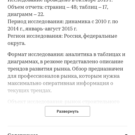
Исследование проведено в октябре 2015 г.
Объем отчета: страниц – 48; таблиц – 17,
диаграмм – 22.
Период исследования: динамика с 2010 г. по
2014 г., январь-август 2015 г.
Регион исследования: Россия, федеральные
округа.
Формат исследования: аналитика в таблицах и
диаграммах, в резюме представлено описание
трендов развития рынка. Обзор предназначен
для профессионалов рынка, которым нужна
максимально оперативная информация о
текущих трендах.
Объект исследования: рынок строительного
керамического кирпича.
Развернуть
Обзор содержит основной массив информации
о ситуации на рынке кирпича:
‒ объемы производства;