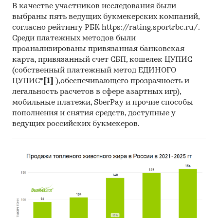
В качестве участников исследования были
a) Рейтинги 20 ключевых игроков по
выбраны пять ведущих букмекерских компаний,
объемам выпуска фанеры по федеральным
согласно рейтингу РБК https://rating.sportrbc.ru/.
Среди платежных методов были
округам (2008-2009);
проанализированы привязанная банковская
b) Профили 10 ведущих предприятий, в
карта, привязанный счет СБП, кошелек ЦУПИС
которых содержится информация по
(собственный платежный метод ЕДИНОГО
основным производственным и финансовым
ЦУПИС*
[1]
),обеспечивающего прозрачность и
легальность расчетов в сфере азартных игр),
показателям, включая объемы выпуска
мобильные платежи, SberPay и прочие способы
продукции, выручку, себестоимость проданных
пополнения и снятия средств, доступные у
товаров и прибыль от продаж.
ведущих российских букмекеров.
Обзор сформирован аналитическим
подразделением компании «Экспресс-
Обзор» на основе:
данных официальной статистики,
электронных и печатных СМИ
О компании: