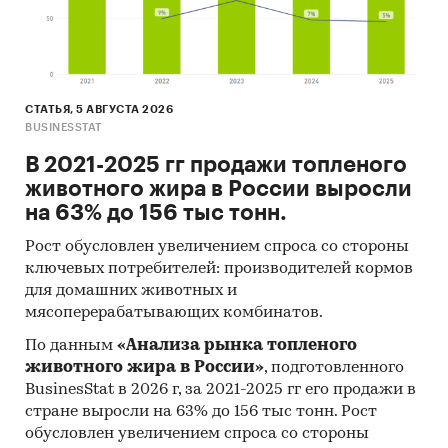
Экспресс-Обзор - первая компания,
специализирующаяся на выпуске готовых
исследований.
Исследования серии Слайд-Статистика
СТАТЬЯ, 5 АВГУСТА 2026
BUSINESSTAT
выполнены в формате Power Point и
предназначены для оперативного получения
В 2021-2025 гг продажи топленого
Клиентами максимально подробной
животного жира в России выросли
информации по рынкам в сжатом виде.
на 63% до 156 тыс тонн.
Каждая страница исследования является
Рост обусловлен увеличением спроса со стороны
полноценным, законченным разделом
ключевых потребителей: производителей кормов
исследования, содержит таблицы и/или
для домашних животных и
диаграммы и комментарии к ним. Данные по
мясоперерабатывающих комбинатов.
производству сегментированы не только по
По данным
«Анализа рынка топленого
видам продукции и федеральным округам, но
животного жира в России»
, подготовленного
и по областям.
BusinesStat в 2026 г, за 2021-2025 гг его продажи в
Категории:
Потребительские товары
/
...
/
стране выросли на 63% до 156 тыс тонн. Рост
Столярные изделия
/
Листовые материалы
обусловлен увеличением спроса со стороны
Строительство и недвижимость
/
...
/