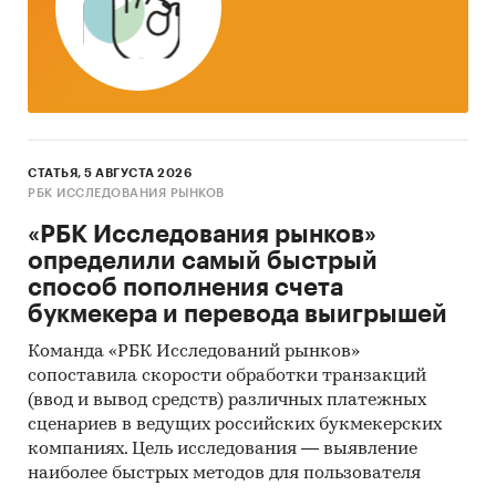
древесины; Фанера, панели деревянные
фанерованные и аналогичные материалы
слоистые из древесины прочие).
b) Внешнеторговый оборот (импорт и
экспорт). Сегментация по странам и видам
фанеры (2006 - 1 кв. 2011).
СТАТЬЯ, 5 АВГУСТА 2026
c) Объем рынка с выделением основных
РБК ИССЛЕДОВАНИЯ РЫНКОВ
типов фанеры(2006 - 1 кв. 2011);
«РБК Исследования рынков»
определили самый быстрый
d) Потребление (2006 - 1 кв. 2011);
способ пополнения счета
e) Анализ цен на фанеру (2006 - 1 кв. 2011):
букмекера и перевода выигрышей
Цены производителей; Потребительские цены;
Команда «РБК Исследований рынков»
Цены импорта и экспорта;
сопоставила скорости обработки транзакций
2. Прогноз дальнейшего развития ситуации на
(ввод и вывод средств) различных платежных
рынке на 2011-2014 (по типам фанеры).
сценариев в ведущих российских букмекерских
компаниях. Цель исследования — выявление
3. Характеристика ключевых производителей
наиболее быстрых методов для пользователя
фанеры: