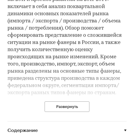
включает в себя анализ поквартальной
динамики основных показателей рынка
(импорта / экспорта / производства / объема
рынка / потребления). Обзор поможет
сформировать представление о сложившейся
ситуации на рынке фанеры в России, а также
получить количественную оценку
происходящих на рынке изменений. Кроме
того, производство, импорт, экспорт, объем
рынка разделены на основные типы фанеры,
приведена структура производства в каждом
федеральном округе, сегментация импорта/
экспорта разных типов фанеры по странам.
Показатели приведены к одной размерности
Развернуть
(м3) для более удобного восприятия и анализа.
Для наиболее полного понимания положения
на рынке фанеры каждого из регионов России,
Содержание