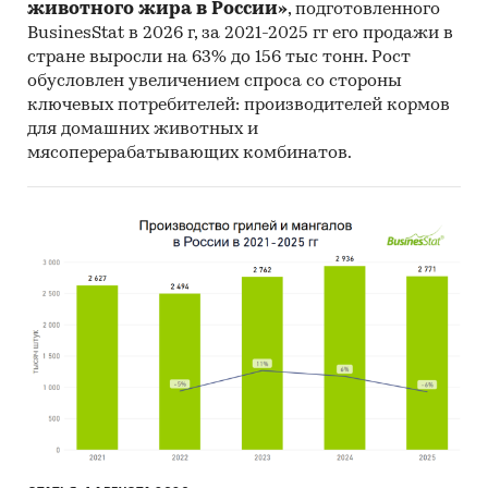
животного жира в России»
, подготовленного
Аудит розничной торговли
BusinesStat в 2026 г, за 2021-2025 гг его продажи в
Опрос экспертов рынка и оптовых
стране выросли на 63% до 156 тыс тонн. Рост
компаний
обусловлен увеличением спроса со стороны
ключевых потребителей: производителей кормов
для домашних животных и
мясоперерабатывающих комбинатов.
Вторичные источники
Данные Федеральной таможенной службы
РФ (ФТС РФ), Министерства сельского
хозяйства РФ (МСХ РФ)
Сбор данных общеделовых и
специализированных СМИ (печатная пресса,
электронные СМИ, федеральные и
региональные информационные агентства)
Исследования специализированных
компаний (в том числе более ранние
исследования и бизнес-планы группы
«Агриконсалт») и данные компаний-