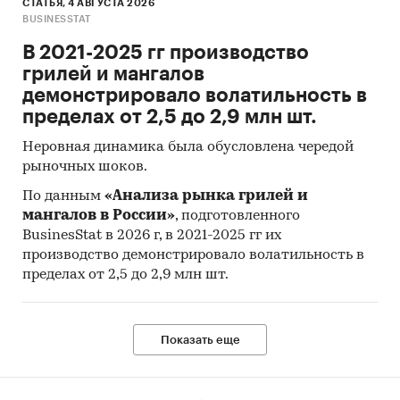
СТАТЬЯ, 4 АВГУСТА 2026
производителей
BUSINESSTAT
В 2021-2025 гг производство
грилей и мангалов
Используемые сокращения:
демонстрировало волатильность в
пределах от 2,5 до 2,9 млн шт.
Неровная динамика была обусловлена чередой
ФСГС РФ - Федеральная служба
рыночных шоков.
государственной статистики Российской
Федерации
По данным
«Анализа рынка грилей и
мангалов в России»
, подготовленного
ФТС – Федеральная таможенная служба
BusinesStat в 2026 г, в 2021-2025 гг их
производство демонстрировало волатильность в
УЗВ – установка замкнутого водоснабжения
пределах от 2,5 до 2,9 млн шт.
ФАР – Федеральное агентство по рыболовству
Показать еще
Категории:
Потребительские товары
/
...
/
Рыба
/
Белая рыба
Промышленность
/
...
/
Рыба
/
Белая рыба