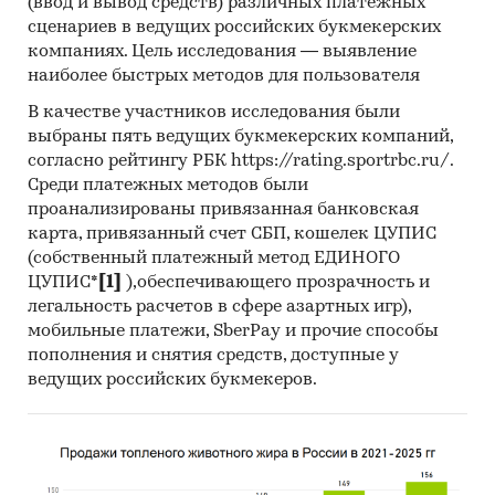
Санкт-Петербурга, Москвы, Новосибирска и
(ввод и вывод средств) различных платежных
Ростова-на-Дону).
сценариев в ведущих российских букмекерских
компаниях. Цель исследования — выявление
наиболее быстрых методов для пользователя
В Выводах кратко представлены основные
В качестве участников исследования были
результаты исследования.
выбраны пять ведущих букмекерских компаний,
согласно рейтингу РБК https://rating.sportrbc.ru/.
Среди платежных методов были
проанализированы привязанная банковская
В Приложения вынесены дополнительные
карта, привязанный счет СБП, кошелек ЦУПИС
готовые материалы справочного характера.
(собственный платежный метод ЕДИНОГО
ЦУПИС*
[1]
),обеспечивающего прозрачность и
легальность расчетов в сфере азартных игр),
Предмет исследования
мобильные платежи, SberPay и прочие способы
пополнения и снятия средств, доступные у
ведущих российских букмекеров.
Исследование рынка рыб видов тиляпия,
дорада и сибас в России.