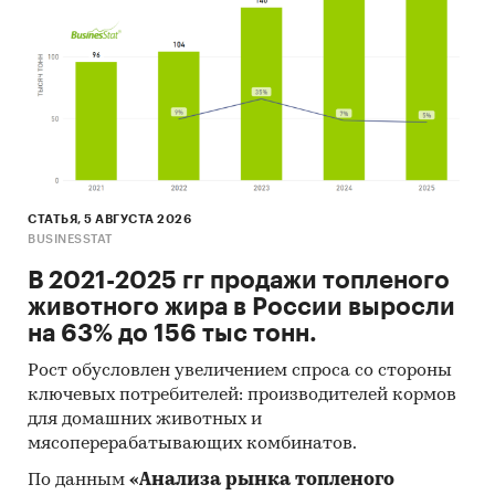
География исследования
РФ с фокусом на крупные города-
миллионники, в которые предполагается в
первую очередь организовать сбыт продукции.
СТАТЬЯ, 5 АВГУСТА 2026
BUSINESSTAT
В 2021-2025 гг продажи топленого
МЕТОДОЛОГИЯ ИССЛЕДОВАНИЯ
животного жира в России выросли
на 63% до 156 тыс тонн.
Исследование проводилось с помощью анализа
Рост обусловлен увеличением спроса со стороны
первичных и вторичных источников данных.
ключевых потребителей: производителей кормов
для домашних животных и
мясоперерабатывающих комбинатов.
Первичные источники
По данным
«Анализа рынка топленого