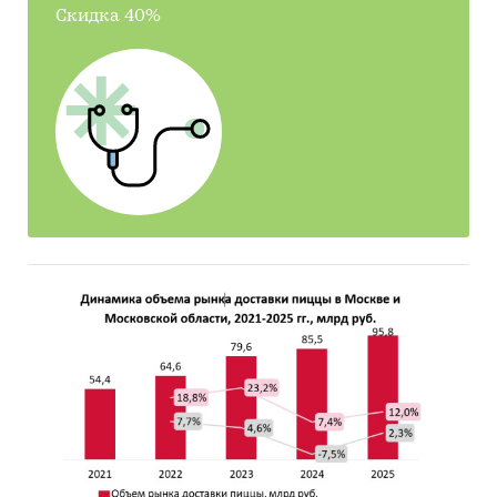
потребителей по возрасту и доходу -
Baon,
Скидка 40%
C&A, Columbia, Donatto, Enton, Finn Flare,
Glenfield, Gloria Jeans, H&M, Henderson,
Mark&Spencer, Mexx, Ostin, Savage, Sela,
Terranova,
Tommy
Hilfiger
,
TopShop, United
Colors of Benetton, Westland, Zara,
Большевичка, Вещь!, Снежная королева,
Спортмастер, ТВОЕ, Фамилия.
Определить долю мужчин, заказывающих
одежду по каталогам и определить
популярность наиболее крупных каталогов
Bonprix, 3 SUISSES, Heine, Klingel, La
Redoute, Otto, Quelle, Wenz
Выяснить ценовые ожидания потребителей
по отдельным предметам мужской одежды,
т.е. максимально приемлемую цену для них
Выяснить отношение мужчин к моде и от
каких факторов оно зависит