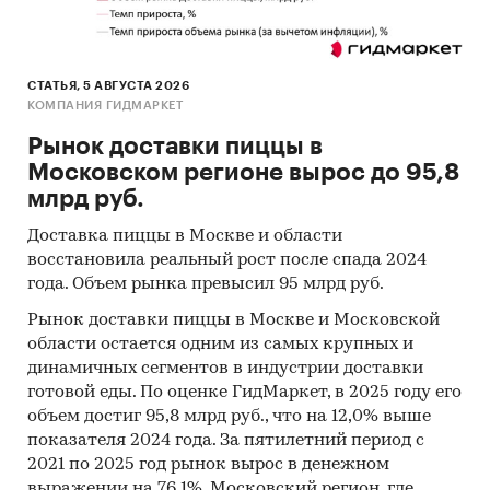
Составить профили покупателей
крупнейших сетей - "
Спортмастер",
Columbia
, Sela,
Finn
Flare
,
Gloria Jeans,
СТАТЬЯ, 5 АВГУСТА 2026
КОМПАНИЯ ГИДМАРКЕТ
"Фамилия", Mexx, Ostin, Savage, ТВОЕ
Рынок доставки пиццы в
Исследование основано на результатах опроса
Московском регионе вырос до 95,8
участников онлайн-панели в больших и малых
млрд руб.
городах России. Общая выборка составила
1865
человек
в возрасте от 18 до 60 лет
,
из них
833
Доставка пиццы в Москве и области
мужчин.
восстановила реальный рост после спада 2024
года. Объем рынка превысил 95 млрд руб.
Результаты исследования представлены в пяти
Рынок доставки пиццы в Москве и Московской
блоках -
Москва + Московская область,
области остается одним из самых крупных и
Санкт-Петербург, города-миллионники,
динамичных сегментов в индустрии доставки
города с населением 300-1000 тыс. чел.,
готовой еды. По оценке ГидМаркет, в 2025 году его
города с населением до 300 тыс. чел
.
объем достиг 95,8 млрд руб., что на 12,0% выше
показателя 2024 года. За пятилетний период с
Исследование проведено в октябре-ноябре
2021 по 2025 год рынок вырос в денежном
2009 г.
выражении на 76,1%. Московский регион, где