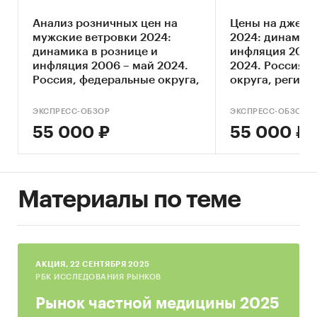
Пальто зимнее
Анализ розничных цен на
Цены на джемп
Оценить среднемесячные и среднегодовые
мужские ветровки 2024:
2024: динамика
расходы потребителей на мужскую одежду
динамика в рознице и
инфляция 2000
по отдельным видам одежды: верхняя
инфляция 2006 – май 2024.
2024. Россия,
Россия, федеральные округа,
одежда, белье, пижамы, повседневная
округа, регион
регионы
одежда, в том числе: джинсовая, спортивная
ЭКСПРЕСС-ОБЗОР
ЭКСПРЕСС-ОБЗОР
Определить влияние кризиса на
55 000 ₽
55 000 ₽
потребительские настроения, выявить
стратегии экономии на мужской одежде
Определить основные каналы продаж
Материалы по теме
мужской одежды и соотношение между
ними, динамику изменения за последние 2
года
Определить посещаемость и популярность
AКЦИЯ, 22 СЕНТЯБРЯ 2025
наиболее крупных розничных сетей
РБК ИССЛЕДОВАНИЯ РЫНКОВ
одежды, как специализированных мужских,
Рынок частной медицины 2025
так и универсальных среди разных групп