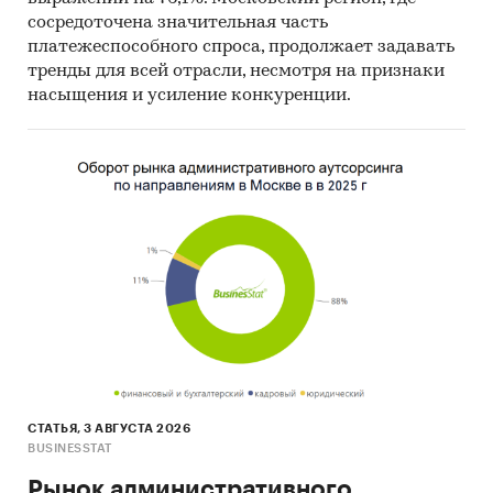
Объем отчета - 96 стр.
сосредоточена значительная часть
платежеспособного спроса, продолжает задавать
Отчет содержит 40 таблиц и 85 графиков.
тренды для всей отрасли, несмотря на признаки
насыщения и усиление конкуренции.
Язык отчета - русский.
Категории:
Потребительские товары
/
...
/
Одежда
/
Мужская одежда
Россия
/
Центральный федеральный округ
/
Москва
Россия
/
Северо-Западный федеральный
округ
/
Санкт-Петербург
СТАТЬЯ, 3 АВГУСТА 2026
BUSINESSTAT
Рынок административного