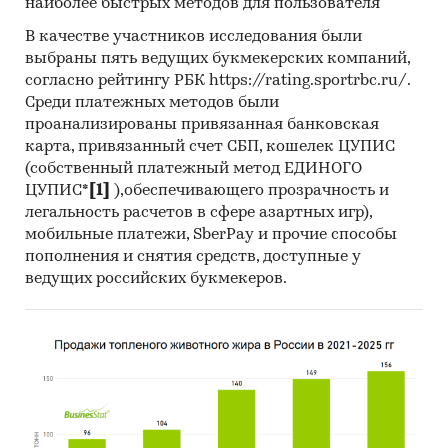
облицовочный различной плотности и
наиболее быстрых методов для пользователя
теплопроводности.
В качестве участников исследования были
выбраны пять ведущих букмекерских компаний,
О компании:
согласно рейтингу РБК https://rating.sportrbc.ru/.
Компания «Экспресс-Обзор» – с 2005 года на
Среди платежных методов были
проанализированы привязанная банковская
рынке готовых исследований. Исследования,
карта, привязанный счет СБП, кошелек ЦУПИС
проведенные специалистами «Экспресс-
(собственный платежный метод ЕДИНОГО
Обзор», дают возможность в сжатом виде
ЦУПИС*
[1]
),обеспечивающего прозрачность и
получить основную информацию и общее
легальность расчетов в сфере азартных игр),
представление о ситуации на рынке.
мобильные платежи, SberPay и прочие способы
Полученные в ходе исследования оценки
пополнения и снятия средств, доступные у
независимы и объективны.
ведущих российских букмекеров.
В портфеле компании более 2000 регулярно
обновляемых исследований.
Категории:
Потребительские товары
/
...
/
Стройматериалы
/
Кирпич
Промышленность
/
...
/
Стройматериалы
/
Кирпич