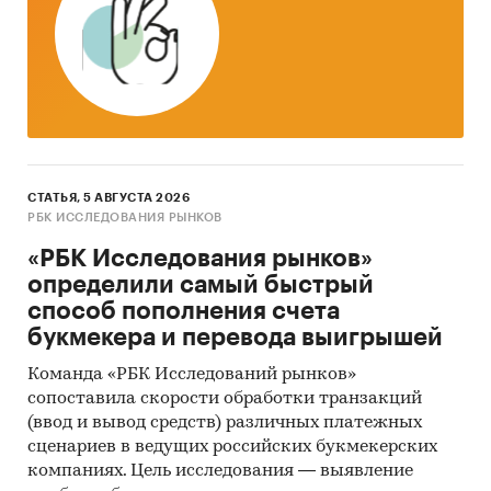
- Объему розничных продаж услуг в
фактических и сопоставимых ценах
- Объему розничных продаж
продовольственных товаров в фактических и
сопоставимых ценах
- Объему розничных продаж
СТАТЬЯ, 5 АВГУСТА 2026
непродовольственных товаров в фактических
РБК ИССЛЕДОВАНИЯ РЫНКОВ
и сопоставимых ценах
«РБК Исследования рынков»
определили самый быстрый
Изучаемая категория:
способ пополнения счета
В период
2006-2020
категория «
кирпич
»
букмекера и перевода выигрышей
представлена без уточнения входящих в стстав
Команда «РБК Исследований рынков»
группы разновидностей кирпича.
сопоставила скорости обработки транзакций
С 2021
года категория «
кирпич
» включает
(ввод и вывод средств) различных платежных
суммарно (без сегментации по видам): кирпич
сценариев в ведущих российских букмекерских
керамический, силикатный, огнеупорный,
компаниях. Цель исследования — выявление