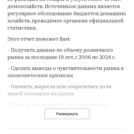
домохозяйств. Источником данных является
регулярное обследование бюджетов домашних
хозяйств, проводимое органами официальной
статистики.
Этот отчет поможет Вам:
- Получить данные по объему розничного
рынка за последние 19 лет, с 2006 по 2024 г.
- Сделать выводы о чувствительности рынка к
экономическим кризисам
- Оценить, выросла или сократилась доля
вашей компании на рынке
- Понять, как меняется доля расходов на
товар/услугу
в потребительской корзине
Развернуть
- Предположить, как будет развиваться
розничный рынок до 2030 года