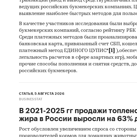
транзакций (ввод и вывод средств) различных п
ведущих российских букмекерских компаниях. Ц
выявление наиболее быстрых методов для польз
В качестве участников исследования были выбр
букмекерских компаний, согласно рейтингу РБК htt
Среди платежных методов были проанализиров
банковская карта, привязанный счет СБП, коше
платежный метод ЕДИНОГО ЦУПИС*
[1]
),обеспе
легальность расчетов в сфере азартных игр), мо
прочие способы пополнения и снятия средств, д
российских букмекеров.
СТАТЬЯ, 5 АВГУСТА 2026
BUSINESSTAT
В 2021-2025 гг продажи топлен
жира в России выросли на 63% д
Рост обусловлен увеличением спроса со стороны
производителей кормов для домашних животны