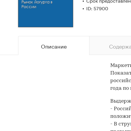
Срок предоставлени
ID: 57900
Описание
Содерж
Маркети
Показат
российс
года по
Выдержк
- Росси
положи
- В стр