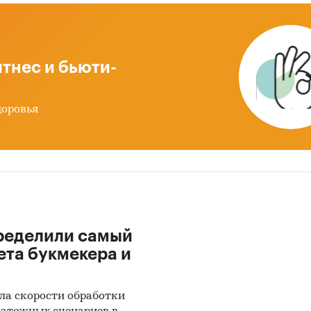
тнес и бьюти-
доровья
ределили самый
ета букмекера и
ла скорости обработки