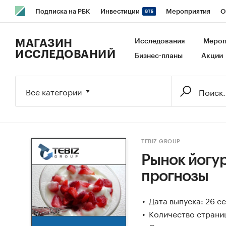
Подписка на РБК
Инвестиции
Мероприятия
О
РБК Образование
РБК Курсы
РБК Life
Тренды
В
МАГАЗИН
Исследования
Мероп
ИССЛЕДОВАНИЙ
Бизнес-планы
Акции
Исследования
Кредитные рейтинги
Франшизы
Га
Экономика
Бизнес
Технологии и медиа
Финансы
Все категории
TEBIZ GROUP
Рынок йогур
прогнозы
Дата выпуска: 26 с
Количество страниц