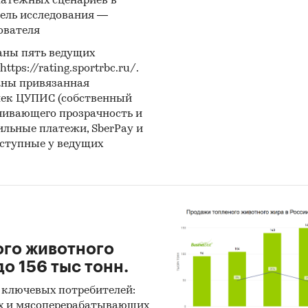
латежных сценариев в
ель исследования —
ователя
аны пять ведущих
ps://rating.sportrbc.ru/.
аны привязанная
лек ЦУПИС (собственный
чивающего прозрачность и
бильные платежи, SberPay и
оступные у ведущих
ого животного
о 156 тыс тонн.
 ключевых потребителей:
х и мясоперерабатывающих