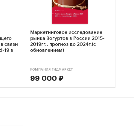
х
Маркетинговое исследование
,
ущего
рынка йогуртов в России 2015-
в связи
2019гг., прогноз до 2024г.(с
d-19 в
обновлением)
КОМПАНИЯ ГИДМАРКЕТ
99 000 ₽
/
Йогурты