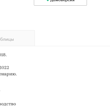
Демоверсия
аблицы
18.
2022
енарию.
т
зводство