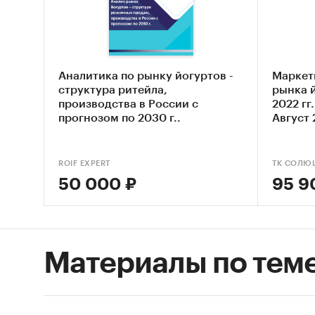
постав
- Рейти
покупа
Единиц
Аналитика по рынку йогуртов -
Маркет
Количес
структура ритейла,
рынка й
производства в России с
2022 гг
стоимос
прогнозом по 2030 г..
Август 
Географ
Российс
ROIF EXPERT
ТК СОЛЮ
50 000 ₽
95 9
Категори
Промышл
Россия
Материалы по тем