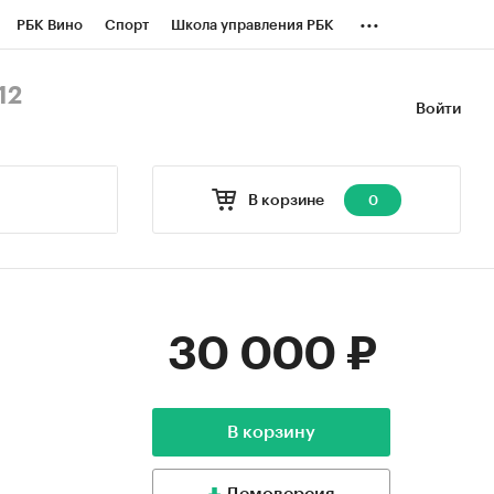
...
РБК Вино
Спорт
Школа управления РБК
БК Бизнес-среда
Дискуссионный клуб
12
Войти
оверка контрагентов
Политика
В корзине
0
30 000 ₽
В корзину