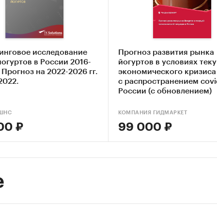
щиков
нг ведущих российских экспортеров и зарубежны
телей
ы измерения:
инговое исследование
Прогноз развития рынка
твенные показатели в отчете рассчитаны в тоннах
огуртов в России 2016-
йогуртов в условиях тек
. Прогноз на 2022-2026 гг.
экономического кризиса 
тные - в долларах
2022.
с распространением covi
России (с обновлением)
ия исследования:
кая Федерация и регионы РФ, страны мира
ШНС
КОМПАНИЯ ГИДМАРКЕТ
00 ₽
99 000 ₽
и:
Потребительские товары
/
...
/
Кисломолочные продукты
енность
/
...
/
Кисломолочные продукты
/
Йогурты
е