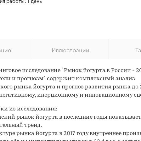
я работы: 1 день
ание
Иллюстрации
Т
нговое исследование `Рынок йогурта в России - 20
ели и прогнозы` содержит комплексный анализ
кого рынка йогурта и прогноз развития рынка до 
 негативному, инерционному и инновационному сц
и из исследования:
йский рынок йогурта в последние годы показывае
тельный тренд.
уктуре рынка йогурта в 2017 году внутреннее прои