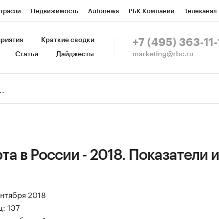
трасли
Недвижимость
Autonews
РБК Компании
Телеканал
изионеры
Национальные проекты
Город
Стиль
Крипто
Р
риятия
Краткие сводки
+7 (495) 363-11-
marketing@rbc.ru
Статьи
Дайджесты
зета
Спецпроекты СПб
Конференции СПб
Спецпроекты
Пр
Рынок наличной валюты
та в России - 2018. Показатели и
ентября 2018
: 137