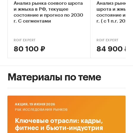
Единицы измерения:
Анализ рынка соевого шрота
Анализ рынка 
и жмыха в РФ, текущее
шрота и жмыха
Количественные показатели в отчете
состояние и прогноз по 2030
состояние и пр
рассчитаны в тоннах, стоимостные - в
г. С сегментами
г. ( с 1 п.г. 2025г
долларах
География исследования:
ROIF EXPERT
ROIF EXPERT
Российская Федерация и регионы РФ, страны
80 100 ₽
84 900 ₽
мира
Категории:
Сельское хозяйство
/
...
/
Производственные культуры
/
Жмых
Россия
Материалы по теме
AКЦИЯ, 19 ИЮНЯ 2026
РБК ИССЛЕДОВАНИЯ РЫНКОВ
Ключевые отрасли: кадры,
фитнес и бьюти-индустрия