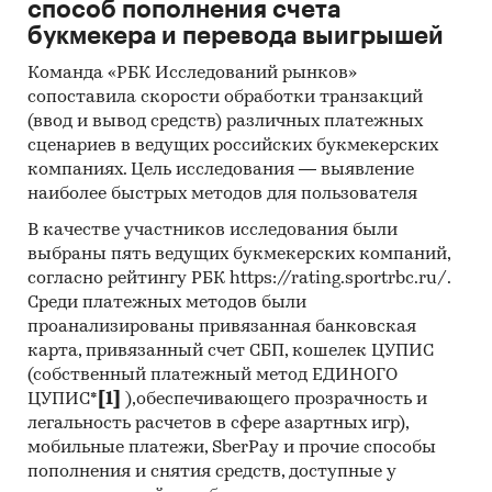
HONGSHENGHUA TECHNOLOGY CO., LTD, AVEST
способ пополнения счета
GROUP LLP, D WAREHOUSE INTERNATIONAL
букмекера и перевода выигрышей
IMPORT & EXPORT CO., LTD, TECHNOALPIN ICE
Команда «РБК Исследований рынков»
AND SNOW EQUIPMENT (ZHANGJIAKOU) CO.,
сопоставила скорости обработки транзакций
LTD, TASHMUHAMEDOV U., SHANDONG RONGTAI
(ввод и вывод средств) различных платежных
INDUCTION TECHNOLOGY CO., LTD, WNA MAKINE
сценариев в ведущих российских букмекерских
KIMYA LOJISTIK INS SAN VE TIC A.S.
компаниях. Цель исследования — выявление
наиболее быстрых методов для пользователя
В разделе `Экспорт` рассмотрены российские
экспортеры:
В качестве участников исследования были
выбраны пять ведущих букмекерских компаний,
ООО `ГРАНД-СТАР`
согласно рейтингу РБК https://rating.sportrbc.ru/.
Выдержки из исследования:
Среди платежных методов были
- На российском рынке градирен
проанализированы привязанная банковская
сформировалась импортоориентированная
карта, привязанный счет СБП, кошелек ЦУПИС
модель, более 87% рынка составляет
(собственный платежный метод ЕДИНОГО
ЦУПИС*
[1]
),обеспечивающего прозрачность и
продукция зарубежных производителей.
легальность расчетов в сфере азартных игр),
- Сальдо торгового баланса было
мобильные платежи, SberPay и прочие способы
отрицательное и составляло 314 шт.
пополнения и снятия средств, доступные у
- Главными игроками среди российских