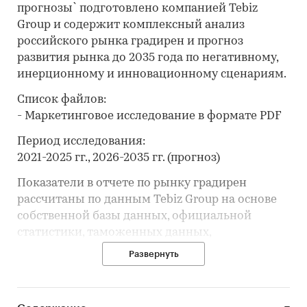
прогнозы` подготовлено компанией Tebiz
Group и содержит комплексный анализ
российского рынка градирен и прогноз
развития рынка до 2035 года по негативному,
инерционному и инновационному сценариям.
Список файлов:
- Маркетинговое исследование в формате PDF
Период исследования:
2021-2025 гг., 2026-2035 гг. (прогноз)
Показатели в отчете по рынку градирен
рассчитаны по данным Tebiz Group на основе
собственной базы данных, официальной
статистики, таможенных данных,
корпоративной отчётности, вторичной
Развернуть
информации, открытых и закрытых баз
данных.