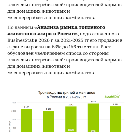
поставок:
ключевых потребителей: производителей кормов
- Рейтинг крупнейших российских импортеров
для домашних животных и
и зарубежных поставщиков
мясоперерабатывающих комбинатов.
- Рейтинг ведущих российских экспортеров и
По данным
«Анализа рынка топленого
зарубежных покупателей
животного жира в России»
, подготовленного
BusinesStat в 2026 г, за 2021-2025 гг его продажи в
Единицы измерения:
стране выросли на 63% до 156 тыс тонн. Рост
Количественные показатели в отчете
обусловлен увеличением спроса со стороны
рассчитаны в шт, стоимостные - в долларах и
ключевых потребителей: производителей кормов
рублях
для домашних животных и
мясоперерабатывающих комбинатов.
География исследования:
РФ, федеральные округа и регионы РФ, страны
мира
Источник исследования — Tebiz Group.
Категории:
Промышленность
/
Промышленное
оборудование
/
Градирни
Россия