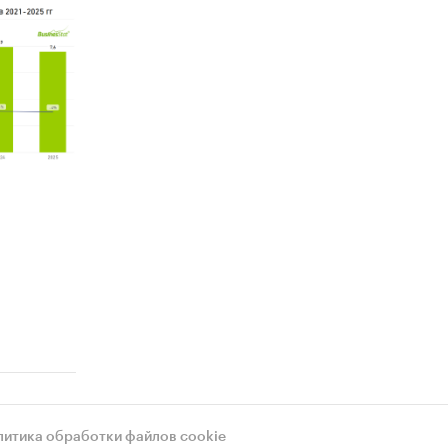
просы
я
огих
яются
щей
т быть
во
литика обработки файлов cookie