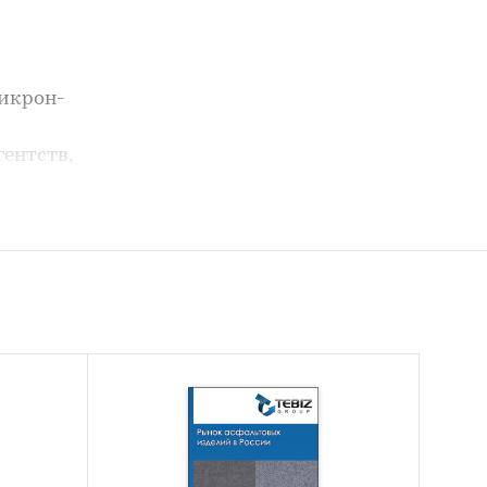
икрон-
ентств,
раткая
,
жных
ении
 будет