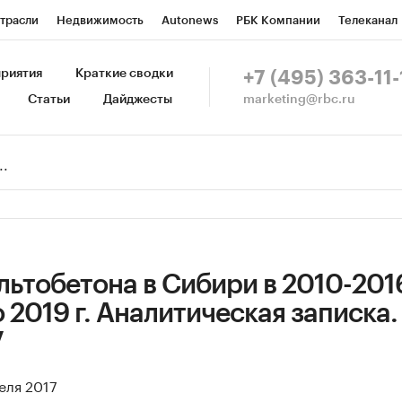
трасли
Недвижимость
Autonews
РБК Компании
Телеканал
изионеры
Национальные проекты
Город
Стиль
Крипто
Р
риятия
Краткие сводки
+7 (495) 363-11-
marketing@rbc.ru
Статьи
Дайджесты
зета
Спецпроекты СПб
Конференции СПб
Спецпроекты
Пр
Рынок наличной валюты
ьтобетона в Сибири в 2010-2016 
 2019 г. Аналитическая записка.
7
еля 2017