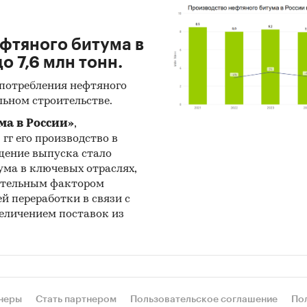
ьтаты исследований опубликованы в
изированных и научных изданиях, таких как «Во
ефтяного битума в
ки», «Коммерсантъ», «Эксперт», «Экономика
о 7,6 млн тонн.
льства», «Цемент и его применение», «Строительна
, «АСН-инфо», «Строительный Еженедельник» и мн
 потребления нефтяного
льном строительстве.
рские разработки «Амикрон-консалтинг» примен
ма в России»
,
ансировании инвестиционных проектов и в теку
 гг его производство в
ности компаний строительного сектора.
ращение выпуска стало
ума в ключевых отраслях,
з подготовленных компанией исследований може
нительным фактором
но, дополнено, расширено.
й переработки в связи с
еличением поставок из
и:
Промышленность
/
Угольная проышленность
/
Производст
Сибирский федеральный округ
неры
Стать партнером
Пользовательское соглашение
По