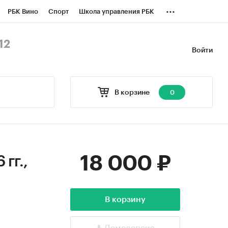
...
РБК Вино
Спорт
Школа управления РБК
БК Бизнес-среда
Дискуссионный клуб
12
Войти
оверка контрагентов
Политика
В корзине
0
18 000 ₽
гг.,
В корзину