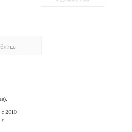
Демоверсия
аблицы
е).
 с 2010
г.