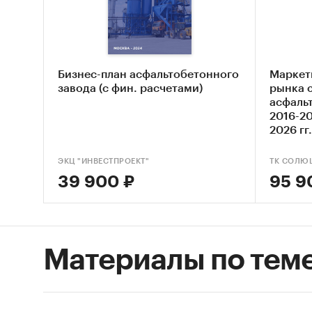
Более п
предста
«Рынок 
Бизнес-план асфальтобетонного
Маркет
консалт
завода (с фин. расчетами)
рынка 
дополне
асфаль
2016-20
О комп
2026 гг
Аналити
ЭКЦ "ИНВЕСТПРОЕКТ"
специал
ТК СОЛЮ
39 900 ₽
95 9
стройин
рынков.
отслежи
обеспеч
Материалы по тем
За 8 ле
− Подго
прогноз