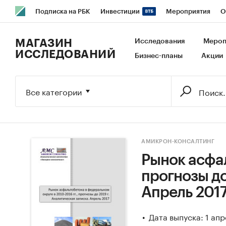
Подписка на РБК
Инвестиции
Мероприятия
О
РБК Образование
РБК Курсы
РБК Life
Тренды
В
МАГАЗИН
Исследования
Мероп
ИССЛЕДОВАНИЙ
Бизнес-планы
Акции
Исследования
Кредитные рейтинги
Франшизы
Га
Экономика
Бизнес
Технологии и медиа
Финансы
Все категории
АМИКРОН-КОНСАЛТИНГ
Рынок асфал
прогнозы до
Апрель 201
Дата выпуска: 1 апр