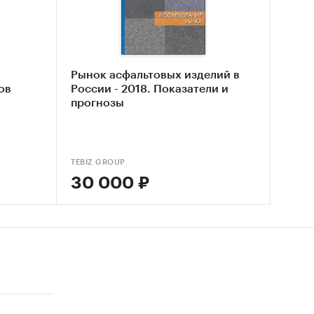
еме
икрон-
Рынок асфальтовых изделий в
о,
ов
России - 2018. Показатели и
прогнозы
TEBIZ GROUP
30 000 ₽
звития
льства;