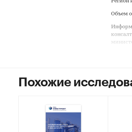
Регион 
Объем о
Информ
консалт
министе
собстве
В отчет
асфальт
информа
Похожие исследов
В целом
прогноз
посколь
сегмент
экономи
восстан