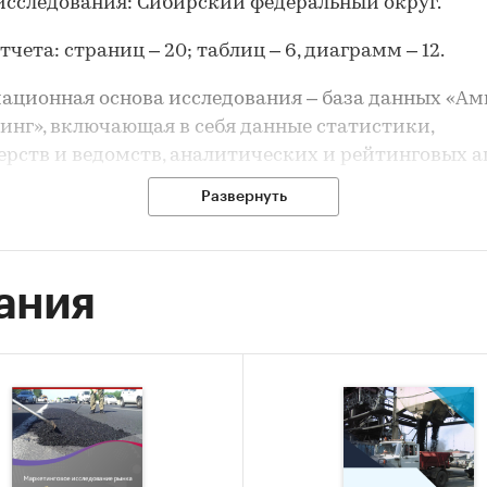
исследования
: Сибирский федеральный округ.
тчета
: страниц – 20; таблиц – 6, диаграмм – 12.
ационная основа исследования
– база данных «Ам
инг», включающая в себя данные статистики,
рств и ведомств, аналитических и рейтинговых аг
нные расчеты и оценки.
Развернуть
е представлен краткий анализ ситуации на рынке
обетона с описанием основных трендов, а также к
ция о прогнозах развития рынка.
ания
, несмотря на текущие экономические сложности,
ы развития рынка асфальтобетона оптимистичны
ку строительство остается одним из наиболее ва
ов реального сектора экономики. При восстановл
ческой активности в стране, строительный рынок
авливаться одним из первых.