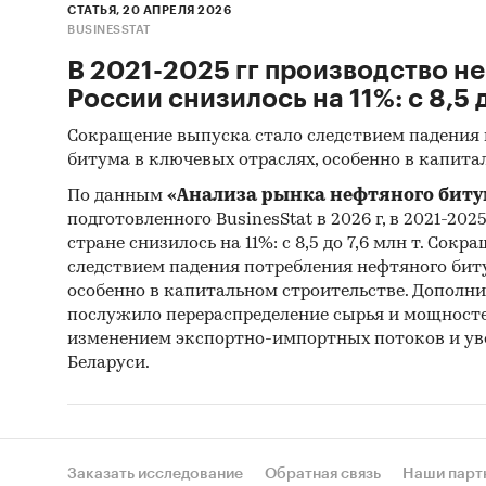
СТАТЬЯ, 20 АПРЕЛЯ 2026
− Резул
BUSINESSTAT
специал
В 2021-2025 гг производство н
экономи
России снизилось на 11%: с 8,5 д
строите
газета»
Сокращение выпуска стало следствием падения
других.
битума в ключевых отраслях, особенно в капита
− Авто
По данным
«Анализа рынка нефтяного биту
при фин
подготовленного BusinesStat в 2026 г, в 2021-2025
деятель
стране снизилось на 11%: с 8,5 до 7,6 млн т. Сок
следствием падения потребления нефтяного бит
Любое и
особенно в капитальном строительстве. Допол
обновле
послужило перераспределение сырья и мощносте
изменением экспортно-импортных потоков и ув
Беларуси.
Категори
асфальта
Россия
/
Заказать исследование
Обратная связь
Наши парт