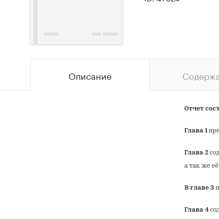
Описание
Содерж
Отчет сост
Глава 1
пре
Глава 2
сод
а так же е
В главе 3
п
Глава 4
сод