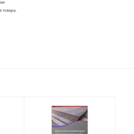
вне
я товара.
 ДСП.