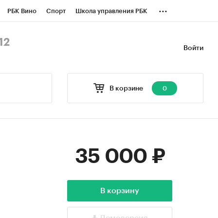
...
РБК Вино
Спорт
Школа управления РБК
БК Бизнес-среда
Дискуссионный клуб
12
Войти
оверка контрагентов
Политика
В корзине
0
35 000 ₽
В корзину