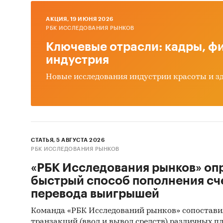
Интерв
AКЦИЯ, 19 ИЮНЯ 2026
Матери
РБК ИССЛЕДОВАНИЯ РЫНКОВ
Базы д
Ключевые отрасли: кадры, фи
индустрия
Метод сбо
Новые исследования индустрии красоты и з
Вторич
Метод ан
Традиц
СТАТЬЯ, 5 АВГУСТА 2026
Категори
РБК ИССЛЕДОВАНИЯ РЫНКОВ
материа
«РБК Исследования рынков» оп
Строител
быстрый способ пополнения сч
материа
Россия
перевода выигрышей
Команда «РБК Исследований рынков» сопостави
транзакций (ввод и вывод средств) различных п