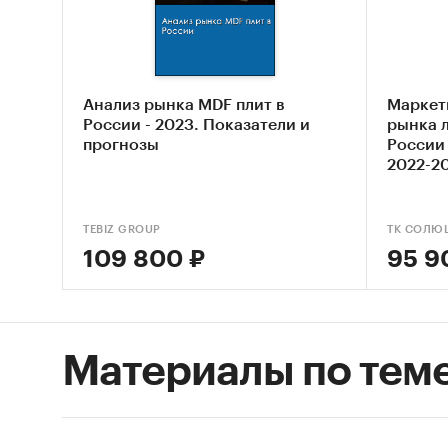
Проана
Объект ис
Российски
Анализ рынка MDF плит в
Маркет
России - 2023. Показатели и
рынка л
прогнозы
России 
Информац
2022-20
Печатн
Базы д
TEBIZ GROUP
ТК СОЛЮ
109 800 ₽
95 9
Ресурс
Матери
Аналит
Материалы по тем
Резуль
Экспер