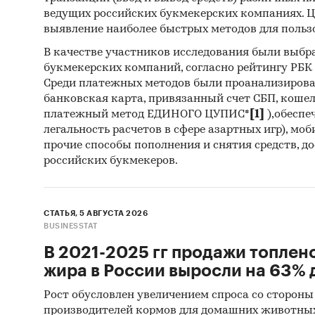
ведущих российских букмекерских компаниях. Ц
выявление наиболее быстрых методов для польз
В качестве участников исследования были выбр
букмекерских компаний, согласно рейтингу РБК htt
Среди платежных методов были проанализиров
банковская карта, привязанный счет СБП, коше
платежный метод ЕДИНОГО ЦУПИС*
[1]
),обеспе
легальность расчетов в сфере азартных игр), мо
прочие способы пополнения и снятия средств, д
российских букмекеров.
СТАТЬЯ, 5 АВГУСТА 2026
BUSINESSTAT
В 2021-2025 гг продажи топлен
жира в России выросли на 63% д
Рост обусловлен увеличением спроса со стороны
производителей кормов для домашних животны