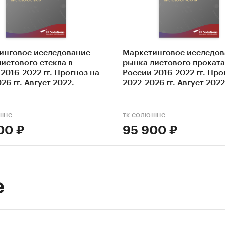
лизировать экспортно-импортные операции на российском рынке ДС
следования
й рынок ДСП.
инговое исследование
Маркетинговое исследов
истового стекла в
рынка листового проката
2016-2022 гг. Прогноз на
России 2016-2022 гг. Про
ионная база исследования:
26 гг. Август 2022.
2022-2026 гг. Август 2022
ые и электронные, деловые и специализированные издания.
анных ФТС РФ (импорта и экспорта), ФСГС РФ (производства).
ШНС
ТК СОЛЮШНС
00 ₽
95 900 ₽
ы сети Интернет.
алы компаний.
ические обзорные статьи в прессе.
е
таты исследований маркетинговых и консалтинговых агентств.
тные оценки.