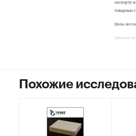
экспорту и
товарных г
Цель иссл
Описать те
Задачи ис
Описат
Описат
Похожие исследов
Опреде
Описат
Описат
произв
Опреде