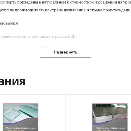
 импорту приведены в натуральном и стоимостном выражении на уро
рупп по производителю, по стране назначения и стране происхождени
едования
кущее состояние российского рынка ДСП.
следования:
Развернуть
ь общее состояние лесопромышленного комплекса России.
ь структуру ЛПК России.
ания
лить объем и динамику производства в российском ЛПК.
ь свойства и область применения ДСП.
ь общее состояние рынка ДСП: емкость и темпы роста рынка, объем
одства.
лить перспективные планы и проекты игроков рынка по производству