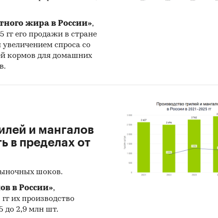
тного жира в России»
,
25 гг его продажи в стране
н увеличением спроса со
ей кормов для домашних
в.
илей и мангалов
 в пределах от
рыночных шоков.
ов в России»
,
5 гг их производство
 до 2,9 млн шт.