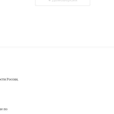
Демоверсия
ти России,
ые по