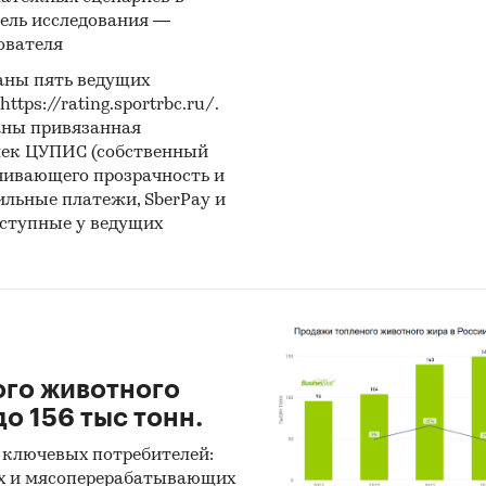
ель исследования —
ователя
аны пять ведущих
ps://rating.sportrbc.ru/.
аны привязанная
лек ЦУПИС (собственный
чивающего прозрачность и
бильные платежи, SberPay и
оступные у ведущих
ого животного
о 156 тыс тонн.
 ключевых потребителей:
х и мясоперерабатывающих