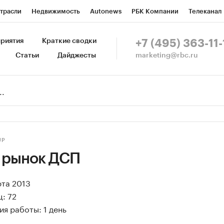
трасли
Недвижимость
Autonews
РБК Компании
Телеканал
изионеры
Национальные проекты
Город
Стиль
Крипто
Р
риятия
Краткие сводки
+7 (495) 363-11-
marketing@rbc.ru
Статьи
Дайджесты
зета
Спецпроекты СПб
Конференции СПб
Спецпроекты
Пр
Рынок наличной валюты
UP
 рынок ДСП
рта 2013
: 72
я работы: 1 день