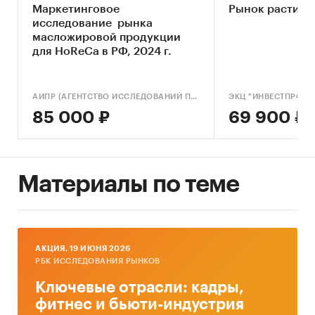
Растительное масло
Маркетинговое
Рынок растите
Весь мир
исследование рынка
Россия
масложировой продукции
для HoReCa в РФ, 2024 г.
АИПР (АГЕНТСТВО ИССЛЕДОВАНИЙ ПРОМЫШЛЕННЫХ И ПОТРЕБИТЕЛЬСКИХ РЫНКОВ)
ЭКЦ "ИНВЕСТПРОЕК
85 000 ₽
69 900 ₽
Материалы по теме
AКЦИЯ, 19 ИЮНЯ 2026
РБК ИССЛЕДОВАНИЯ РЫНКОВ
Ключевые отрасли: кадры,
фитнес и бьюти-индустрия