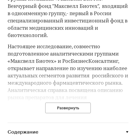
Венчурный фонд "Максвелл Биотех", входящий
в одноименную группу,- первый в России
специализированный инвестиционный фонд в
области медицинских инноваций и
биотехнологий.
Настоящее исследование, совместно
подготовленное аналитическими группами
«Максвелл Биотех» и РосБизнесКонсалтинг,
открывает направление по изучению наиболее
актуальных сегментов развития российского и
международного фармацевтического рынка.
Аналитическая справка посвящена описанию
рынка препаратов для лечения
метастатического почечно-клеточного рака
Развернуть
(ПКР) В исследовании рассматриваются
основные характеристики мирового рынка,
включая прогнозы развития от различных
Содержание
мировых исследователей, оценку объема