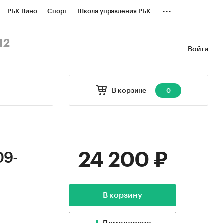
...
РБК Вино
Спорт
Школа управления РБК
БК Бизнес-среда
Дискуссионный клуб
12
Войти
оверка контрагентов
Политика
В корзине
0
24 200 ₽
09-
В корзину