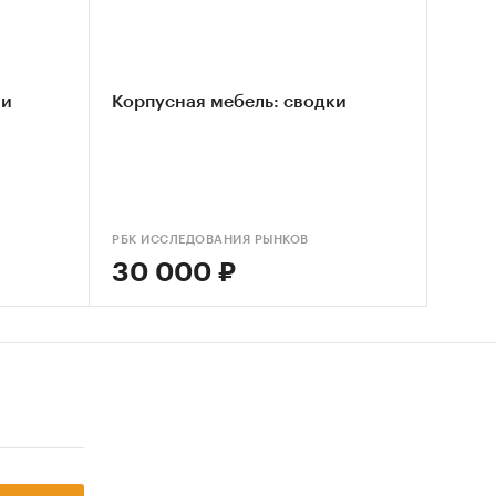
водство
ли
Корпусная мебель: сводки
льном
ия по
2010);
4
РБК ИССЛЕДОВАНИЯ РЫНКОВ
30 000 ₽
льев:
толов
ится
вым
у,