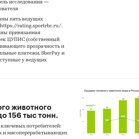
ель исследования —
ователя
аны пять ведущих
ps://rating.sportrbc.ru/.
аны привязанная
лек ЦУПИС (собственный
чивающего прозрачность и
бильные платежи, SberPay и
оступные у ведущих
ого животного
о 156 тыс тонн.
 ключевых потребителей:
х и мясоперерабатывающих