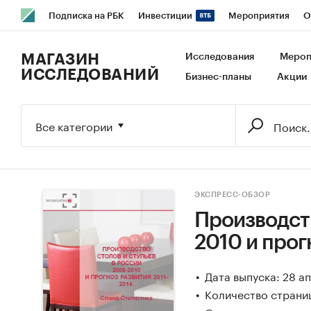
Подписка на РБК
Инвестиции
Мероприятия
О
РБК Образование
РБК Курсы
РБК Life
Тренды
В
МАГАЗИН
Исследования
Мероп
ИССЛЕДОВАНИЙ
Бизнес-планы
Акции
Исследования
Кредитные рейтинги
Франшизы
Га
Экономика
Бизнес
Технологии и медиа
Финансы
Все категории
ЭКСПРЕСС-ОБЗОР
Производств
2010 и прог
Дата выпуска: 28 а
Количество страниц