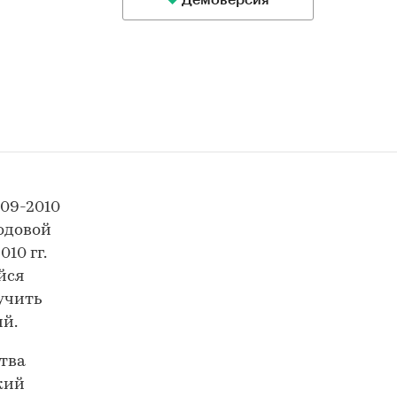
Демоверсия
009-2010
годовой
10 гг.
йся
лучить
ий.
ства
кий