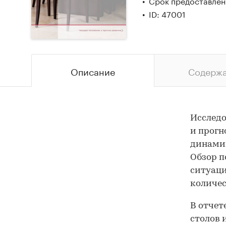
Срок предоставлени
ID: 47001
Описание
Содерж
Исследо
и прогн
динамик
Обзор п
ситуаци
количес
В отчет
столов 