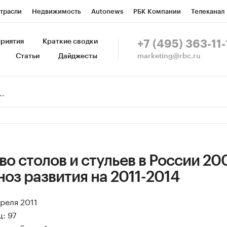
трасли
Недвижимость
Autonews
РБК Компании
Телеканал
изионеры
Национальные проекты
Город
Стиль
Крипто
Р
риятия
Краткие сводки
+7 (495) 363-11-
marketing@rbc.ru
Статьи
Дайджесты
зета
Спецпроекты СПб
Конференции СПб
Спецпроекты
Пр
Рынок наличной валюты
о столов и стульев в России 20
ноз развития на 2011-2014
преля 2011
: 97