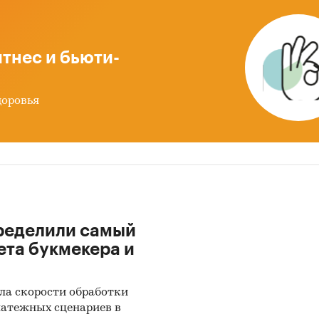
и:
Потребительские товары
/
...
/
Мебель
/
Корпусная мебел
тнес и бьюти-
доровья
ределили самый
ета букмекера и
ла скорости обработки
латежных сценариев в