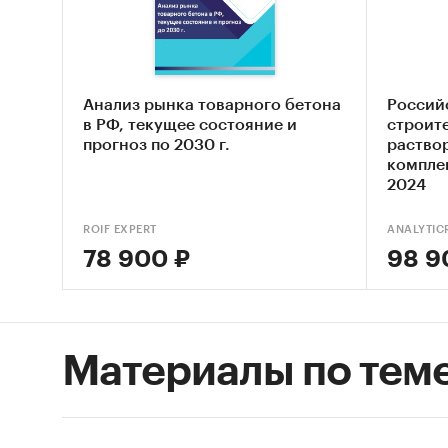
рынка б
исследо
ЖБИ и Ж
отдельн
Анализ рынка товарного бетона
Россий
оценить
в РФ, текущее состояние и
строит
конкуре
прогноз по 2030 г.
раствор
комплек
перспек
2024
ситуаци
так и п
ROIF EXPERT
ANALYTIC
сентябр
78 900 ₽
98 9
бетона 
Объекто
бетона 
Материалы по тем
Регион 
Краснод