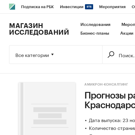
Подписка на РБК
Инвестиции
Мероприятия
О
РБК Образование
РБК Курсы
РБК Life
Тренды
В
МАГАЗИН
Исследования
Мероп
ИССЛЕДОВАНИЙ
Бизнес-планы
Акции
Исследования
Кредитные рейтинги
Франшизы
Га
Экономика
Бизнес
Технологии и медиа
Финансы
Все категории
АМИКРОН-КОНСАЛТИНГ
Прогнозы р
Краснодарск
Дата выпуска: 23 н
Количество страниц