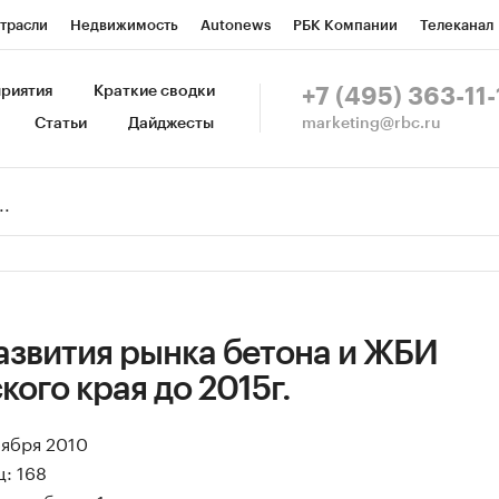
трасли
Недвижимость
Autonews
РБК Компании
Телеканал
изионеры
Национальные проекты
Город
Стиль
Крипто
Р
риятия
Краткие сводки
+7 (495) 363-11-
marketing@rbc.ru
Статьи
Дайджесты
зета
Спецпроекты СПб
Конференции СПб
Спецпроекты
Пр
Рынок наличной валюты
азвития рынка бетона и ЖБИ
ого края до 2015г.
оября 2010
: 168