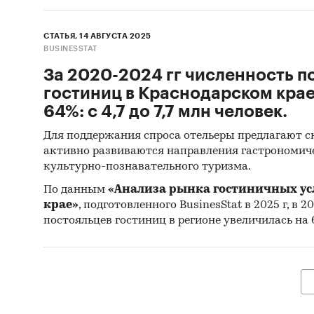
с прогн
СТАТЬЯ, 14 АВГУСТА 2025
10. Пре
BUSINESSTAT
рынков 
За 2020-2024 гг численность п
быстро
гостиниц в Краснодарском крае
64%: с 4,7 до 7,7 млн человек.
11. Пре
и ЖБК 
Для поддержания спроса отельеры предлагают ск
активно развиваются направления гастрономиче
Методик
культурно-познавательного туризма.
российс
По данным
«Анализа рынка гостиничных ус
ценовой
крае»
, подготовленного BusinesStat в 2025 г, в 
участни
постояльцев гостиниц в регионе увеличилась на 64
аналити
Объем и
состоит
иллюстр