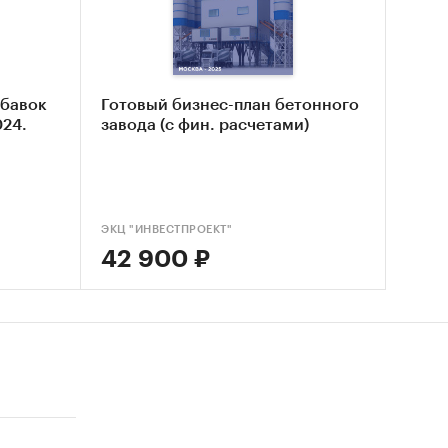
ное
бетона,
 его
оляет
обавок
Готовый бизнес-план бетонного
ень
024.
завода (с фин. расчетами)
й
и ЖБИ,
ть до
ЭКЦ "ИНВЕСТПРОЕКТ"
телей
42 900 ₽
рного
ода
г.Анапа.