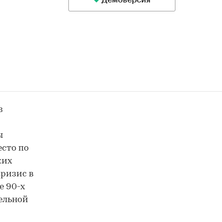
Демоверсия
з
ы
есто по
ких
кризис в
е 90-х
тельной