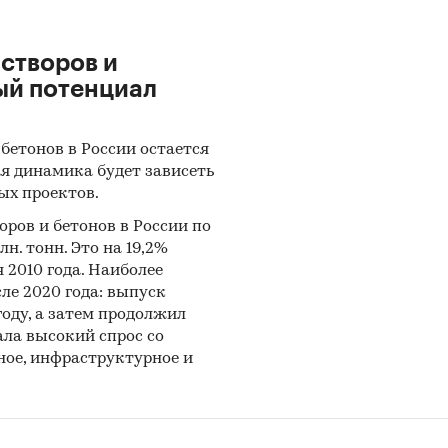
следования: проанализировать развитие ситуации
оварного бетона и ЖБИ Краснодарского края и
вить прогнозы до 2015 г.
створов и
ый потенциал
е задачи Исследования:
актеризовать производственную ситуацию на рынк
бетонов в России остается
я динамика будет зависеть
го бетона и железобетона в Краснодарском крае за
ых проектов.
. с помесячной и поквартальной разбивкой;
оров и бетонов в России по
нализировать ценовую ситуацию на рынке товарно
н. тонн. Это на 19,2%
и сборного железобетона в Краснодарском крае, в 
я 2010 года. Наиболее
ле 2020 года: выпуск
о прайс-листам производителей;
 году, а затем продолжил
ала высокий спрос со
актеризовать конкурентную ситуацию на рынке т
ое, инфраструктурное и
и сборного железобетона в Краснодарском крае;
ить ведущих производителей бетона и железобето
 в Краснодарском крае, охарактеризовать их