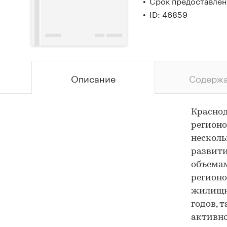
Срок предоставлени
ID: 46859
Описание
Содерж
Краснод
регионо
несколь
развити
объемам
регионо
жилищно
годов, 
активно