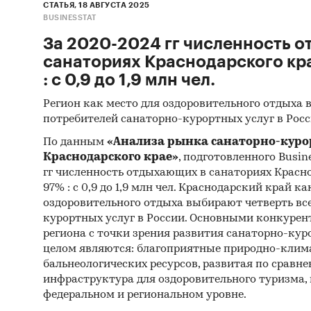
СТАТЬЯ, 18 АВГУСТА 2025
произво
BUSINESSTAT
5. Проа
За 2020-2024 гг численность 
крупней
санаториях Краснодарского кр
Новорос
: с 0,9 до 1,9 млн чел.
Регион как место для оздоровительного отдыха 
6. Оцен
потребителей санаторно-курортных услуг в Росс
Краснод
регион;
По данным
«Анализа рынка санаторно-курор
Краснодарского крае»
, подготовленного Busine
7. Пред
гг численность отдыхающих в санаториях Красн
97% : с 0,9 до 1,9 млн чел. Краснодарский край ка
рынке т
оздоровительного отдыха выбирают четверть вс
Краснод
курортных услуг в России. Основными конкур
региона с точки зрения развития санаторно-кур
8. Пред
целом являются: благоприятные природно-клима
цемента
бальнеологических ресурсов, развитая по сравн
инфраструктура для оздоровительного туризма,
9. Пред
федеральном и региональном уровне.
комплек