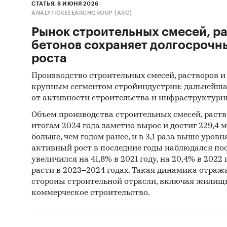
Цель ис
СТАТЬЯ, 8 ИЮНЯ 2026
ANALYTICRESEARCHGROUP (ARG)
рынке т
предста
Рынок строительных смесей, ра
бетонов сохраняет долгосрочн
Основны
роста
1. Охар
Производство строительных смесей, растворов и 
крупным сегментом стройиндустрии: дальнейша
товарно
от активности строительства и инфраструктурн
2010 гг
Объем производства строительных смесей, раств
2. Проа
итогам 2024 года заметно вырос и достиг 229,4 мл
бетона 
больше, чем годом ранее, и в 3,1 раза выше уровн
активный рост в последние годы наблюдался пос
числе п
увеличился на 41,8% в 2021 году, на 20,4% в 2022
расти в 2023–2024 годах. Такая динамика отраж
3. Охар
стороны строительной отрасли, включая жилищн
бетона 
коммерческое строительство.
4. Выяв
изделий