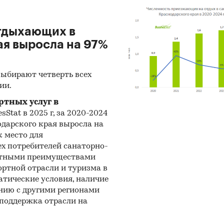
дственные показатели;
нализировать ситуацию на рынке бетона и железо
отдыхающих в
ших городах Краснодарского края: Краснодаре, Со
ая выросла на 97%
сийске, Анапе;
выбирают четверть всех
ить емкость рынка бетона и железобетона в
ии.
арском крае на основе данных о поставках цемент
тных услуг в
sStat в 2025 г, за 2020-2024
ставить информацию о новых объектах и проектах 
одарского края выросла на
к место для
оварного бетона и сборного железобетона в
ех потребителей санаторно-
арском крае;
ентными преимуществами
ортной отрасли и туризма в
ставить информацию о развитии сырьевых рынков
тические условия, наличие
 и нерудных материалов.
ению с другими регионами
 поддержка отрасли на
ставить информацию о развитии строительного
са в Краснодарском крае по наиболее важным се