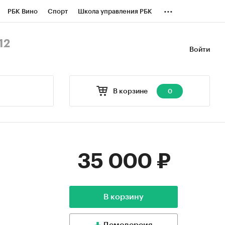
...
РБК Вино
Спорт
Школа управления РБК
БК Бизнес-среда
Дискуссионный клуб
12
Войти
оверка контрагентов
Политика
В корзине
0
35 000 ₽
В корзину