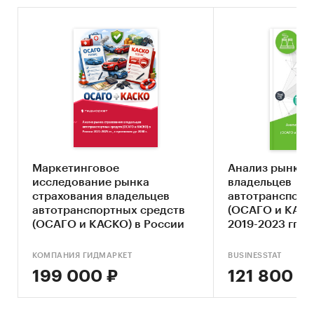
Услуги для бизнеса
/
Страхование
Россия
Маркетинговое
Анализ рынка 
исследование рынка
владельцев
страхования владельцев
автотранспорт
автотранспортных средств
(ОСАГО и КАСК
(ОСАГО и КАСКО) в России
2019-2023 гг, п
2023-2025 гг., прогноз до
2024-2028 гг
2030 г. (с обновлением)
КОМПАНИЯ ГИДМАРКЕТ
BUSINESSTAT
199 000 ₽
121 800 ₽