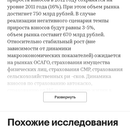
прироста взносов в 2012 году сохранятся на
уровне 2011 года (16%). При этом объем рынка
достигнет 750 млрд рублей. В случае
реализации негативного сценария темпы
прироста взносов будут равны 3-5%,
объем рынка составит 670 млрд рублей.
Относительно стабильный рост (вне
зависимости от динамики
макроэкономических показателей) ожидается
на рынках ОСАГО, страхования имущества
физических лиц, страхования СМР, страхования
сельскохозяйственных ри -сков. Динамика
взносов по страхованию автокаско,
страхованию от НС и страхованию жизни в
сильной степени будет
Развернуть
зависеть от сценария развития ситуации на
банковском рынке.
Похожие исследования
Категории:
Потребительские услуги
/
Страхование