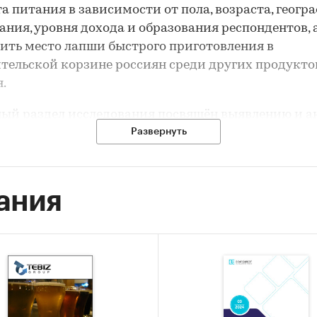
а питания в зависимости от пола, возраста, геогр
ния, уровня дохода и образования респондентов, 
ить место лапши быстрого приготовления в
тельской корзине россиян среди других продукто
.
ый раздел исследования посвящён выявлению и а
остей потребительского поведения россиян при п
Развернуть
ыстрого приготовления. Так, исследование позвол
:
ания
вы, исходя из которых россияне покупают лапшу 
отовления, либо же воздерживаются от её покупки
а, где россияне чаще всего потребляют лапшу быст
отовления;
олее популярные среди вкусы лапши быстрого
отовления.