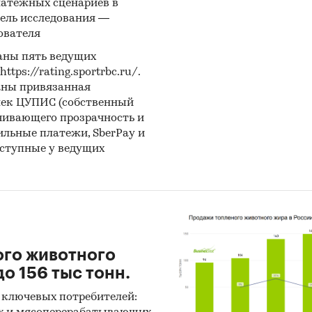
латежных сценариев в
ель исследования —
ователя
аны пять ведущих
ps://rating.sportrbc.ru/.
аны привязанная
лек ЦУПИС (собственный
чивающего прозрачность и
бильные платежи, SberPay и
оступные у ведущих
ого животного
о 156 тыс тонн.
 ключевых потребителей: