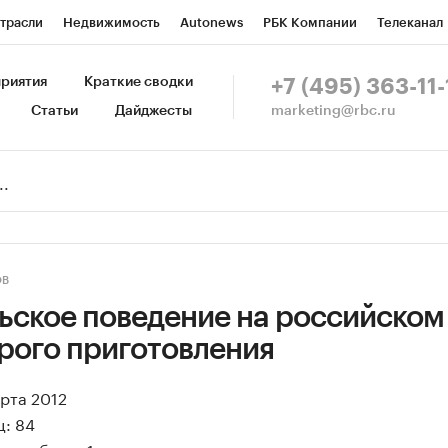
трасли
Недвижимость
Autonews
РБК Компании
Телеканал
изионеры
Национальные проекты
Город
Стиль
Крипто
Р
риятия
Краткие сводки
+7 (495) 363-11-
marketing@rbc.ru
Статьи
Дайджесты
зета
Спецпроекты СПб
Конференции СПб
Спецпроекты
Пр
Рынок наличной валюты
ОВ
ьское поведение на российском
рого приготовления
арта 2012
ц: 84