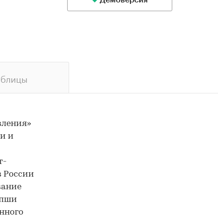
Демоверсия
аблицы
вления»
и и
т-
в России
вание
апши
нного