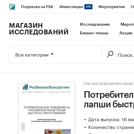
Подписка на РБК
Инвестиции
Мероприятия
О
РБК Образование
РБК Курсы
РБК Life
Тренды
В
МАГАЗИН
Исследования
Мероп
ИССЛЕДОВАНИЙ
Бизнес-планы
Акции
Исследования
Кредитные рейтинги
Франшизы
Га
Экономика
Бизнес
Технологии и медиа
Финансы
Все категории
РБК ИССЛЕДОВАНИЯ РЫНК
Потребител
лапши быст
Дата выпуска: 16 м
Количество страни