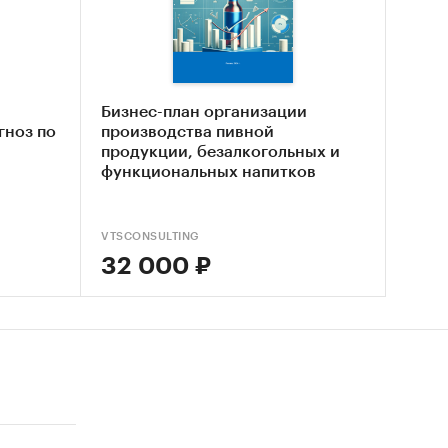
е
как
среднее
Бизнес-план организации
упаемое
гноз по
производства пивной
продукции, безалкогольных и
пши
функциональных напитков
упку
VTSCONSULTING
32 000 ₽
а
лей.
как
 -
 доли
вления.