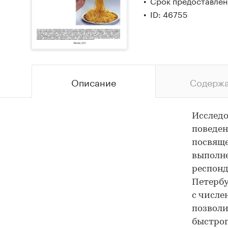
Срок предоставлени
ID: 46755
Описание
Содерж
Исследо
поведен
посвяще
выполне
респонд
Петербу
с числе
позволи
быстрог