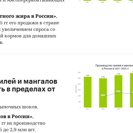
х и мясоперерабатывающих
тного жира в России»
,
25 гг его продажи в стране
н увеличением спроса со
ей кормов для домашних
в.
илей и мангалов
 в пределах от
рыночных шоков.
ов в России»
,
5 гг их производство
 до 2,9 млн шт.