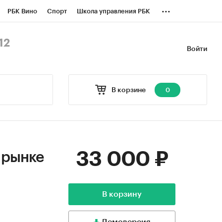
...
РБК Вино
Спорт
Школа управления РБК
БК Бизнес-среда
Дискуссионный клуб
12
Войти
оверка контрагентов
Политика
В корзине
0
33 000 ₽
 рынке
В корзину