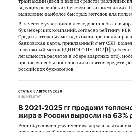
транзакций (ввод и вывод средств) различных п
ведущих российских букмекерских компаниях. Ц
выявление наиболее быстрых методов для польз
В качестве участников исследования были выбр
букмекерских компаний, согласно рейтингу РБК htt
Среди платежных методов были проанализиров
банковская карта, привязанный счет СБП, коше
платежный метод ЕДИНОГО ЦУПИС*
[1]
),обеспе
легальность расчетов в сфере азартных игр), мо
прочие способы пополнения и снятия средств, д
российских букмекеров.
СТАТЬЯ, 5 АВГУСТА 2026
BUSINESSTAT
В 2021-2025 гг продажи топлен
жира в России выросли на 63% д
Рост обусловлен увеличением спроса со стороны