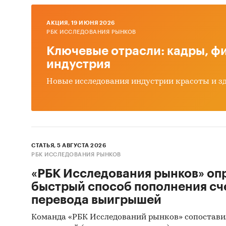
Наконец
проана
AКЦИЯ, 19 ИЮНЯ 2026
пригото
РБК ИССЛЕДОВАНИЯ РЫНКОВ
были по
Ключевые отрасли: кадры, фи
потребл
индустрия
быстрог
дополни
Новые исследования индустрии красоты и з
основны
Исследо
Объем о
Отчет с
СТАТЬЯ, 5 АВГУСТА 2026
Язык от
РБК ИССЛЕДОВАНИЯ РЫНКОВ
«РБК Исследования рынков» оп
Категори
быстрый способ пополнения сч
Промышл
перевода выигрышей
Россия
Команда «РБК Исследований рынков» сопостави