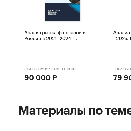
Отдельн
россиян
которог
средняя
Анализ рынка форфасов в
Анализ 
количес
России в 2021 -2024 гг.
- 2025.
за 1 ра
быстрог
лапши б
DISCOVERY RESEARCH GROUP
TEBIZ GR
Кроме т
90 000 ₽
79 9
быстрог
популяр
Особое 
основно
Материалы по тем
исследо
респонд