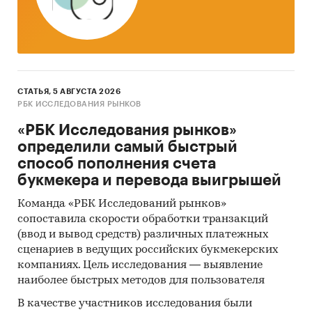
Задачи исследования:
Провести анализ состояния рынка
вкладов;
СТАТЬЯ, 5 АВГУСТА 2026
РБК ИССЛЕДОВАНИЯ РЫНКОВ
Провести анализ состояния рынка
«РБК Исследования рынков»
драгоценных металлов: ценовая ситуация,
определили самый быстрый
производство, импорт и экспорт;
способ пополнения счета
Провести анализ предложения
букмекера и перевода выигрышей
российских банков по тарифам и условиям
Команда «РБК Исследований рынков»
открытия обезличенных металлических
сопоставила скорости обработки транзакций
счетов;
(ввод и вывод средств) различных платежных
сценариев в ведущих российских букмекерских
Определить основные тенденции и
компаниях. Цель исследования — выявление
перспективы развития рынка обезличенных
наиболее быстрых методов для пользователя
металлических счетов.
В качестве участников исследования были