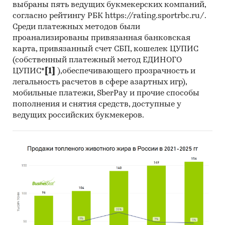
выбраны пять ведущих букмекерских компаний,
согласно рейтингу РБК https://rating.sportrbc.ru/.
Методы исследования:
Среди платежных методов были
проанализированы привязанная банковская
карта, привязанный счет СБП, кошелек ЦУПИС
Сбор и анализ первичной информации
(собственный платежный метод ЕДИНОГО
по деятельности и программам банков;
ЦУПИС*
[1]
),обеспечивающего прозрачность и
легальность расчетов в сфере азартных игр),
Сбор и анализ вторичной информации
мобильные платежи, SberPay и прочие способы
печатных и электронных, деловых и
пополнения и снятия средств, доступные у
специализированных изданий;
ведущих российских букмекеров.
Mystery-Shopping путем телефонных
интервью со специалистами банков.
Категории:
Потребительские услуги
/
Банковские, финансовые услуги
/
Металлические счета