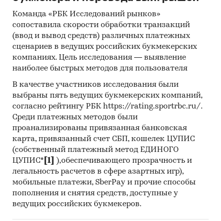
инвестиционной рекомендацией
Команда «РБК Исследований рынков»
сопоставила скорости обработки транзакций
Категории:
Сельское хозяйство
/
...
/
(ввод и вывод средств) различных платежных
Зерновые
/
Чумиза
сценариев в ведущих российских букмекерских
Россия
компаниях. Цель исследования — выявление
наиболее быстрых методов для пользователя
В качестве участников исследования были
выбраны пять ведущих букмекерских компаний,
согласно рейтингу РБК https://rating.sportrbc.ru/.
Среди платежных методов были
проанализированы привязанная банковская
карта, привязанный счет СБП, кошелек ЦУПИС
(собственный платежный метод ЕДИНОГО
ЦУПИС*
[1]
),обеспечивающего прозрачность и
легальность расчетов в сфере азартных игр),
мобильные платежи, SberPay и прочие способы
пополнения и снятия средств, доступные у
ведущих российских букмекеров.