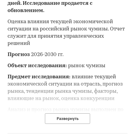
дней. Исследование продается с
обновлением.
Оценка влияния текущей экономической
ситуации на российский рынок чумизы. Отчет
служит для принятия управленческих
решений
Прогноз
2026-2030 гг.
Объект исследования:
рынок чумизы
Предмет исследования:
влияние текущей
экономической ситуации на отрасль, прогноз
рынка, тенденции рынка чумизы, факторы,
влияющие на рынок, оценка конкуренции
Анализ и прогноз рынка чумизы выполнен по
рынку в целом, без выделения его сегментов
Развернуть
или изучения отдельных его сегментов.