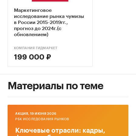
Ключевые компоненты рынка чумизы
Маркетинговое
Экономические характеристики рынка
исследование рынка чумизы
Влияние макросреды
в России 2015-2019гг.,
прогноз до 2024г.(с
Оценка степени конкуренции
обновлением)
Прогнозы отрасли
КОМПАНИЯ ГИДМАРКЕТ
Методология прогнозирования
199 000 ₽
Источники информации:
Базы данных государственных органов
статистики
Материалы по теме
Данные Федеральной налоговой службы
Официальные интернет-порталы правовой
информации
AКЦИЯ, 19 ИЮНЯ 2026
РБК ИССЛЕДОВАНИЯ РЫНКОВ
Открытые источники (сайты, порталы)
Ключевые отрасли: кадры,
Отчетность эмитентов