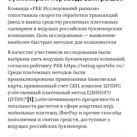
Команда «РБК Исследований рынков»
Прогноз ГидМаркет. Современные
сопоставила скорости обработки транзакций
статистические методы прогнозирования с
(ввод и вывод средств) различных платежных
поправкой на мнение экспертов.
сценариев в ведущих российских букмекерских
Отчет отражает мнение авторов и не является
компаниях. Цель исследования — выявление
наиболее быстрых методов для пользователя
инвестиционной рекомендацией
В качестве участников исследования были
Категории:
Потребительские товары
/
...
/
выбраны пять ведущих букмекерских компаний,
Продукты питания
/
Сухофрукты
согласно рейтингу РБК https://rating.sportrbc.ru/.
Промышленность
/
...
/
Продукты питания
/
Среди платежных методов были
Сухофрукты
проанализированы привязанная банковская
Россия
карта, привязанный счет СБП, кошелек ЦУПИС
(собственный платежный метод ЕДИНОГО
ЦУПИС*
[1]
),обеспечивающего прозрачность и
легальность расчетов в сфере азартных игр),
мобильные платежи, SberPay и прочие способы
пополнения и снятия средств, доступные у
ведущих российских букмекеров.