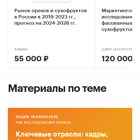
2030 г.
Рынок орехов и сухофруктов
Маркетингово
в России в 2019-2023 гг.,
исследование 
Основные блоки исследования:
прогноз на 2024-2028 гг.
фасованных ор
сухофруктов в 
Ключевые компоненты рынка сушеных
фруктов
Экономические характеристики рынка
АМИКО
55 000 ₽
120 000 ₽
Влияние макросреды
Оценка степени конкуренции
Прогнозы отрасли
Материалы по теме
Методология прогнозирования
Источники информации:
Базы данных государственных органов
AКЦИЯ, 19 ИЮНЯ 2026
статистики
РБК ИССЛЕДОВАНИЯ РЫНКОВ
Данные Федеральной налоговой службы
Ключевые отрасли: кадры,