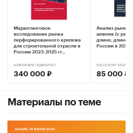
Составление прогноза развития рынка до
2030 г.
Основные блоки исследования:
Маркетинговое
Анализ рынка 
Обзор российского рынка гвоздей
исследование рынка
шпилек (с резь
перфорированного крепежа
длине, длиной о
Конкурентный анализ на рынке
для строительной отрасли в
России в 2022-2
гвоздей
России 2023-2025 гг.,
прогноз до 2030 г. (с
Анализ производства гвоздей
обновлением)
КОМПАНИЯ ГИДМАРКЕТ
DISCOVERY RESEAR
Анализ потребления гвоздей
340 000 ₽
85 000 ₽
Ценовой анализ
Оценка факторов инвестиционной
привлекательности рынка
Материалы по теме
Динамика и прогноз внешнеторговых
поставок гвоздей
Прогноз развития рынка гвоздей до 2030 г.
AКЦИЯ, 19 ИЮНЯ 2026