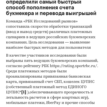
определили самый быстрый
порталы
способ пополнения счета
Методы:
букмекера и перевода выигрышей
Кабинетное исследование. Поиск и анализ
Команда «РБК Исследований рынков»
сопоставила скорости обработки транзакций
информации из различных источников,
(ввод и вывод средств) различных платежных
проведение расчетов. Статистика и
сценариев в ведущих российских букмекерских
аналитика
компаниях. Цель исследования — выявление
Прогноз ГидМаркет. Современные
наиболее быстрых методов для пользователя
статистические методы прогнозирования с
В качестве участников исследования были
поправкой на мнение экспертов.
выбраны пять ведущих букмекерских компаний,
согласно рейтингу РБК https://rating.sportrbc.ru/.
Отчет отражает мнение авторов и не является
Среди платежных методов были
инвестиционной рекомендацией
проанализированы привязанная банковская
Категории:
Потребительские товары
/
...
/
карта, привязанный счет СБП, кошелек ЦУПИС
Скобяные изделия
/
Крепеж
(собственный платежный метод ЕДИНОГО
Строительство и недвижимость
/
...
/
ЦУПИС*
[1]
),обеспечивающего прозрачность и
Скобяные изделия
/
Крепеж
легальность расчетов в сфере азартных игр),
Россия
мобильные платежи, SberPay и прочие способы