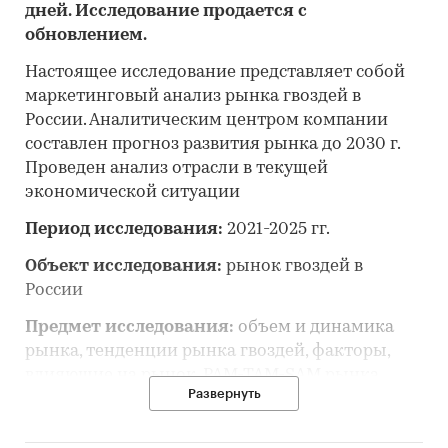
дней. Исследование продается с
обновлением.
Настоящее исследование представляет собой
маркетинговый анализ рынка гвоздей в
России. Аналитическим центром компании
составлен прогноз развития рынка до 2030 г.
Проведен анализ отрасли в текущей
экономической ситуации
Период исследования:
2021-2025 гг.
Объект исследования:
рынок гвоздей в
России
Предмет исследования:
объем и динамика
рынка, тенденции рынка гвоздей, факторы,
влияющие на рынок, PAM-TAM-SAM рынка,
Развернуть
основные конкуренты, потребители, цены,
оценка инвестиционной привлекательности,
прогноз развития рынка