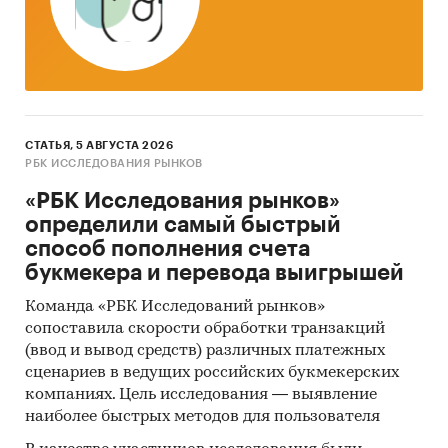
Автомобиль Для Коммунальных Нужд
Автомобиль Для Оборудования Мостовых И
Паромных Переправ
Автомобиль Для Перегрузки Сыпучих
Грузов
СТАТЬЯ, 5 АВГУСТА 2026
Автомобиль С Буровой Установкой
РБК ИССЛЕДОВАНИЯ РЫНКОВ
«РБК Исследования рынков»
Автомобиль С Подъемной Установкой
определили самый быстрый
Автомобиль Спасательный
способ пополнения счета
Автомобиль Специального Назначения
букмекера и перевода выигрышей
Авторенген
Команда «РБК Исследований рынков»
сопоставила скорости обработки транзакций
Автоэлектростанция
(ввод и вывод средств) различных платежных
Агрегат Для Исследования Скважин
сценариев в ведущих российских букмекерских
компаниях. Цель исследования — выявление
Ассенизационный Автомобиль
наиболее быстрых методов для пользователя
Асфальтоукладчик