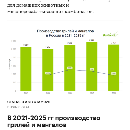
Установка Сбора Данных И Управления
для домашних животных и
мясоперерабатывающих комбинатов.
Передвижная Осветительная Установка
Пожарная Машина
Самолетный Антиобледенитель
Самоходная Подметательно-Вакуумная
Машина
Сваебойный Автомобиль
Сварочный Комплекс
Седельный Тягач
Смесительно-Дозаторная Установка
Смесительно-Зарядная Машина
СТАТЬЯ, 4 АВГУСТА 2026
BUSINESSTAT
Снегоуборочная Машина
В 2021-2025 гг производство
Станция Контроля И Управления
грилей и мангалов
Гидроразрыва Пласта