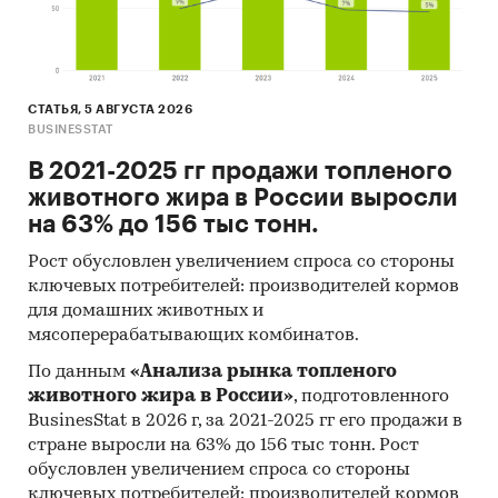
Манифольд
Маслозаборник
Машина Для Производства Древесной Щепы
СТАТЬЯ, 5 АВГУСТА 2026
Мобильная Радиостудия
BUSINESSTAT
Мобильная Система Контроля
В 2021-2025 гг продажи топленого
животного жира в России выросли
Мобильная Телестанция
на 63% до 156 тыс тонн.
Мусоровоз
Рост обусловлен увеличением спроса со стороны
Н.Д.
ключевых потребителей: производителей кормов
Нагревательная Установка
для домашних животных и
мясоперерабатывающих комбинатов.
Насосная Установка
По данным
«Анализа рынка топленого
Насосная Установка Для Нефтяных
животного жира в России»
, подготовленного
Месторождения
BusinesStat в 2026 г, за 2021-2025 гг его продажи в
стране выросли на 63% до 156 тыс тонн. Рост
Опрыскиватель
обусловлен увеличением спроса со стороны
Передвижная Автоматизированная
ключевых потребителей: производителей кормов