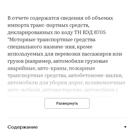
В отчете содержатся сведения об объемах
импорта транс-портных средств,
декларированных по коду ТН ВЭД 8705
"Моторные транспортные средства
специального назначе-ния, кроме
используемых для перевозки пассажиров или
грузов (например, автомобили грузовые
аварийные, авто-краны, пожарные
транспортные средства, автобетономе-шалки,
автомобили для уборки дорог, поливомоечные
авто-мобили, автомастерские, автомобили с
рентгеновскими ус-тановками)". Например,
Развернуть
информация об импорте экскавато-ров,
автопогрузчиков, декларируемых, как правило,
по коду 8428, 8427, в данном отчете
представлена ограниченно. В расчетах были
Содержание
учтены только те экскаваторы, автопогрузчи-