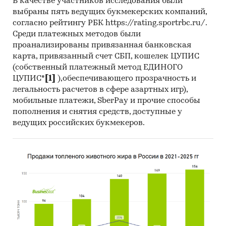
В качестве участников исследования были
Бензозаправщик
выбраны пять ведущих букмекерских компаний,
согласно рейтингу РБК https://rating.sportrbc.ru/.
Блендер-Смеситель
Среди платежных методов были
проанализированы привязанная банковская
Бортовой Платформа
карта, привязанный счет СБП, кошелек ЦУПИС
Вакуумный Насос Для Очистки
(собственный платежный метод ЕДИНОГО
Канализационных Путей
ЦУПИС*
[1]
),обеспечивающего прозрачность и
легальность расчетов в сфере азартных игр),
Водозаправочная Машина
мобильные платежи, SberPay и прочие способы
Водометная Установка
пополнения и снятия средств, доступные у
ведущих российских букмекеров.
Геосейсмический Вибратор
Гидромолот
Кабелеукладчик
Кормоизмельчитель
Котельная
Лесохозяйственная Машина