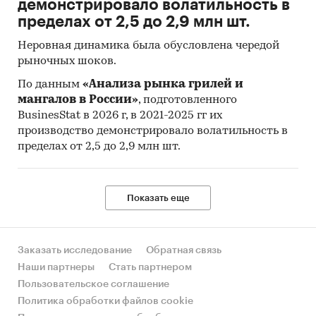
демонстрировало волатильность в
Торкретустановка
пределах от 2,5 до 2,9 млн шт.
Трактор
Неровная динамика была обусловлена чередой
рыночных шоков.
Установка Гидротации
По данным
«Анализа рынка грилей и
Установка Для Проведения Грп
мангалов в России»
, подготовленного
Установка Для Производства Комбикорма
BusinesStat в 2026 г, в 2021-2025 гг их
производство демонстрировало волатильность в
Установка Подогрева И Фильтрации Воды
пределах от 2,5 до 2,9 млн шт.
Флюрографический Комплекс
Фургон
Показать еще
Цементовоз
Эвакуатор
Заказать исследование
Обратная связь
Экскаватор
Наши партнеры
Стать партнером
Электрогидроустановка
Пользовательское соглашение
Политика обработки файлов cookie
2. Определить объем импорта грузовых