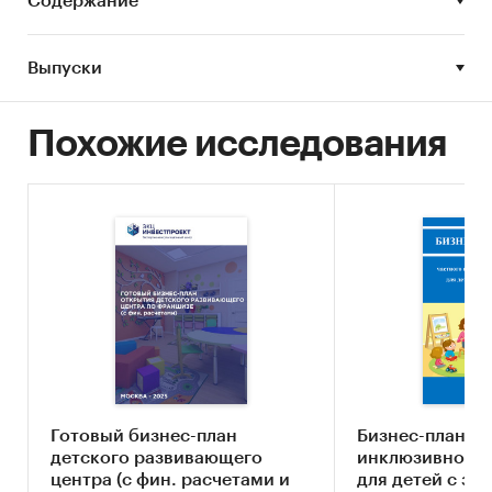
Содержание
География проекта:
Россия, Санкт-Петербург.
Франшиза:
компании «Панда».
Выпуски
Аудитория проекта:
молодые семьи с детьми
от 1,5 лет до 7 лет.
Похожие исследования
Признаки
Характеристика
классификации
Демографический
г. Санкт-Петербург,
Василеостровский район
и прилегающие к нему
районы.
Возрастной
Молодые семьи, 25-35 лет,
с маленькими детьми, в
Готовый бизнес-план
Бизнес-план ча
возрасте от 1,5 до 7 лет.
детского развивающего
инклюзивного 
центра (с фин. расчетами и
для детей с за
Уровень доходов
От 70 тыс. руб. на семью.