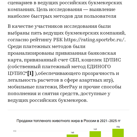
ребенок находился в комфортной и
сценариев в ведущих российских букмекерских
развивающей среде (***% населения).
компаниях. Цель исследования — выявление
наиболее быстрых методов для пользователя
Во время кризиса родители вынуждены
раньше выходить на работу и отдавать
В качестве участников исследования были
выбраны пять ведущих букмекерских компаний,
ребенка в детский сад.
согласно рейтингу РБК https://rating.sportrbc.ru/.
Детские сады направлены на внутренний
Среди платежных методов были
рынок, себестоимость их услуг не зависит от
проанализированы привязанная банковская
курса доллара.
карта, привязанный счет СБП, кошелек ЦУПИС
(собственный платежный метод ЕДИНОГО
Наблюдается снижение арендных ставок и
ЦУПИС*
[1]
),обеспечивающего прозрачность и
есть возможность договориться с
легальность расчетов в сфере азартных игр),
арендодателями о минимальной плате за
мобильные платежи, SberPay и прочие способы
помещение.
пополнения и снятия средств, доступные у
ведущих российских букмекеров.
Стабильный рост населения Санкт-
Петербурга и района как один из важных
критериев формирования спроса.
Конкурентная среда (детские сады частного
типа, расположенные в непосредственной