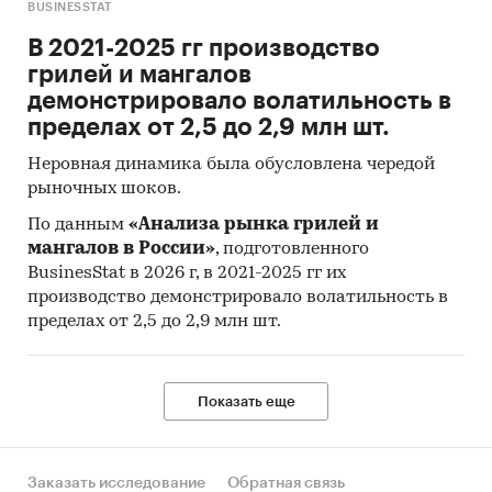
BUSINESSTAT
В 2021-2025 гг производство
Выручка по годам, 2016-2019 гг.
грилей и мангалов
демонстрировало волатильность в
Год
2016
2017
2018
20
пределах от 2,5 до 2,9 млн шт.
Выручка от реализации услуг, руб.
Неровная динамика была обусловлена чередой
Детский сад
***
***
***
*
рыночных шоков.
По данным
«Анализа рынка грилей и
Итого
***
***
***
*
мангалов в России»
, подготовленного
BusinesStat в 2026 г, в 2021-2025 гг их
производство демонстрировало волатильность в
Выдержки из исследования
пределах от 2,5 до 2,9 млн шт.
Система дошкольного образования в России
все время находится «в движении» – она
Показать еще
постоянно обновляется, видоизменяется и
совершенствуется. Первыми учителями для
ребенка выступают его родители. Ведь они
обязаны сначала заложить, а потом развить
Заказать исследование
Обратная связь