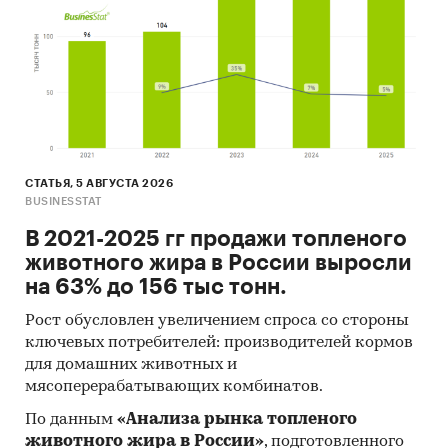
близости в районе):
Sun School
ILA Aspect
Новая история
СТАТЬЯ, 5 АВГУСТА 2026
Маркетинг (каналы продвижения):
BUSINESSTAT
Официальный сайт и SEO-оптимизация.
В 2021-2025 гг продажи топленого
животного жира в России выросли
SMM – продвижение в социальных
на 63% до 156 тыс тонн.
сетях.
Рост обусловлен увеличением спроса со стороны
Прямая реклама и промо-акции.
ключевых потребителей: производителей кормов
для домашних животных и
мясоперерабатывающих комбинатов.
Финансовые показатели проекта:
По данным
«Анализа рынка топленого
Показатель
Ед. изм.
З
животного жира в России»
, подготовленного