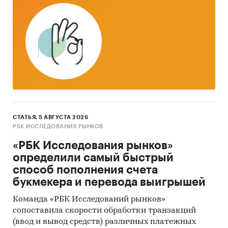
сады.
Процесс ликвидации ясельных групп в
дошкольных образовательных
учреждениях начался в 2012 году,
параллельно с развитием системы
электронной записи в сады.
Только для ***% детей, которым *** года,
государство может дать место в детском
саду. После принятия нового закона про
СТАТЬЯ, 5 АВГУСТА 2026
дошкольное образование, ситуация еще
РБК ИССЛЕДОВАНИЯ РЫНКОВ
более усугубилась.
«РБК Исследования рынков»
определили самый быстрый
Факты пребывания детей в
способ пополнения счета
государственных детских садах, как
букмекера и перевода выигрышей
большое количество детей в группах и не
слишком высокое качество занятий. Многие
Команда «РБК Исследований рынков»
родители готовы заложить в свой бюджет
сопоставила скорости обработки транзакций
расходы на частный детский сад, чтобы их
(ввод и вывод средств) различных платежных