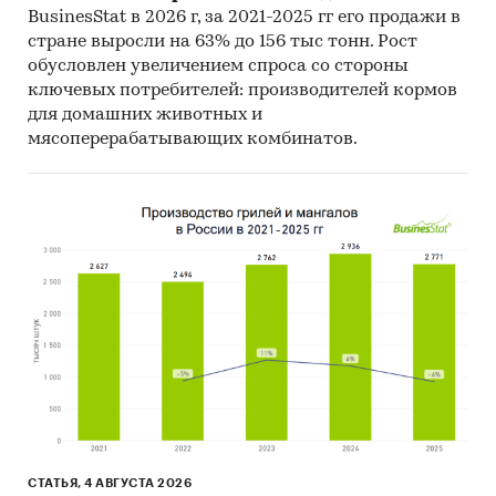
BusinesStat в 2026 г, за 2021-2025 гг его продажи в
Необходимые инвестиции
руб.
1
стране выросли на 63% до 156 тыс тонн. Рост
обусловлен увеличением спроса со стороны
NPV
руб.
ключевых потребителей: производителей кормов
IRR
%
для домашних животных и
мясоперерабатывающих комбинатов.
Срок окупаемости
мес.
Дисконтированный срок окупаемости
мес.
Год
2016
2017
2018
Увеличение загрузки детского сада
48%
100%
100%
К-во заказов, шт.
Детский сад
***
***
***
Итого
***
***
***
СТАТЬЯ, 4 АВГУСТА 2026