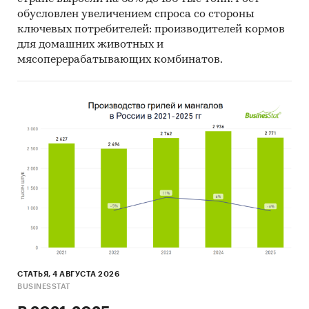
обусловлен увеличением спроса со стороны
Опрос потребителей текстильных и
ключевых потребителей: производителей кормов
швейных изделий РФ
для домашних животных и
мясоперерабатывающих комбинатов.
Аудит розничной торговли текстильными и
швейными изделиями РФ
Опрос экспертов рынка текстиля РФ
Категории:
Потребительские товары
/
...
/
Женская одежда
/
Трикотаж
Потребительские товары
/
...
/
Мужская
одежда
/
Трикотаж
Потребительские товары
/
...
/
Детская
одежда
/
Трикотаж
Потребительские товары
/
...
/
Подростовая
одежда
/
Трикотаж
Промышленность
/
...
/
Одежда
/
Трикотаж
Россия
СТАТЬЯ, 4 АВГУСТА 2026
BUSINESSTAT