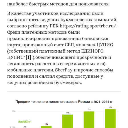
наиболее быстрых методов для пользователя
Также в отчете приведены подробные
В качестве участников исследования были
детализации по производству, импорту,
выбраны пять ведущих букмекерских компаний,
экспорту и ценам трикотажных изделий
согласно рейтингу РБК https://rating.sportrbc.ru/.
согласно номенклатуре ОКВЭД и ТНВЭД.
Среди платежных методов были
проанализированы привязанная банковская
В разрезе номенклатуры в отчете содержится
карта, привязанный счет СБП, кошелек ЦУПИС
информация по жилетам, блейзерам, платьям,
(собственный платежный метод ЕДИНОГО
юбкам, свитерам, кардиганам, жилетам,
ЦУПИС*
[1]
),обеспечивающего прозрачность и
перчаткам, рукавицам, пальто, полупальто,
легальность расчетов в сфере азартных игр),
накидкам. плащам, курткам, ветровкам,
мобильные платежи, SberPay и прочие способы
пиджакам, брюкам, жакетам, шалям, шарфам и
пополнения и снятия средств, доступные у
прочим видам трикотажных изделий.
ведущих российских букмекеров.
В отчете отдельно представлены данные по
крупнейшим производителям
трикотажных изделий:
Глория Джинс,
Волжская текстильная компания,