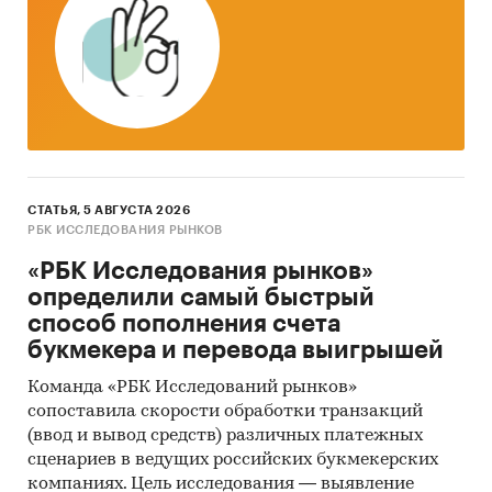
BusinesStat выпускает обзоры по рынкам
текстильной и швейной продукции, включая
обзоры по отдельным видам одежды.
BusinesStat выпускает обзоры мирового рынка
одежды, текстиля и трикотажа, а также
обзоры рынков отдельных странам мира. В
обзоре российского рынка информация
СТАТЬЯ, 5 АВГУСТА 2026
детализирована по регионам страны.
РБК ИССЛЕДОВАНИЯ РЫНКОВ
В отчете учтено теневое производство и
«РБК Исследования рынков»
импорт одежды, а также производство
определили самый быстрый
трикотажных изделий для собственного
способ пополнения счета
использования.
букмекера и перевода выигрышей
В отчете детализирована информация по
Команда «РБК Исследований рынков»
сопоставила скорости обработки транзакций
видам трикотажных изделий:
(ввод и вывод средств) различных платежных
Верхний трикотаж
сценариев в ведущих российских букмекерских
компаниях. Цель исследования — выявление
Бельевой трикотаж