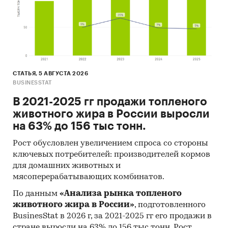
Ишимбайская фабрика трикотажных изделий,
Комацо, Рузтекс, Орская мануфактура,
Рославльская трикотажная фабрика «Апрель»,
Красная заря, Великорусская трикотажная
фабрика «Тривел» и др.
При подготовке отчета использована
СТАТЬЯ, 5 АВГУСТА 2026
BUSINESSTAT
официальная статистика:
В 2021-2025 гг продажи топленого
Федеральная служба государственной
животного жира в России выросли
статистики РФ
на 63% до 156 тыс тонн.
Министерство экономического развития
Рост обусловлен увеличением спроса со стороны
РФ
ключевых потребителей: производителей кормов
Федеральная таможенная служба РФ
для домашних животных и
мясоперерабатывающих комбинатов.
Федеральная налоговая служба РФ
По данным
«Анализа рынка топленого
Наряду с официальной статистикой в
животного жира в России»
, подготовленного
отчете приведены результаты собственных
BusinesStat в 2026 г, за 2021-2025 гг его продажи в
исследований BusinesStat:
стране выросли на 63% до 156 тыс тонн. Рост