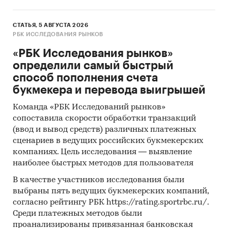
пришелся на московские компании, тогда как
региональные страховщики показали низкие
темпы роста.
СТАТЬЯ, 5 АВГУСТА 2026
Произошло увеличение
РБК ИССЛЕДОВАНИЯ РЫНКОВ
разрыва в темпах прироста взносов между
московскими и региональными
«РБК Исследования рынков»
компаниями (соответственно 0,4 п.п. в 2010
определили самый быстрый
году, 6,0 п.п. в 2011 году и 12,4 п.п. в 2012 году).
способ пополнения счета
букмекера и перевода выигрышей
В 1-ом квартале 2013 года некоторые
макроэкономические индикаторы
Команда «РБК Исследований рынков»
сигнализировали о возможном начале
сопоставила скорости обработки транзакций
(ввод и вывод средств) различных платежных
стагнации отечественной экономики. В
сценариев в ведущих российских букмекерских
полной мере стагнация отразится на
компаниях. Цель исследования — выявление
российском страховом рынке с лагом в 6 – 9
наиболее быстрых методов для пользователя
месяцев.
«Эксперт РА»
ухудшил свой базовый
прогноз динамики российского страхового
В качестве участников исследования были
выбраны пять ведущих букмекерских компаний,
рынка с 17 до 15%,
скорректировав данные по
согласно рейтингу РБК https://rating.sportrbc.ru/.
сегменту страхования грузов, ответственности
Среди платежных методов были
грузоперевозчиков, ДМС и страхования
проанализированы привязанная банковская