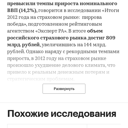
превысили темпы прироста номинального
ВВП (14,2%),
говорится в исследовании «Итоги
2012 года на страховом рынке: пиррова
победа», подготовленном рейтинговым
агентством «Эксперт РА». В итоге
объем
российского страхового рынка достиг 809
млрд. рублей,
увеличившись на 144 млрд.
рублей. Однако наряду с рекордными темпами
прироста, в 2012 году на страховом рынке
произошло ухудшение делового климата, что
привело к реальным денежным потерям и
стратегическим проблемам.
Развернуть
Согласно исследованию агентства,
наибольший вклад в рост взносов внесло
страхование автокаско (+31 млрд. рублей), а
также страхование от НС и страхование
Похожие исследования
жизни (в сумме +44 млрд. рублей).
Четвертое,
пятое и седьмое места по величине прироста