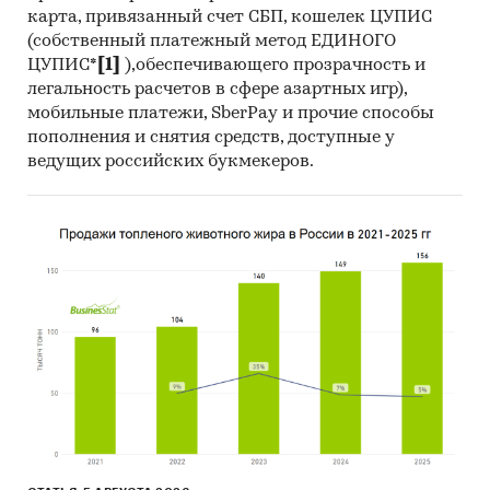
имущества юридических лиц, то есть по тем
карта, привязанный счет СБП, кошелек ЦУПИС
видам страхования, которые наиболее
(собственный платежный метод ЕДИНОГО
чувствительны к динамике ВВП. Прогноз по
ЦУПИС*
[1]
),обеспечивающего прозрачность и
видам страхования, связанным с банковским
легальность расчетов в сфере азартных игр),
кредитованием, не изменился.
мобильные платежи, SberPay и прочие способы
пополнения и снятия средств, доступные у
Категории:
Потребительские услуги
/
ведущих российских букмекеров.
Страхование
Услуги для бизнеса
/
Страхование
Россия