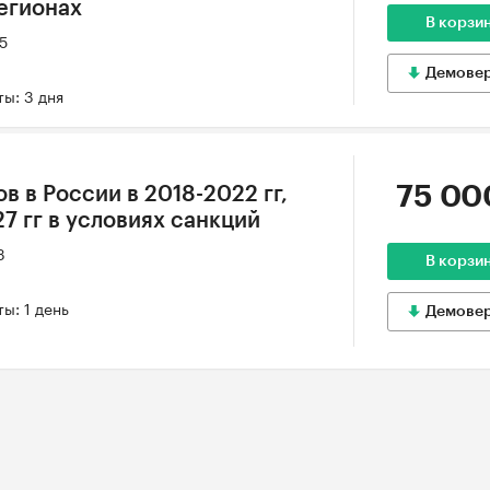
регионах
В корзи
25
Демове
ы: 3 дня
75 00
в в России в 2018-2022 гг,
7 гг в условиях санкций
3
В корзи
ы: 1 день
Демове