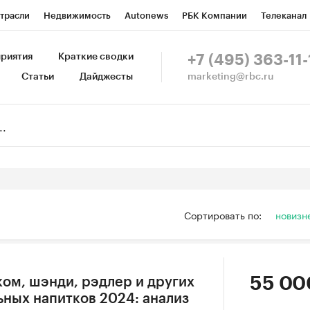
трасли
Недвижимость
Autonews
РБК Компании
Телеканал
изионеры
Национальные проекты
Город
Стиль
Крипто
Р
риятия
Краткие сводки
+7 (495) 363-11-
marketing@rbc.ru
Статьи
Дайджесты
зета
Спецпроекты СПб
Конференции СПб
Спецпроекты
Пр
Рынок наличной валюты
Сортировать по:
новизн
55 00
ком, шэнди, рэдлер и других
ных напитков 2024: анализ