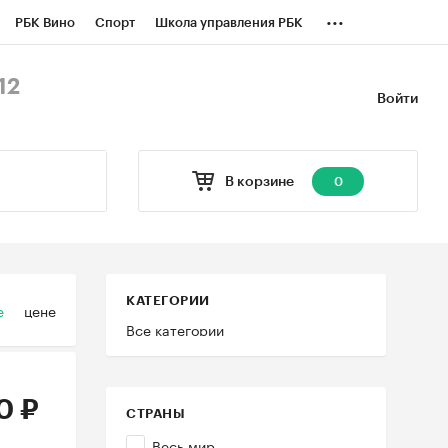
...
РБК Вино
Спорт
Школа управления РБК
БК Бизнес-среда
Дискуссионный клуб
12
Войти
оверка контрагентов
Политика
В корзине
0
КАТЕГОРИИ
е
цене
Все категории
0 ₽
СТРАНЫ
Весь мир