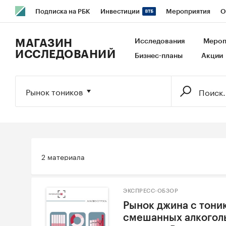
Подписка на РБК
Инвестиции
Мероприятия
О
РБК Образование
РБК Курсы
РБК Life
Тренды
В
МАГАЗИН
Исследования
Мероп
ИССЛЕДОВАНИЙ
Бизнес-планы
Акции
Исследования
Кредитные рейтинги
Франшизы
Га
Экономика
Бизнес
Технологии и медиа
Финансы
Рынок тоников
2 материала
ЭКСПРЕСС-ОБЗОР
Рынок джина с тони
смешанных алкоголь