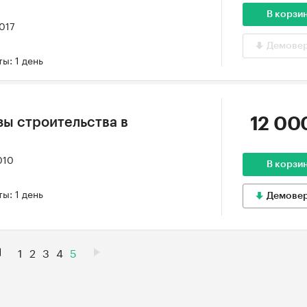
В корзи
2017
Демове
ы: 1 день
12 00
зы строительства в
010
В корзи
ы: 1 день
Демове
1
2
3
4
5