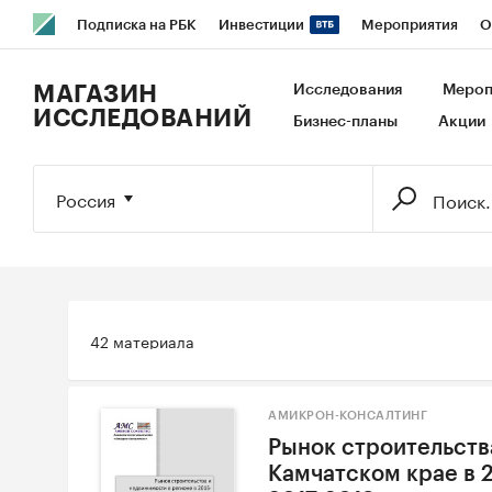
Подписка на РБК
Инвестиции
Мероприятия
О
РБК Образование
РБК Курсы
РБК Life
Тренды
В
МАГАЗИН
Исследования
Мероп
ИССЛЕДОВАНИЙ
Бизнес-планы
Акции
Исследования
Кредитные рейтинги
Франшизы
Га
Экономика
Бизнес
Технологии и медиа
Финансы
Россия
42 материала
АМИКРОН-КОНСАЛТИНГ
Рынок строительств
Камчатском крае в 2