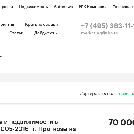
трасли
Недвижимость
Autonews
РБК Компании
Телеканал
изионеры
Национальные проекты
Город
Стиль
Крипто
Р
риятия
Краткие сводки
+7 (495) 363-11-
marketing@rbc.ru
Статьи
Дайджесты
зета
Спецпроекты СПб
Конференции СПб
Спецпроекты
Пр
Рынок наличной валюты
Сортировать по:
новизн
70 00
а и недвижимости в
005-2016 гг. Прогнозы на