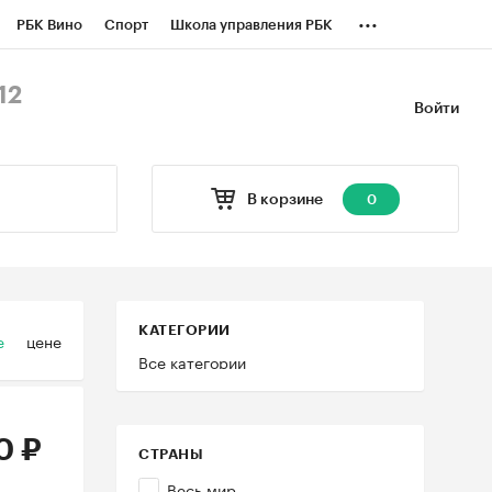
...
РБК Вино
Спорт
Школа управления РБК
БК Бизнес-среда
Дискуссионный клуб
12
Войти
оверка контрагентов
Политика
В корзине
0
КАТЕГОРИИ
е
цене
Все категории
0 ₽
СТРАНЫ
Весь мир