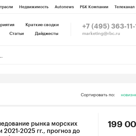
трасли
Недвижимость
Autonews
РБК Компании
Телеканал
изионеры
Национальные проекты
Город
Стиль
Крипто
Р
риятия
Краткие сводки
+7 (495) 363-11-
marketing@rbc.ru
Статьи
Дайджесты
зета
Спецпроекты СПб
Конференции СПб
Спецпроекты
Пр
Рынок наличной валюты
Сортировать по:
новизн
199 00
ледование рынка морских
 2021-2025 гг., прогноз до