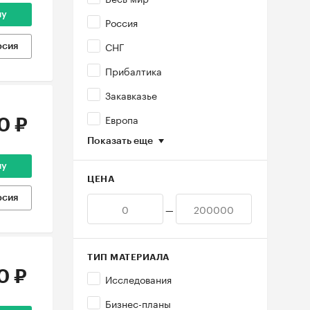
ну
Россия
СНГ
рсия
Прибалтика
Закавказье
Европа
0 ₽
Показать еще
ну
ЦЕНА
рсия
—
ТИП МАТЕРИАЛА
0 ₽
Исследования
Бизнес-планы