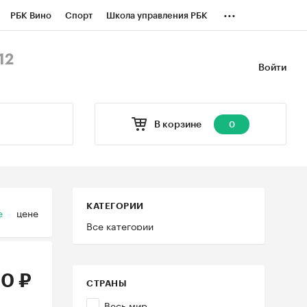
...
РБК Вино
Спорт
Школа управления РБК
БК Бизнес-среда
Дискуссионный клуб
12
Войти
оверка контрагентов
Политика
В корзине
0
КАТЕГОРИИ
е
цене
Все категории
0 ₽
СТРАНЫ
Весь мир