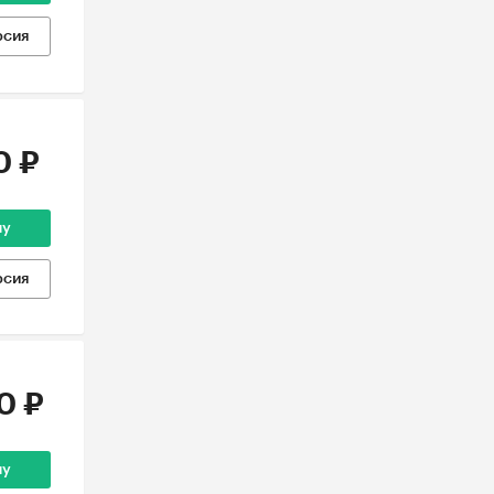
рсия
0 ₽
ну
рсия
0 ₽
ну