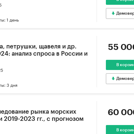
5
Демове
ы: 1 день
55 00
а, петрушки, щавеля и др.
24: анализ спроса в России и
В корзи
25
Демове
ы: 3 дня
60 00
ледование рынка морских
 2019-2023 гг., с прогнозом
В корзи