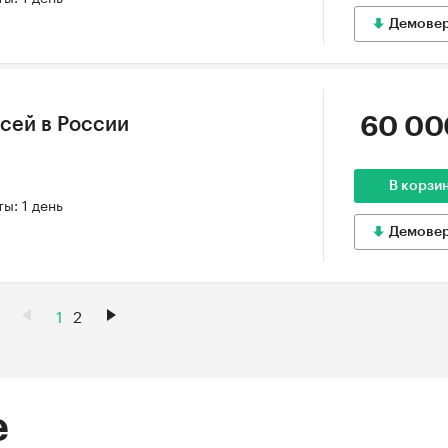
Демове
60 00
сей в России
2
В корзи
ы: 1 день
Демове
1
2
е