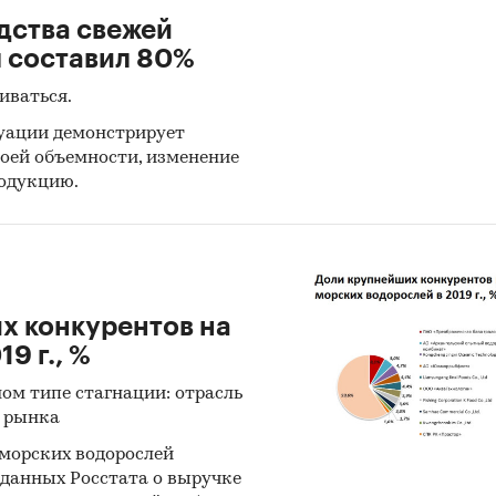
дства свежей
ы составил 80%
иваться.
туации демонстрирует
оей объемности, изменение
одукцию.
х конкурентов на
9 г., %
ом типе стагнации: отрасль
о рынка
морских водорослей
данных Росстата о выручке