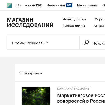
Подписка на РБК
Инвестиции
Мероприятия
О
РБК Образование
РБК Курсы
РБК Life
Тренды
В
МАГАЗИН
Исследования
Мероп
ИССЛЕДОВАНИЙ
Бизнес-планы
Акции
Исследования
Кредитные рейтинги
Франшизы
Га
Экономика
Бизнес
Технологии и медиа
Финансы
Промышленность
15 материалов
КОМПАНИЯ ГИДМАРКЕТ
Маркетинговое исс
водорослей в России