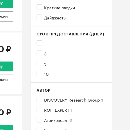
ну
Краткие сводки
Дайджесты
рсия
СРОК ПРЕДОСТАВЛЕНИЯ (ДНЕЙ)
1
0 ₽
3
5
ну
10
рсия
АВТОР
DISCOVERY Research Group
3
ROIF EXPERT
1
0 ₽
Агриконсалт
5
ну