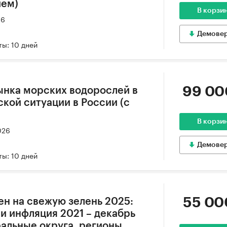
ием)
В корзи
26
Демове
ы: 10 дней
99 00
ынка морских водорослей в
кой ситуации в России (с
В корзи
026
Демове
ы: 10 дней
55 00
ен на свежую зелень 2025:
и инфляция 2021 – декабрь
ральные округа, регионы