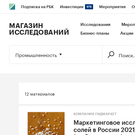
Подписка на РБК
Инвестиции
Мероприятия
О
РБК Образование
РБК Курсы
РБК Life
Тренды
В
МАГАЗИН
Исследования
Мероп
ИССЛЕДОВАНИЙ
Бизнес-планы
Акции
Исследования
Кредитные рейтинги
Франшизы
Га
Экономика
Бизнес
Технологии и медиа
Финансы
Промышленность
12 материалов
КОМПАНИЯ ГИДМАРКЕТ
Маркетинговое исс
солей в России 2021-