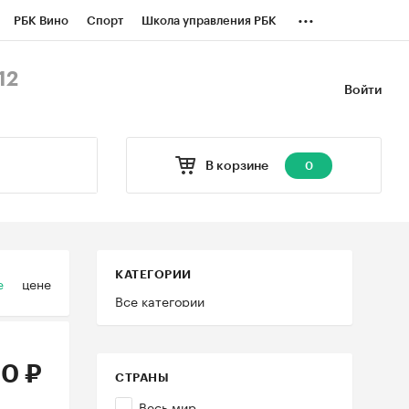
...
РБК Вино
Спорт
Школа управления РБК
БК Бизнес-среда
Дискуссионный клуб
12
Войти
оверка контрагентов
Политика
В корзине
0
КАТЕГОРИИ
е
цене
Все категории
0 ₽
СТРАНЫ
Весь мир