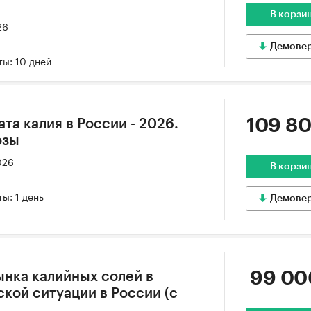
В корзи
26
Демове
ы: 10 дней
109 80
та калия в России - 2026.
озы
026
В корзи
ы: 1 день
Демове
99 00
ынка калийных солей в
кой ситуации в России (с