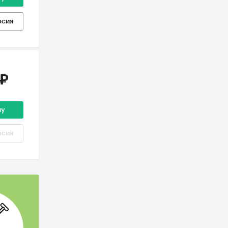
рсия
 ₽
ну
рсия