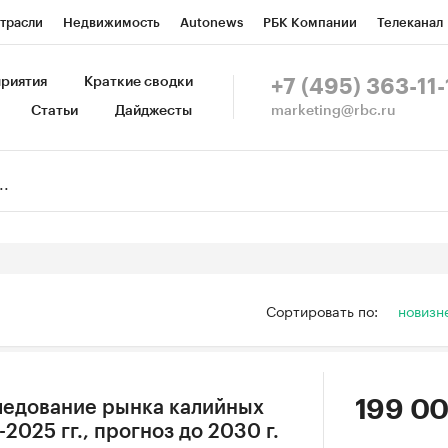
трасли
Недвижимость
Autonews
РБК Компании
Телеканал
изионеры
Национальные проекты
Город
Стиль
Крипто
Р
риятия
Краткие сводки
+7 (495) 363-11-
marketing@rbc.ru
Статьи
Дайджесты
зета
Спецпроекты СПб
Конференции СПб
Спецпроекты
Пр
Рынок наличной валюты
Сортировать по:
новизн
199 00
ледование рынка калийных
2025 гг., прогноз до 2030 г.