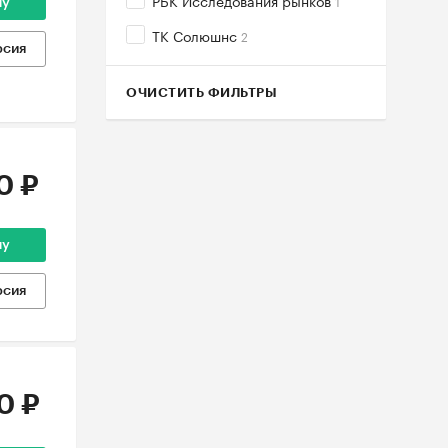
РБК Исследования рынков
1
ну
ТК Солюшнс
2
рсия
ОЧИСТИТЬ ФИЛЬТРЫ
0 ₽
ну
рсия
0 ₽