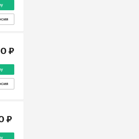
ну
рсия
0 ₽
ну
рсия
0 ₽
ну