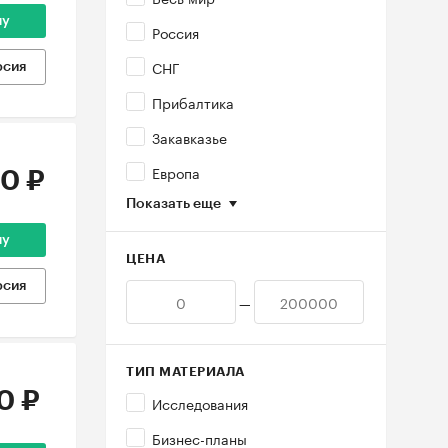
ну
Россия
СНГ
рсия
Прибалтика
Закавказье
Европа
0 ₽
Показать еще
ну
ЦЕНА
рсия
—
ТИП МАТЕРИАЛА
0 ₽
Исследования
Бизнес-планы