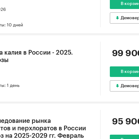
В корзи
026
Демове
ы: 10 дней
99 90
 калия в России - 2025.
озы
В корзи
ы: 1 день
Демове
95 90
ледование рынка
тов и перхлоратов в России
оз на 2025-2029 гг. Февраль