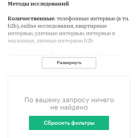
Методы исследований
Количественные
: телефонные интервью (в т.ч.
b2b), online исследования, квартирные
интервью, уличные интервью, интервью в
магазинах, личные интервью b2b
Качественные:
фокус-группы (online в том
числе), глубинные интервью, специальные
Развернуть
«этнографические» качественные методы
(наблюдение, погружение, домашние визиты и
др.), экспертные интервью business-to-business,
фокус-группы b2b
По вашему запросу ничего
не найдено
Mix методы:
Gang Survey, холл-тесты (CAPI,
CAWI), home-use-test, музыкальное
тестирование (аудиторный тест), Mystery
Сбросить фильтры
Shopping (в т.ч. b2b), Геомаркетинговые
исследования, Кабинетные исследования