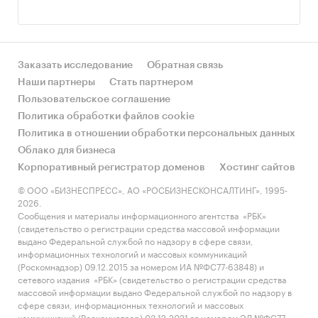
(desk-research), ценовые мониторинги,
описание ассортимента, создание баз данных.
География исследований:
Заказать исследование
Обратная связь
для нас не
существует территориальных ограничений в
Наши партнеры
Стать партнером
исследованиях.
Пользовательское соглашение
Политика обработки файлов cookie
Ключевые клиенты
Политика в отношении обработки персональных данных
Облако для бизнеса
Лента, Лента путешествий, Ростелеком,
Корпоративный регистратор доменов
Хостинг сайтов
Любимый край, Невские берега, Мегафон,
© ООО «БИЗНЕСПРЕСС», АО «РОСБИЗНЕСКОНСАЛТИНГ», 1995-
2026.
Русский алкоголь, Виноконьячный завод
Сообщения и материалы информационного агентства «РБК»
«Альянс 1892», Леруа Мерлен, сеть ресторанов
(свидетельство о регистрации средства массовой информации
«Две палочки», сеть пивных баров SПБ, PSI
выдано Федеральной службой по надзору в сфере связи,
информационных технологий и массовых коммуникаций
(Фонд социального развития и информации),
(Роскомнадзор) 09.12.2015 за номером ИА №ФС77-63848) и
Банк «Санкт-Петербург», Банк ВТБ, Северный
сетевого издания «РБК» (свидетельство о регистрации средства
город, сеть гипермаркетов Макси и другие
массовой информации выдано Федеральной службой по надзору в
сфере связи, информационных технологий и массовых
российские и международные компании.
коммуникаций (Роскомнадзор) 03.12.2021 за номером ЭЛ №ФС77-