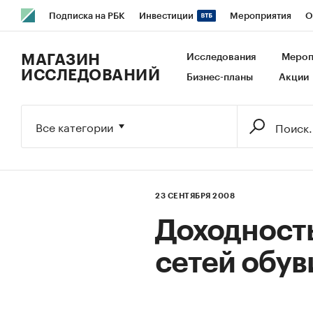
Подписка на РБК
Инвестиции
Мероприятия
О
РБК Образование
РБК Курсы
РБК Life
Тренды
В
МАГАЗИН
Исследования
Мероп
ИССЛЕДОВАНИЙ
Бизнес-планы
Акции
Исследования
Кредитные рейтинги
Франшизы
Га
Экономика
Бизнес
Технологии и медиа
Финансы
Все категории
23 СЕНТЯБРЯ 2008
Доходност
сетей обу