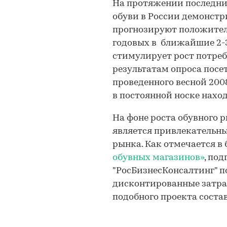
На протяжении последни
обуви в России демонст
прогнозируют положител
годовых в ближайшие 2-3
стимулирует рост потреб
результатам опроса посе
проведенного весной 2008
в постоянной носке наход
На фоне роста обувного 
является привлекательн
рынка. Как отмечается в
обувных магазинов»
, по
"РосБизнесКонсалтинг" 
дисконтированные затра
подобного проекта соста