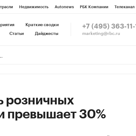
трасли
Недвижимость
Autonews
РБК Компании
Телеканал
изионеры
Национальные проекты
Город
Стиль
Крипто
Р
риятия
Краткие сводки
+7 (495) 363-11-
marketing@rbc.ru
Статьи
Дайджесты
зета
Спецпроекты СПб
Конференции СПб
Спецпроекты
Пр
Рынок наличной валюты
ь розничных
ви превышает 30%