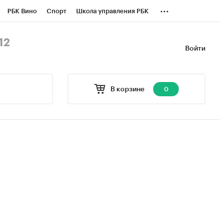
...
РБК Вино
Спорт
Школа управления РБК
БК Бизнес-среда
Дискуссионный клуб
12
Войти
оверка контрагентов
Политика
В корзине
0