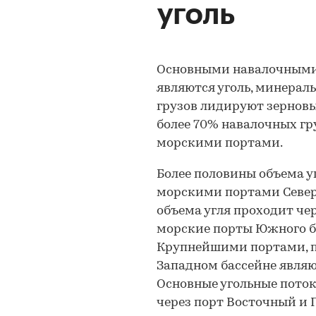
уголь
Основными навалочными 
являются уголь, минерал
грузов лидируют зерновы
более 70% навалочных г
морскими портами.
Более половины объема уг
морскими портами Северо
объема угля проходит че
морские порты Южного б
Крупнейшими портами, п
Западном бассейне являю
Основные угольные поток
через порт Восточный и П