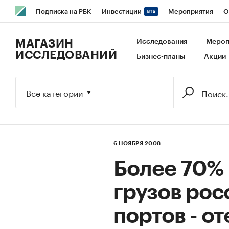
Подписка на РБК
Инвестиции
Мероприятия
О
РБК Образование
РБК Курсы
РБК Life
Тренды
В
МАГАЗИН
Исследования
Мероп
ИССЛЕДОВАНИЙ
Бизнес-планы
Акции
Исследования
Кредитные рейтинги
Франшизы
Га
Экономика
Бизнес
Технологии и медиа
Финансы
Все категории
6 НОЯБРЯ 2008
Более 70%
грузов рос
портов - о