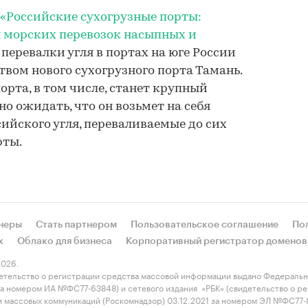
«Российские сухогрузные порты:
ы морских перевозок насыпных и
т перевалки угля в портах на юге России
твом нового сухогрузного порта Тамань.
орта, в том числе, станет крупный
о ожидать, что он возьмет на себя
ийского угля, переваливаемые до сих
рты.
неры
Стать партнером
Пользовательское соглашение
По
х
Облако для бизнеса
Корпоративный регистратор доменов
026.
етельство о регистрации средства массовой информации выдано Федеральн
 за номером ИА №ФС77-63848) и сетевого издания «РБК» (свидетельство о 
 и массовых коммуникаций (Роскомнадзор) 03.12.2021 за номером ЭЛ №ФС77