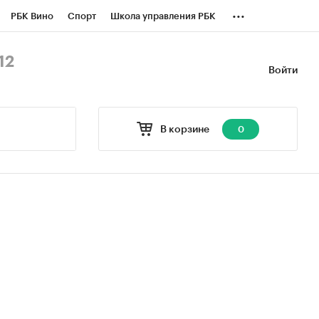
...
РБК Вино
Спорт
Школа управления РБК
БК Бизнес-среда
Дискуссионный клуб
12
Войти
оверка контрагентов
Политика
В корзине
0