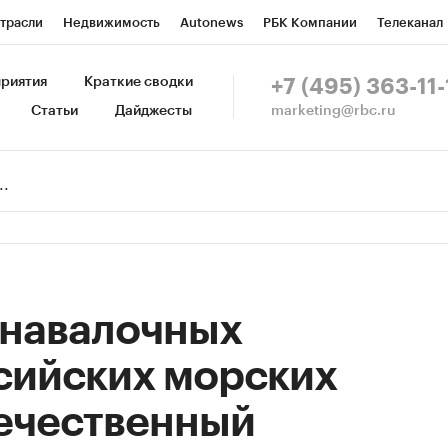
трасли
Недвижимость
Autonews
РБК Компании
Телеканал
изионеры
Национальные проекты
Город
Стиль
Крипто
Р
риятия
Краткие сводки
+7 (495) 363-11-
marketing@rbc.ru
Статьи
Дайджесты
зета
Спецпроекты СПб
Конференции СПб
Спецпроекты
Пр
Рынок наличной валюты
 навалочных
сийских морских
течественный