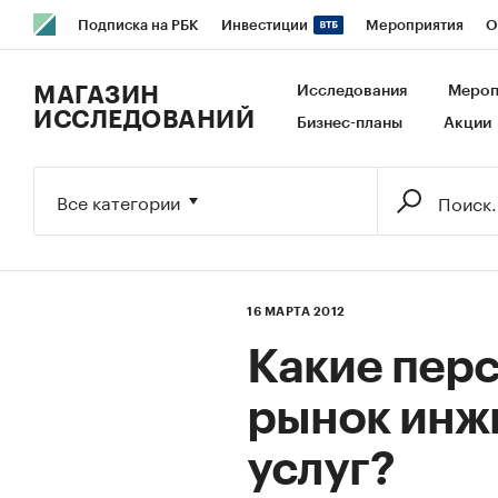
Подписка на РБК
Инвестиции
Мероприятия
О
РБК Образование
РБК Курсы
РБК Life
Тренды
В
МАГАЗИН
Исследования
Мероп
ИССЛЕДОВАНИЙ
Бизнес-планы
Акции
Исследования
Кредитные рейтинги
Франшизы
Га
Экономика
Бизнес
Технологии и медиа
Финансы
Все категории
16 МАРТА 2012
Какие пер
рынок инж
услуг?