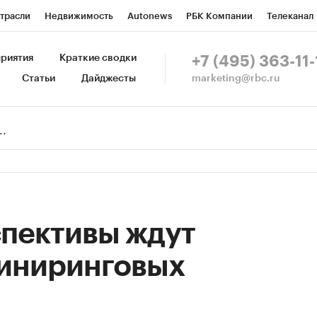
трасли
Недвижимость
Autonews
РБК Компании
Телеканал
изионеры
Национальные проекты
Город
Стиль
Крипто
Р
риятия
Краткие сводки
+7 (495) 363-11-
marketing@rbc.ru
Статьи
Дайджесты
зета
Спецпроекты СПб
Конференции СПб
Спецпроекты
Пр
Рынок наличной валюты
спективы ждут
иниринговых