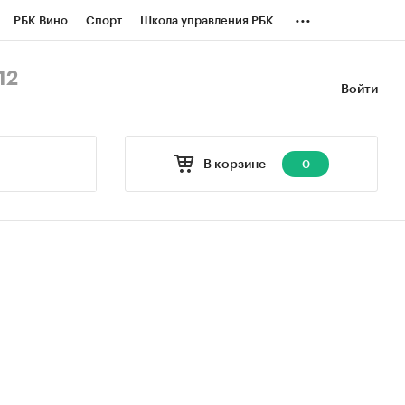
...
РБК Вино
Спорт
Школа управления РБК
БК Бизнес-среда
Дискуссионный клуб
12
Войти
оверка контрагентов
Политика
В корзине
0