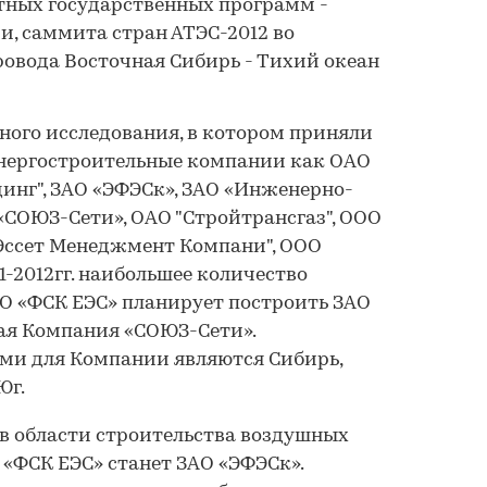
тных государственных программ -
и, саммита стран АТЭС-2012 во
ровода Восточная Сибирь - Тихий океан
ного исследования, в котором приняли
энергостроительные компании как ОАО
инг", ЗАО «ЭФЭСк», ЗАО «Инженерно-
СОЮЗ-Сети», ОАО "Cтройтрансгаз", ООО
Эссет Менеджмент Компани", ООО
11-2012гг. наибольшее количество
О «ФСК ЕЭС» планирует построить ЗАО
я Компания «СОЮЗ-Сети».
и для Компании являются Сибирь,
Юг.
в области строительства воздушных
«ФСК ЕЭС» станет ЗАО «ЭФЭСк».